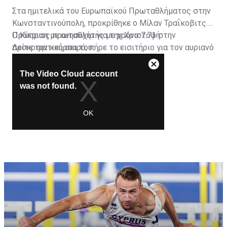
Στα ημιτελικά του Ευρωπαϊκού Πρωταθλήματος στην
Κωνσταντινούπολη, προκρίθηκε ο Μίλαν Τραΐκοβιτς.
Ο Κύπριος πρωταθλητής με χρόνο 7.71 στην
Πρόκριση με ανησυχία για την Χριστοφή
προκριματική σειρά, πήρε το εισιτήριο για τον αυριανό
Δείτε την κούρσα του:
ημιτελικό.