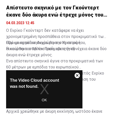
Απίστευτο σκηνικό με τον Γκούντερτ
έκανε δύο άκυρα ενώ έτρεχε μόνος του
(vid)
04.03.2023 12:45
Ο Ενρίκο Γκούντερτ δεν κατάφερε να έχει
χρονομετρημένη προσπάθεια στον προκριματικό των
60μ. με εμπόδια. Ακυρώθηκε στη σειρά του,
Πρόκριση με ανησυχία για την Χριστοφή
δικαιώθηκε στην ένσταση, και στη συνέχεια έκανε δύο
Η κούρσα του Μίλαν Τραΐκοβιτς (vid)
άκυρα ενώ έτρεχε μόνος.
Ένα απίστευτο σκηνικό έγινε στα προκριματικά των
60 μέτρων με εμπόδια του ευρωπαϊκού
πρωταθλήματος κλειστού στίβου. Ο Ελβετός Ενρίκο
Γκούντερτ, ο οποίος απείλησε την πρόκριση του
Νυφαντόπουλου, δεν κατάφερε να έχει
χρονομετρημένο χρόνο.
Αρχικά χρεώθηκε με άκυρη εκκίνηση, ωστόσο έκανε