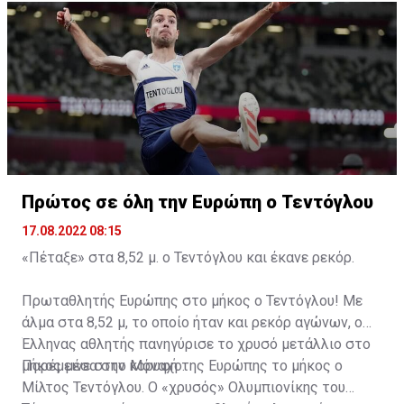
προβλέπονται για την υλοποίηση του προϋπολογισμού
του 2023, και όσων δράσεων και έργων έχουμε
προγραμματίσει, σε μια χρονιά όπου οι υποχρεώσεις
λόγω των πολλών αγωνιστικών συμμετοχών είναι
αυξημένες» κατέληξε ο κ. Χριστοφόρου.
Πρώτος σε όλη την Ευρώπη o Τεντόγλου
17.08.2022 08:15
«Πέταξε» στα 8,52 μ. ο Τεντόγλου και έκανε ρεκόρ.
Πρωταθλητής Ευρώπης στο μήκος ο Τεντόγλου! Με
άλμα στα 8,52 μ, το οποίο ήταν και ρεκόρ αγώνων, ο
Έλληνας αθλητής πανηγύρισε το χρυσό μετάλλιο στο
μήκος μέσα στο Μόναχο.
Παρέμεινε στην κορυφή της Ευρώπης το μήκος ο
Μίλτος Τεντόγλου. Ο «χρυσός» Ολυμπιονίκης του