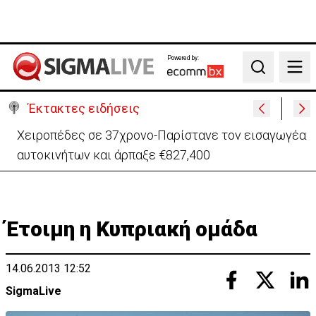
Powered by:
Search
Έκτακτες ειδήσεις
ΠτΔ προς νέα μέλη Κυβέρνησης: Μηδενική πίστωση
χρόνου-Δουλειά 24 ώρες το 24ωρο
Έτοιμη η Κυπριακή ομάδα
14.06.2013 12:52
SigmaLive