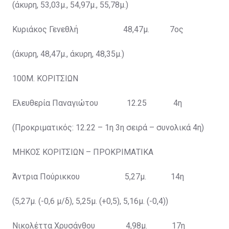
(άκυρη, 53,03μ., 54,97μ., 55,78μ.)
Κυριάκος Γενεθλή 48,47μ. 7ος
(άκυρη, 48,47μ., άκυρη, 48,35μ.)
100Μ. ΚΟΡΙΤΣΙΩΝ
Ελευθερία Παναγιώτου 12.25 4η
(Προκριματικός: 12.22 – 1η 3η σειρά – συνολικά 4η)
ΜΗΚΟΣ ΚΟΡΙΤΣΙΩΝ – ΠΡΟΚΡΙΜΑΤΙΚΑ
Άντρια Πούρικκου 5,27μ. 14η
(5,27μ. (-0,6 μ/δ), 5,25μ. (+0,5), 5,16μ. (-0,4))
Νικολέττα Χρυσάνθου 4,98μ. 17η