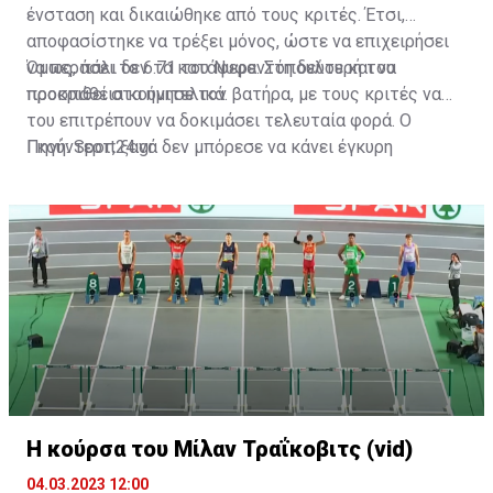
ένσταση και δικαιώθηκε από τους κριτές. Έτσι,
αποφασίστηκε να τρέξει μόνος, ώστε να επιχειρήσει
να περάσει το 6.71 του Νυφαντόπουλου και να
Όμως, πάλι δεν τα κατάφερε. Στη δεύτερή του
προκριθεί στα ημιτελικά.
προσπάθεια κούνησε τον βατήρα, με τους κριτές να
του επιτρέπουν να δοκιμάσει τελευταία φορά. Ο
Γκούντερτ, ξανά δεν μπόρεσε να κάνει έγκυρη
Πηγή: Sport24.gr
εκκίνηση και έτσι ακυρώθηκε οριστικά.
Η κούρσα του Μίλαν Τραΐκοβιτς (vid)
04.03.2023 12:00