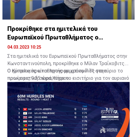
Προκρίθηκε στα ημιτελικά του
Ευρωπαϊκού Πρωταθλήματος ο
Τραΐκοβιτς!
04.03.2023 10:25
Στα ημιτελικά του Ευρωπαϊκού Πρωταθλήματος στην
Κωνσταντινούπολη, προκρίθηκε ο Μίλαν Τραΐκοβιτς.
Ο Κύπριος πρωταθλητής με χρόνο 7.71 στην
Ο ημιτελικός είναι προγραμματισμένος για αύριο το
προκριματική σειρά, πήρε το εισιτήριο για τον αυριανό
πρωί στις 9:35 ώρα Κύπρου.
ημιτελικό.