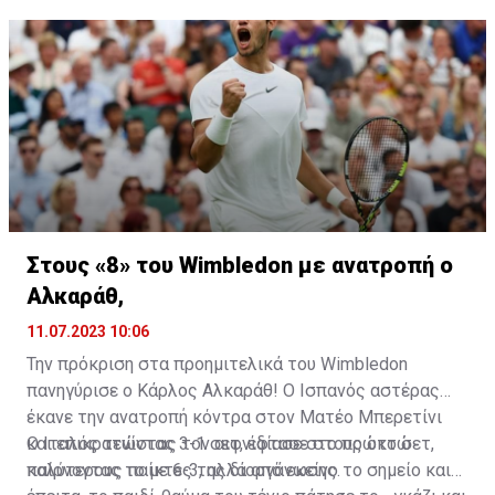
Στους «8» του Wimbledon με ανατροπή o
Αλκαράθ,
11.07.2023 10:06
Την πρόκριση στα προημιτελικά του Wimbledon
πανηγύρισε ο Κάρλος Αλκαράθ! Ο Ισπανός αστέρας
έκανε την ανατροπή κόντρα στον Ματέο Μπερετίνι
και επικρατώντας 3-1 σετ, έφτασε στους οκτώ
Ο Ιταλός τενίστας τον αιφνιδίασε στο πρώτο σετ,
καλύτερους παίκτες της διοργάνωσης.
παίρνοντας το με 6-3, αλλά από εκείνο το σημείο και