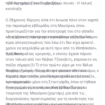
πρώτης ημέρας του Γκραν Σλαμ.
•
GP Αυστρίας: Έπεσαν «βροχή» οι ποινές - Η τελική
κατάταξη
Ο 28χρονος Κύργιος είπε ότι ένιωσε πόνο στον καρπό
την περασμένη εβδομάδα, στη Μαγιόρκα, όπου
προετοιμαζόταν για την επιστροφή του στο γήπεδο
και η αξονική τομογραφία αποκάλυψε ρήξη συνδέσμου.
«Δοκίμασα τα πάντα για να μπορέσω να παίξω και
είμαι απογοητευμένος που λέω ότι δεν είχα αρκετό
χρόνο να ασχοληθώ με αυτό πριν από το Wimbledon»,
πρόσθεσε.
Ο εξ Αυστραλίας ομογενής, ο οποίος έχασε πέρυσι
στον τελικό από τον Νόβακ Τζόκοβιτς, επρόκειτο να
παίξει σήμερα (3/7) στον πρώτο γύρο με τον Βέλγο
Νταβίντ Γκοφάν. Τώρα, θα αντικατασταθεί στο
Χειρουργημένος στο αριστερό γόνατο τον Ιανουάριο, ο
ταμπλό από παίκτη που θα έχει αποκλειστεί στα
Κύργιος έχει παίξει μόνο ένα παιχνίδι αυτή τη σεζόν,
προκριματικά.
τον περασμένο μήνα στη Στουτγάρδη, όπου ηττήθηκε
στον πρώτο γύρο από τον Κινέζο Βου Γιμπίνγκ.
Εγγεγραμμένος την περασμένη εβδομάδα για το
τουρνουά της Μαγιόρκα (χορτάρι), μία από τις
διοργανώσεις προετοιμασίας για τη συνάντηση του
Wimbledon, είχε επιλέξει να είναι προσεκτικός,
«Κατά την επιστροφή μου, ένιωσα πόνο στον καρπό