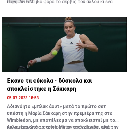
έσπασαν από μία φορά το σερβίς του άλλου κι ένα
Πηγή: ΑΠΕ ΜΠΕ
λάθος του Τιμ οδήγησε τον Τσιτσιπά σε δεύτερο ματς
πόιντ. Δεν τα κατάφερε, όμως αμέσως μετά απάντησε
με νέο μπρέικ στο σερβίς του Τιμ και με 10-8
πανηγύρισε τη μεγάλη νίκη.
Έκανε τα εύκολα - δύσκολα και
αποκλείστηκε η Σάκκαρη
05.07.2023 18:53
Αδιανόητο «μπλακ άουτ» μετά το πρώτο σετ
υπέστη η Μαρία Σάκκαρη στην πρεμιέρα της στο
Wimbledon, με αποτέλεσμα να αποκλειστεί με το...
καλημέρα από το τρίτο Major της χρονιάς, από την
Αν και ο αγώνας, ο οποίος ήταν να διεξαχθεί χθες,