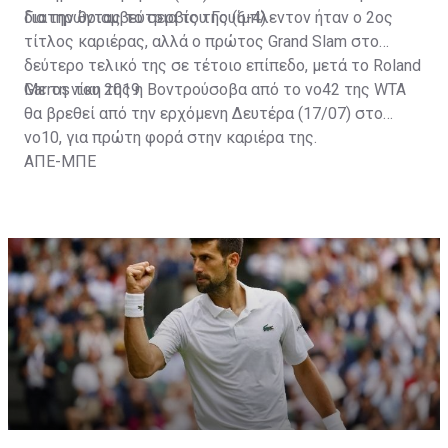
διατηρώντας το σερβίς της (6-4).
Για την θριαμβεύτρια του Γουίμπλεντον ήταν ο 2ος
τίτλος καριέρας, αλλά ο πρώτος Grand Slam στο
δεύτερο τελικό της σε τέτοιο επίπεδο, μετά το Roland
Garros του 2019.
Με τη νίκη της η Βοντρούσοβα από το νο42 της WTA
θα βρεθεί από την ερχόμενη Δευτέρα (17/07) στο
νο10, για πρώτη φορά στην καριέρα της.
ΑΠΕ-ΜΠΕ