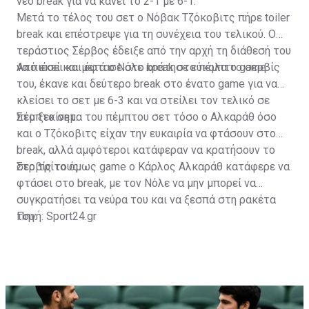
νέο break για να κάνει το 2-1 με 6-1.
Μετά το τέλος του σετ ο Νόβακ Τζόκοβιτς πήρε toiler
break και επέστρεψε για τη συνέχεια του τελικού. Ο
τεράστιος Σέρβος έδειξε από την αρχή τη διάθεσή του
να πιέσει και έφτασε στο break στο πέμπτο game.
Από εκεί και μετά ο Νόλε κράτησε εύκολα το σερβίς
του, έκανε και δεύτερο break στο ένατο game για να
κλείσει το σετ με 6-3 και να στείλει τον τελικό σε
πέμπτο σετ.
Στο ξεκίνημα του πέμπτου σετ τόσο ο Αλκαράθ όσο
και ο Τζόκοβιτς είχαν την ευκαιρία να φτάσουν στο
break, αλλά αμφότεροι κατάφεραν να κρατήσουν το
σερβίς τους.
Στο τρίτο όμως game ο Κάρλος Αλκαράθ κατάφερε να
φτάσει στο break, με τον Νόλε να μην μπορεί να
συγκρατήσει τα νεύρα του και να ξεσπά στη ρακέτα
του.
Πηγή: Sport24.gr