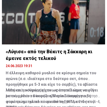
«Λύγισε» από την Βέκιτς η Σάκκαρη κι
έμεινε εκτός τελικού
24.06.2023 19:31
Η έλλειψη καθαρού μυαλού σε κρίσιμα σημεία του
αγώνα (σ.σ. ιδιαίτερα στο δεύτερο σετ, όπου
προηγήθηκε με 5-3 και είχε το σερβίς), τα αβίαστα
λάθη και η κούραση είχαν ως αποτέλεσμα να φύγει
Μετά από σκληρή μάχη που κράτησε 2 ώρες και 16
με σκυμμένο το κεφάλι η Μαρία Σάκκαρη για 5η
λεπτά, η Ντόνα Βέκιτς (νο23 στον κόσμο) επικράτησε
φορά σε ημιτελικό τουρνουά της WTA εντός του
στον πρώτο ημιτελικό του Berlin Open με 2-0 σετ (6-4,