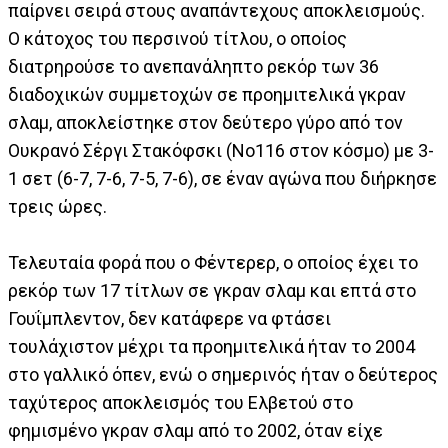
παίρνει σειρά στους αναπάντεχους αποκλεισμούς.
Ο κάτοχος του περσινού τίτλου, ο οποίος
διατρηρούσε το ανεπανάληπτο ρεκόρ των 36
διαδοχικών συμμετοχών σε προημιτελικά γκραν
σλαμ, αποκλείστηκε στον δεύτερο γύρο από τον
Ουκρανό Σέργι Στακόφσκι (Νο116 στον κόσμο) με 3-
1 σετ (6-7, 7-6, 7-5, 7-6), σε έναν αγώνα που διήρκησε
τρεις ώρες.
Τελευταία φορά που ο Φέντερερ, ο οποίος έχει το
ρεκόρ των 17 τίτλων σε γκραν σλαμ και επτά στο
Γουΐμπλεντον, δεν κατάφερε να φτάσει
τουλάχιστον μέχρι τα προημιτελικά ήταν το 2004
στο γαλλικό όπεν, ενώ ο σημερινός ήταν ο δεύτερος
ταχύτερος αποκλεισμός του Ελβετού στο
φημισμένο γκραν σλαμ από το 2002, όταν είχε