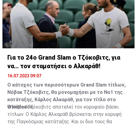
Για το 24ο Grand Slam ο Τζόκοβιτς, για
να… τον σταματήσει ο Αλκαράθ!
16.07.2023 09:07
Ο κάτοχος των περισσότερων Grand Slam τίτλων,
Νόβακ Τζόκοβιτς, θα μονομαχήσει με το Νο1 της
κατάταξης, Κάρλος Αλκαράθ, για τον τίτλο στο
Wimbledon.
Ο Νόβακ Τζόκοβιτς αποτελεί τον κορυφαίο βάσει
τίτλων. Ο Κάρλος Αλκαράθ βρίσκεται στην κορυφή
της Παγκόσμιας κατάταξης. Και οι δυο τους θα
μετρήσουν τις δυνάμεις τους στον τελικό του
Wimbledon, στις 16:00, προκειμένου να φανεί ποιος