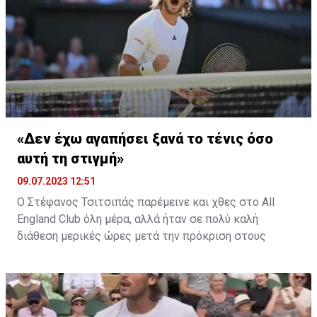
«Δεν έχω αγαπήσει ξανά το τένις όσο
αυτή τη στιγμή»
09.07.2023 12:51
Ο Στέφανος Τσιτσιπάς παρέμεινε και χθες στο All
England Club όλη μέρα, αλλά ήταν σε πολύ καλή
διάθεση μερικές ώρες μετά την πρόκριση στους
16 του.
Στην αρχή του επισημάναμε ότι στο ματς της
Δευτέρας (10/7) κόντρα στον Κρις Γιούμπανκς θα μπει
στο court για έβδομη σερί μέρα! «Ισχύει! Τι να πω...