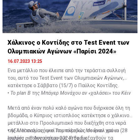
αφού πέρασε με την πρώτη το 1,87μ.
Χάλκινος ο Κοντίδης στο Test Event των
Ολυμπιακών Αγώνων «Παρίσι 2024»
16.07.2023 13:25
Ένα μετάλλιο που έλειπε από την τεράστια συλλογή
του, αυτό του Test Event των Ολυμπιακών Αγώνων,
κατέκτησε ο Σάββατο (15/7) ο Παύλος Κοντίδης.
•
Το plan Β της Μπάγερ Μονάχου αν «χαλάσει» του Κέιν
Μετά από έναν πολύ καλό αγώνα που διήρκεσε όλη τη
βδομάδα, ο Κύπριος ιστιοπλόος κατέκτησε ο χάλκινο
μετάλλιο στο Προολυμπιακό που διεξήχθη στα νερά
της Μασσαλίας, εκεί που ακριβώς σε έναν χρόνο (28
•
ΑΕΛ: Η αναμονή για Τσιμπόλα και Μούριελ και οι
Ιουλίου – 8 Αυγούστου 2024) θα διεξαχθούν τα
επαφές με τους επόμενους στόχους