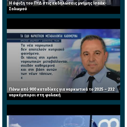
Η άφιξη του ΠτΔ στις εκδηλώσεις μνήμης Ισαάκ-
Σολωμού
Πάνω από 900 καταδίκες για ναρκωτικά το 2025 – 232
ναρκέμποροι στη φυλακή