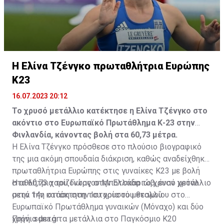
Η Ελίνα Τζένγκο πρωταθλήτρια Ευρώπης
Κ23
16.07.2023 20:12
Το χρυσό μετάλλιο κατέκτησε η Ελίνα Τζένγκο στο
ακόντιο στο Ευρωπαϊκό Πρωτάθλημα Κ-23 στην
Φινλανδία, κάνοντας βολή στα 60,73 μέτρα.
Η Ελίνα Τζένγκο πρόσθεσε στο πλούσιο βιογραφικό
της μια ακόμη σπουδαία διάκριση, καθώς αναδείχθηκε
πρωταθλήτρια Ευρώπης στις γυναίκες Κ23 με βολή
στα 60,73 χαρίζοντας στην Ελλάδα το χρυσό μετάλλιο
Η αθλήτρια του Γιώργου Μποτσκαριώβ, έναν χρόνο
στην 14η στάση στην Ιστορία του θεσμού.
μετά την κατάκτηση του χρυσού μεταλλίου στο
Ευρωπαϊκό Πρωτάθλημα γυναικών (Μόναχο) και δύο
χρόνια μετά τα μετάλλια στο Παγκόσμιο Κ20
Πηγή: sdna.gr