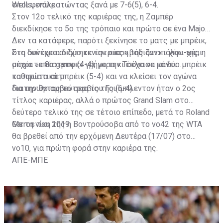
φετινού Roland Garros, όπου επιβλήθηκε με 6-3, 5-7, 6-
στοι φινάλε.
Wells, επικρατώντας ξανά με 7-6(5), 6-4.
1, 6-1 στα ημιτελικά και έβαλε πλώρη για ένα ακόμα
Στον 12ο τελικό της καριέρας της, η Ζαμπέρ
τρόπαιο.
διεκδίκησε το 5ο της τρόπαιο και πρώτο σε ένα Major.
Δεν τα κατάφερε, παρότι ξεκίνησε το ματς με μπρέικ,
στη συνέχεια δέχτηκε την πίεση της αντιπάλου της, η
Στο δεύτερο οι δύο τενίστριες «βάδιζαν»... χέρι-χέρι
οποία «επέστρεψε» γρήγορα κι έκλεισε με δύο μπρέικ
μέχρι το 8ο game (4-4), με την Τσέχα να κάνει
το πρώτο σετ.
καθοριστικό μπρέικ (5-4) και να κλείσει τον αγώνα
διατηρώντας το σερβίς της (6-4).
Για την θριαμβεύτρια του Γουίμπλεντον ήταν ο 2ος
τίτλος καριέρας, αλλά ο πρώτος Grand Slam στο
δεύτερο τελικό της σε τέτοιο επίπεδο, μετά το Roland
Garros του 2019.
Με τη νίκη της η Βοντρούσοβα από το νο42 της WTA
θα βρεθεί από την ερχόμενη Δευτέρα (17/07) στο
νο10, για πρώτη φορά στην καριέρα της.
ΑΠΕ-ΜΠΕ