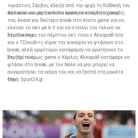
τεράστιος Σέρβος έδειξε από την αρχή τη διάθεσή του
να πιέσει και έφτασε στο break στο πέμπτο game.
Από εκεί και μετά ο Νόλε κράτησε εύκολα το σερβίς
του, έκανε και δεύτερο break στο ένατο game για να
κλείσει το σετ με 6-3 και να στείλει τον τελικό σε
πέμπτο σετ.
Στο ξεκίνημα του πέμπτου σετ τόσο ο Αλκαράθ όσο
και ο Τζόκοβιτς είχαν την ευκαιρία να φτάσουν στο
break, αλλά αμφότεροι κατάφεραν να κρατήσουν το
σερβίς τους.
Στο τρίτο όμως game ο Κάρλος Αλκαράθ κατάφερε να
φτάσει στο break, με τον Νόλε να μην μπορεί να
συγκρατήσει τα νεύρα του και να ξεσπά στη ρακέτα
του.
Πηγή: Sport24.gr