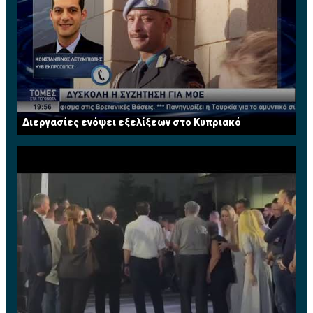
πρέπει να έχουν ολοκληρωθεί έως τις 23:00 τοπική
ώρα.
Σε ό, τι αφορά τα του παιχνιδιού τώρα, τα δύο πρώτα
σετ ήταν πραγματικό ντέρμπι. Εξού και κρίθηκαν στο
tie break, με τον Στέφανο να επικρατεί στο πρώτο και
τον Μάρεϊ να απαντά στο δεύτερο. Συνολικά, οι δύο
Διεργασίες ενόψει εξελίξεων στο Κυπριακό
τενίστες... πρόλαβαν να μονομαχήσουν για 2 ώρες και
53 λεπτά, με τον Τσιτσιπά να φαίνεται να έχει
κουραστεί πνευματικά.