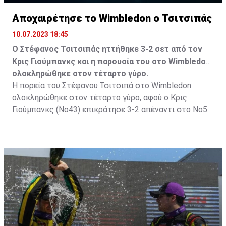
Αποχαιρέτησε το Wimbledon ο Τσιτσιπάς
10.07.2023 18:45
Ο Στέφανος Τσιτσιπάς ηττήθηκε 3-2 σετ από τον
Κρις Γιούμπανκς και η παρουσία του στο Wimbledon
ολοκληρώθηκε στον τέταρτο γύρο.
Η πορεία του Στέφανου Τσιτσιπά στο Wimbledon
ολοκληρώθηκε στον τέταρτο γύρο, αφού ο Κρις
Γιούμπανκς (Νο43) επικράτησε 3-2 απέναντι στο Νο5
της Παγκόσμιας κατάταξης και προκρίθηκε στα
προημιτελικά.
Ο Έλληνας τενίστας προηγήθηκε 2-1, όμως κάποια
αβίαστα λάθη σε κρίσιμα σημεία επέτρεψαν στον
Αμερικανό να κάνει την ανατροπή και να φτάσει στην
μεγάλη νίκη.
Το ματς: