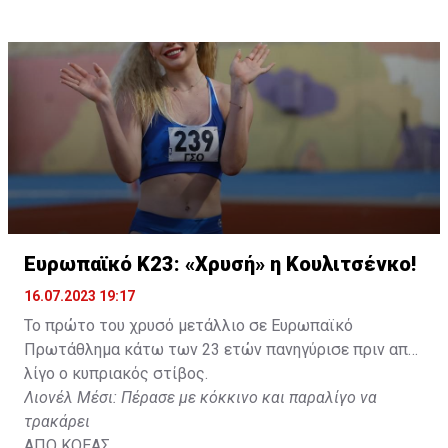
(Ναϊρόμπι) και το Ευρωπαϊκό Κ20 (Ταλίν) πρόσθεσε
στο ενεργητικό της μία ακόμη σημαντική διάκριση στο
Έσπο της Φινλανδίας.
Ευρωπαϊκό Κ23: «Χρυσή» η Κουλιτσένκο!
16.07.2023 19:17
Το πρώτο του χρυσό μετάλλιο σε Ευρωπαϊκό
Πρωτάθλημα κάτω των 23 ετών πανηγύρισε πριν από
λίγο ο κυπριακός στίβος.
Λιονέλ Μέσι: Πέρασε με κόκκινο και παραλίγο να
τρακάρει
ΑΠΟ ΚΟΕΑΣ