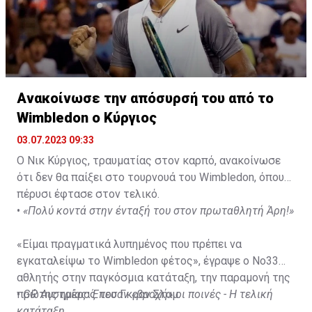
Ανακοίνωσε την απόσυρσή του από το
Wimbledon ο Κύργιος
03.07.2023 09:33
Ο Νικ Κύργιος, τραυματίας στον καρπό, ανακοίνωσε
ότι δεν θα παίξει στο τουρνουά του Wimbledon, όπου
πέρυσι έφτασε στον τελικό.
•
«Πολύ κοντά στην ένταξή του στον πρωταθλητή Άρη!»
«Είμαι πραγματικά λυπημένος που πρέπει να
εγκαταλείψω το Wimbledon φέτος», έγραψε ο Νο33
αθλητής στην παγκόσμια κατάταξη, την παραμονή της
πρώτης ημέρας του Γκραν Σλαμ.
•
GP Αυστρίας: Έπεσαν «βροχή» οι ποινές - Η τελική
κατάταξη