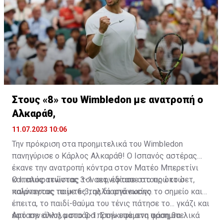
Στους «8» του Wimbledon με ανατροπή o
Αλκαράθ,
11.07.2023 10:06
Την πρόκριση στα προημιτελικά του Wimbledon
πανηγύρισε ο Κάρλος Αλκαράθ! Ο Ισπανός αστέρας
έκανε την ανατροπή κόντρα στον Ματέο Μπερετίνι
και επικρατώντας 3-1 σετ, έφτασε στους οκτώ
Ο Ιταλός τενίστας τον αιφνιδίασε στο πρώτο σετ,
καλύτερους παίκτες της διοργάνωσης.
παίρνοντας το με 6-3, αλλά από εκείνο το σημείο και
έπειτα, το παιδί-θαύμα του τένις πάτησε το... γκάζι και
έφτασε εύκολα στο 3-1. Στην επόμενη φάση θα
Από την άλλη, ματσάρα προέκυψε στα προημιτελικά