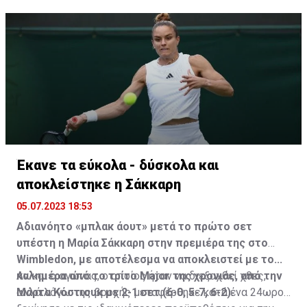
πόιντ. Δεν τα κατάφερε, όμως αμέσως μετά απάντησε
με νέο μπρέικ στο σερβίς του Τιμ και με 10-8
πανηγύρισε τη μεγάλη νίκη.
Έκανε τα εύκολα - δύσκολα και
αποκλείστηκε η Σάκκαρη
05.07.2023 18:53
Αδιανόητο «μπλακ άουτ» μετά το πρώτο σετ
υπέστη η Μαρία Σάκκαρη στην πρεμιέρα της στο
Wimbledon, με αποτέλεσμα να αποκλειστεί με το...
καλημέρα από το τρίτο Major της χρονιάς, από την
Αν και ο αγώνας, ο οποίος ήταν να διεξαχθεί χθες,
Μάρτα Κόστιουκ με 2-1 σετ (6-0, 5-7, 6-2).
αλλά λόγω της βροχής μεταφέρθηκε κατά ένα 24ωρο,