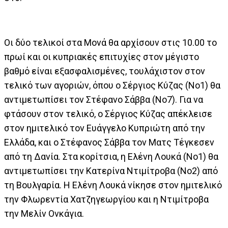
Οι δύο τελικοί στα Μονά θα αρχίσουν στις 10.00 το
πρωί και οι κυπριακές επιτυχίες στον μέγιστο
βαθμό είναι εξασφαλισμένες, τουλάχιστον στον
τελικό των αγοριών, όπου ο Σέργιος Κύζας (Νο1) θα
αντιμετωπίσει τον Στέφανο Σάββα (Νο7). Για να
φτάσουν στον τελικό, ο Σέργιος Κύζας απέκλεισε
στον ημιτελικό τον Ευάγγελο Κυπριώτη από την
Ελλάδα, και ο Στέφανος Σάββα τον Ματς Τέγκεσεν
από τη Δανία. Στα κορίτσια, η Ελένη Λουκά (Νο1) θα
αντιμετωπίσει την Κατερίνα Ντιμίτροβα (Νο2) από
τη Βουλγαρία. Η Ελένη Λουκά νίκησε στον ημιτελικό
την Φλωρεντία Χατζηγεωργίου και η Ντιμίτροβα
την Μελίν Ονκάγια.