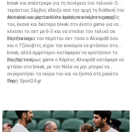
break και επέστρεψε για τη συνέχεια του τελικού. Ο
τεράστιος Σέρβος έδειξε από την αρχή τη διάθεσή του
να πιέσει και έφτασε στο break στο πέμπτο game.
Από εκεί και μετά ο Νόλε κράτησε εύκολα το σερβίς
του, έκανε και δεύτερο break στο ένατο game για να
κλείσει το σετ με 6-3 και να στείλει τον τελικό σε
πέμπτο σετ.
Στο ξεκίνημα του πέμπτου σετ τόσο ο Αλκαράθ όσο
και ο Τζόκοβιτς είχαν την ευκαιρία να φτάσουν στο
break, αλλά αμφότεροι κατάφεραν να κρατήσουν το
σερβίς τους.
Στο τρίτο όμως game ο Κάρλος Αλκαράθ κατάφερε να
φτάσει στο break, με τον Νόλε να μην μπορεί να
συγκρατήσει τα νεύρα του και να ξεσπά στη ρακέτα
του.
Πηγή: Sport24.gr