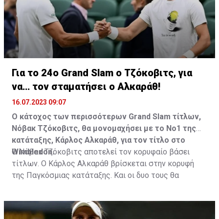
Για το 24ο Grand Slam ο Τζόκοβιτς, για
να… τον σταματήσει ο Αλκαράθ!
16.07.2023 09:07
Ο κάτοχος των περισσότερων Grand Slam τίτλων,
Νόβακ Τζόκοβιτς, θα μονομαχήσει με το Νο1 της
κατάταξης, Κάρλος Αλκαράθ, για τον τίτλο στο
Wimbledon.
Ο Νόβακ Τζόκοβιτς αποτελεί τον κορυφαίο βάσει
τίτλων. Ο Κάρλος Αλκαράθ βρίσκεται στην κορυφή
της Παγκόσμιας κατάταξης. Και οι δυο τους θα
μετρήσουν τις δυνάμεις τους στον τελικό του
Wimbledon, στις 16:00, προκειμένου να φανεί ποιος
αξίζει τη θέση στην κορυφή.