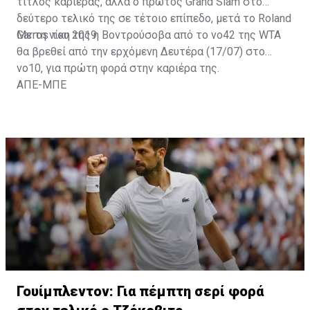
τίτλος καριέρας, αλλά ο πρώτος Grand Slam στο
δεύτερο τελικό της σε τέτοιο επίπεδο, μετά το Roland
Garros του 2019.
Με τη νίκη της η Βοντρούσοβα από το νο42 της WTA
θα βρεθεί από την ερχόμενη Δευτέρα (17/07) στο
νο10, για πρώτη φορά στην καριέρα της.
ΑΠΕ-ΜΠΕ
Γουίμπλεντον: Για πέμπτη σερί φορά