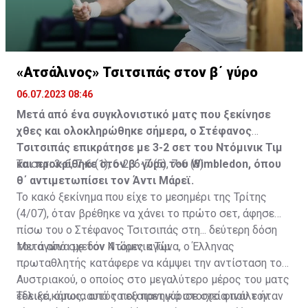
τελευταία φάση έδειξε να αντιμετωπίζει πρόβλημα
στους προσαγωγούς και μένει να φανεί εάν θα
αποτελέσει συνθήκη που θα τον επηρεάσει στην
αυριανή αναμέτρηση. Μάλιστα, αρχικά δόθηκε η
«Ατσάλινος» Τσιτσιπάς στον β΄ γύρο
εντύπωση ότι γι' αυτόν τον λόγο σταμάτησε ο αγώνας.
06.07.2023 08:46
Ωστόσο, ο κανονισμός του βρετανικού grand slam είναι
ξεκάθαρος και λέει ρητά ότι όλα τα παιχνίδια θα
Μετά από ένα συγκλονιστικό ματς που ξεκίνησε
πρέπει να έχουν ολοκληρωθεί έως τις 23:00 τοπική
χθες και ολοκληρώθηκε σήμερα, ο Στέφανος
ώρα.
Τσιτσιπάς επικράτησε με 3-2 σετ του Ντόμινικ Τιμ
και προκρίθηκε στον β΄ γύρο του Wimbledon, όπου
Τα σετ: 3-6, 7-6 (1), 6-2, 6-7 (5), 7-6 (8)
Σε ό, τι αφορά τα του παιχνιδιού τώρα, τα δύο πρώτα
θ΄ αντιμετωπίσει τον Άντι Μάρεϊ.
σετ ήταν πραγματικό ντέρμπι. Εξού και κρίθηκαν στο
Το κακό ξεκίνημα που είχε το μεσημέρι της Τρίτης
tie break, με τον Στέφανο να επικρατεί στο πρώτο και
(4/07), όταν βρέθηκε να χάνει το πρώτο σετ, άφησε
τον Μάρεϊ να απαντά στο δεύτερο. Συνολικά, οι δύο
πίσω του ο Στέφανος Τσιτσιπάς στη... δεύτερη δόση
τενίστες... πρόλαβαν να μονομαχήσουν για 2 ώρες και
του αγώνα με τον Ντόμινικ Τιμ.
Μετά από σχεδόν 4 ώρες αγώνα, ο Έλληνας
53 λεπτά, με τον Τσιτσιπά να φαίνεται να έχει
πρωταθλητής κατάφερε να κάμψει την αντίσταση του
κουραστεί πνευματικά.
Αυστριακού, ο οποίος στο μεγαλύτερο μέρος του ματς
έδειξε κάποια από τα εξαιρετικά στοιχεία που τον
Τελικά, όμως, αυτός που πανηγύρισε στο φινάλε ήταν