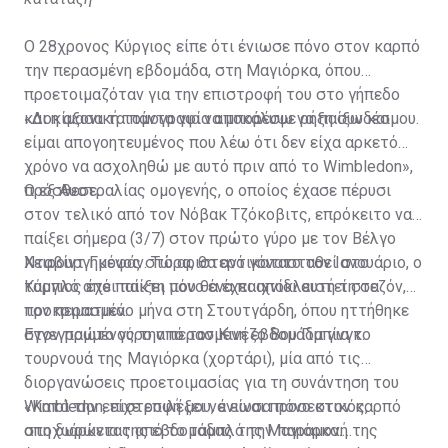
Ο 28χρονος Κύργιος είπε ότι ένιωσε πόνο στον καρπό
την περασμένη εβδομάδα, στη Μαγιόρκα, όπου
προετοιμαζόταν για την επιστροφή του στο γήπεδο
και η αξονική τομογραφία αποκάλυψε ρήξη συνδέσμου.
«Δοκίμασα τα πάντα για να μπορέσω να παίξω και
είμαι απογοητευμένος που λέω ότι δεν είχα αρκετό
χρόνο να ασχοληθώ με αυτό πριν από το Wimbledon»,
πρόσθεσε.
Ο εξ Αυστραλίας ομογενής, ο οποίος έχασε πέρυσι
στον τελικό από τον Νόβακ Τζόκοβιτς, επρόκειτο να
παίξει σήμερα (3/7) στον πρώτο γύρο με τον Βέλγο
Νταβίντ Γκοφάν. Τώρα, θα αντικατασταθεί στο
Χειρουργημένος στο αριστερό γόνατο τον Ιανουάριο, ο
ταμπλό από παίκτη που θα έχει αποκλειστεί στα
Κύργιος έχει παίξει μόνο ένα παιχνίδι αυτή τη σεζόν,
προκριματικά.
τον περασμένο μήνα στη Στουτγάρδη, όπου ηττήθηκε
στον πρώτο γύρο από τον Κινέζο Βου Γιμπίνγκ.
Εγγεγραμμένος την περασμένη εβδομάδα για το
τουρνουά της Μαγιόρκα (χορτάρι), μία από τις
διοργανώσεις προετοιμασίας για τη συνάντηση του
Wimbledon, είχε επιλέξει να είναι προσεκτικός,
«Κατά την επιστροφή μου, ένιωσα πόνο στον καρπό
αποχωρώντας από το ταμπλό την παραμονή της
στη διάρκεια της εβδομάδας της Μαγιόρκα.