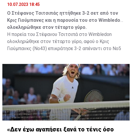
10.07.2023 18:45
Ο Στέφανος Τσιτσιπάς ηττήθηκε 3-2 σετ από τον
Κρις Γιούμπανκς και η παρουσία του στο Wimbledon
ολοκληρώθηκε στον τέταρτο γύρο.
Η πορεία του Στέφανου Τσιτσιπά στο Wimbledon
ολοκληρώθηκε στον τέταρτο γύρο, αφού ο Κρις
Γιούμπανκς (Νο43) επικράτησε 3-2 απέναντι στο Νο5
της Παγκόσμιας κατάταξης και προκρίθηκε στα
προημιτελικά.
Ο Έλληνας τενίστας προηγήθηκε 2-1, όμως κάποια
αβίαστα λάθη σε κρίσιμα σημεία επέτρεψαν στον
Αμερικανό να κάνει την ανατροπή και να φτάσει στην
μεγάλη νίκη.
Το ματς:
Ο Στέφανος Τσιτσιπάς μπήκε ιδανικό στο παιχνίδι.
«Δεν έχω αγαπήσει ξανά το τένις όσο