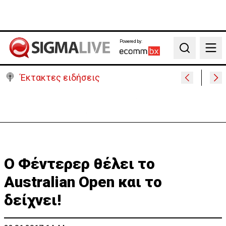
Powered by:
Search
Έκτακτες ειδήσεις
Γερμανία: Συγκρούστηκαν δύο τραμ - Τουλάχιστον
25 τραυματίες, οι 7 σοβαρά
Ο Φέντερερ θέλει το
Australian Open και το
δείχνει!