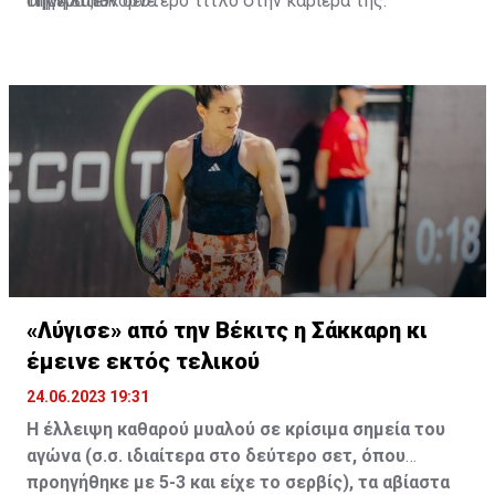
σήμερα τον δεύτερο τίτλο στην καριέρα της.
την Αλιζέ Κορνέ.
Πηγή:Sdna
«Λύγισε» από την Βέκιτς η Σάκκαρη κι
έμεινε εκτός τελικού
24.06.2023 19:31
Η έλλειψη καθαρού μυαλού σε κρίσιμα σημεία του
αγώνα (σ.σ. ιδιαίτερα στο δεύτερο σετ, όπου
προηγήθηκε με 5-3 και είχε το σερβίς), τα αβίαστα