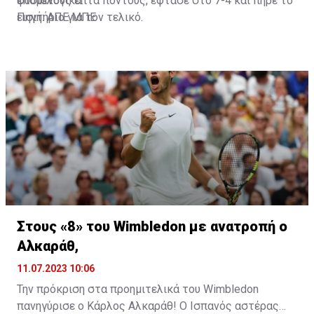
φυσιολογικά.
επόμενους επτά πόντους, έφτασε στο 7-4 και πήρε το
εισιτήριο για τον τελικό.
Πηγή: ΑΠΕ ΜΠΕ
Στους «8» του Wimbledon με ανατροπή o
Αλκαράθ,
11.07.2023 10:06
Την πρόκριση στα προημιτελικά του Wimbledon
πανηγύρισε ο Κάρλος Αλκαράθ! Ο Ισπανός αστέρας