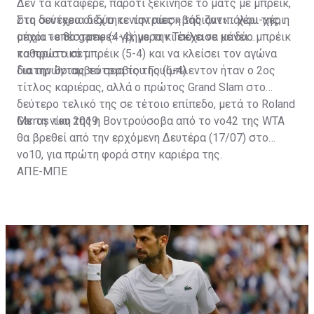
τρόπαιο.
Δεν τα κατάφερε, παρότι ξεκίνησε το ματς με μπρέικ,
στη συνέχεια δέχτηκε την πίεση της αντιπάλου της, η
Στο δεύτερο οι δύο τενίστριες «βάδιζαν»... χέρι-χέρι
οποία «επέστρεψε» γρήγορα κι έκλεισε με δύο μπρέικ
μέχρι το 8ο game (4-4), με την Τσέχα να κάνει
το πρώτο σετ.
καθοριστικό μπρέικ (5-4) και να κλείσει τον αγώνα
διατηρώντας το σερβίς της (6-4).
Για την θριαμβεύτρια του Γουίμπλεντον ήταν ο 2ος
τίτλος καριέρας, αλλά ο πρώτος Grand Slam στο
δεύτερο τελικό της σε τέτοιο επίπεδο, μετά το Roland
Garros του 2019.
Με τη νίκη της η Βοντρούσοβα από το νο42 της WTA
θα βρεθεί από την ερχόμενη Δευτέρα (17/07) στο
νο10, για πρώτη φορά στην καριέρα της.
ΑΠΕ-ΜΠΕ