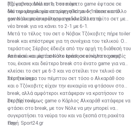
(6), για να κάνει το 1-1 στα σετ.
Τζόκοβιτς. Μάλιστα, στο πέμπτο game έφτασε σε
δεύτερο break για να προηγηθεί με 4-1 έπειτα από
Με την ψυχολογία στα ύψη ο Ισπανός πίεσε και άλλο
game το οποίο κράτησε σχεδόν 27 λεπτά.
τον Νόλε με αποτέλεσμα να κλείσει το τρίτο σετ με
νέο break για να κάνει το 2-1 με 6-1.
Μετά το τέλος του σετ ο Νόβακ Τζόκοβιτς πήρε toiler
break και επέστρεψε για τη συνέχεια του τελικού. Ο
τεράστιος Σέρβος έδειξε από την αρχή τη διάθεσή του
να πιέσει και έφτασε στο break στο πέμπτο game.
Από εκεί και μετά ο Νόλε κράτησε εύκολα το σερβίς
του, έκανε και δεύτερο break στο ένατο game για να
κλείσει το σετ με 6-3 και να στείλει τον τελικό σε
πέμπτο σετ.
Στο ξεκίνημα του πέμπτου σετ τόσο ο Αλκαράθ όσο
και ο Τζόκοβιτς είχαν την ευκαιρία να φτάσουν στο
break, αλλά αμφότεροι κατάφεραν να κρατήσουν το
σερβίς τους.
Στο τρίτο όμως game ο Κάρλος Αλκαράθ κατάφερε να
φτάσει στο break, με τον Νόλε να μην μπορεί να
συγκρατήσει τα νεύρα του και να ξεσπά στη ρακέτα
του.
Πηγή: Sport24.gr