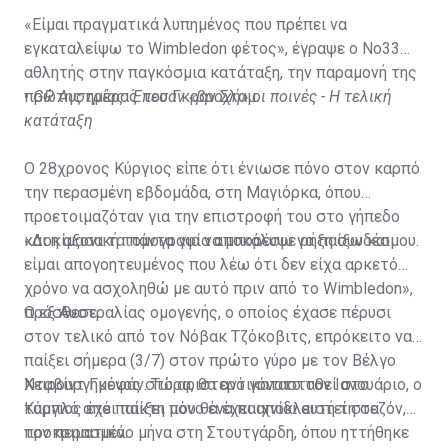
«Είμαι πραγματικά λυπημένος που πρέπει να
εγκαταλείψω το Wimbledon φέτος», έγραψε ο Νο33
αθλητής στην παγκόσμια κατάταξη, την παραμονή της
πρώτης ημέρας του Γκραν Σλαμ.
•
GP Αυστρίας: Έπεσαν «βροχή» οι ποινές - Η τελική
κατάταξη
Ο 28χρονος Κύργιος είπε ότι ένιωσε πόνο στον καρπό
την περασμένη εβδομάδα, στη Μαγιόρκα, όπου
προετοιμαζόταν για την επιστροφή του στο γήπεδο
και η αξονική τομογραφία αποκάλυψε ρήξη συνδέσμου.
«Δοκίμασα τα πάντα για να μπορέσω να παίξω και
είμαι απογοητευμένος που λέω ότι δεν είχα αρκετό
χρόνο να ασχοληθώ με αυτό πριν από το Wimbledon»,
πρόσθεσε.
Ο εξ Αυστραλίας ομογενής, ο οποίος έχασε πέρυσι
στον τελικό από τον Νόβακ Τζόκοβιτς, επρόκειτο να
παίξει σήμερα (3/7) στον πρώτο γύρο με τον Βέλγο
Νταβίντ Γκοφάν. Τώρα, θα αντικατασταθεί στο
Χειρουργημένος στο αριστερό γόνατο τον Ιανουάριο, ο
ταμπλό από παίκτη που θα έχει αποκλειστεί στα
Κύργιος έχει παίξει μόνο ένα παιχνίδι αυτή τη σεζόν,
προκριματικά.
τον περασμένο μήνα στη Στουτγάρδη, όπου ηττήθηκε