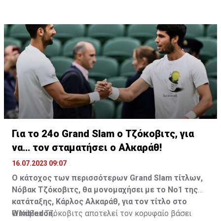
Για το 24ο Grand Slam ο Τζόκοβιτς, για
να… τον σταματήσει ο Αλκαράθ!
16.07.2023 09:07
Ο κάτοχος των περισσότερων Grand Slam τίτλων,
Νόβακ Τζόκοβιτς, θα μονομαχήσει με το Νο1 της
κατάταξης, Κάρλος Αλκαράθ, για τον τίτλο στο
Wimbledon.
Ο Νόβακ Τζόκοβιτς αποτελεί τον κορυφαίο βάσει