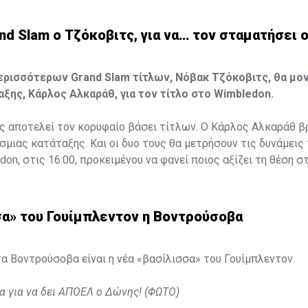
and Slam ο Τζόκοβιτς, για να… τον σταματήσει 
ρισσότερων Grand Slam τίτλων, Νόβακ Τζόκοβιτς, θα μο
αξης, Κάρλος Αλκαράθ, για τον τίτλο στο Wimbledon.
ς αποτελεί τον κορυφαίο βάσει τίτλων. Ο Κάρλος Αλκαράθ β
μιας κατάταξης. Και οι δυο τους θα μετρήσουν τις δυνάμεις
on, στις 16:00, προκειμένου να φανεί ποιος αξίζει τη θέση σ
ς πρωταθλητής διεκδικεί το όγδοο τρόπαιο στο γρασίδι του
ρίσει ένα ακόμα ρεκόρ του Ρότζερ Φέντερερ) και συνολικά το
σα» του Γουίμπλεντον η Βοντρούσοβα
ιοργανώσεις ο Νόλε αποτελεί τον απόλυτο κυρίαρχο του Wim
α Βοντρούσοβα είναι η νέα «βασίλισσα» του Γουίμπλεντον.
έσσερις τίτλους τα τελευταία πέντε χρόνια. Έχει χάσει τον 
covid, το 2020.
 για να δει ΑΠΟΕΛ ο Δώνης! (ΦΩΤΟ)