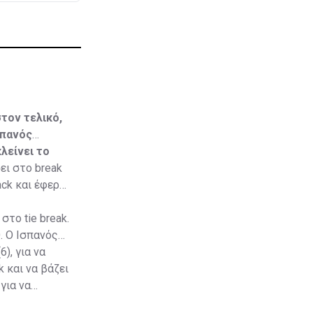
στον τελικό,
σπανός
λείνει το
ει στο break
ck και έφερε
στο tie break.
. Ο Ισπανός
), για να
 και να βάζει
για να