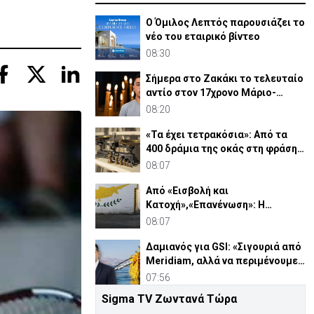
Ο Όμιλος Λεπτός παρουσιάζει το
νέο του εταιρικό βίντεο
08:30
Σήμερα στο Ζακάκι το τελευταίο
αντίο στον 17χρονο Μάριο-
Γαβριήλ
08:20
«Τα έχει τετρακόσια»: Από τα
400 δράμια της οκάς στη φράση
που λέμε ακόμη
08:07
Από «Εισβολή και
Κατοχή»,«Επανένωση»: Η
χειραγώγηση της κοινής γνώμης
08:07
Δαμιανός για GSI: «Σιγουριά από
Meridiam, αλλά να περιμένουμε
την έκθεση ΕΤΕπ»
07:56
Sigma TV Ζωντανά Τώρα
ΥΠΕΝ Ισραήλ: «Ελλάδα-ΗΠΑ