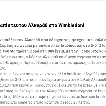
 απίστευτου Αλκαράθ στο Wimbledon!
να πιέζει τον Αλκαράθ που έδειχνε να μην έχει μπει καλά 
Σέρβος να φτάσει με συνοπτικές διαδικασίες στο 5-0. Ο Ι
ς του για πρώτη φορά στη συνέχεια, με τον Τζόκοβιτς να κ
.
 δεύτερου σετ, ο Κάρλος Αλκαράθ κατάφερε γρήγορα να φτάσ
με 2-0, όμως ο Νόβακ Τζόκοβιτς απάντησε αμέσως με break ba
ίσα.
υο τους δεν κατάφεραν να κάνουν άλλα break και οδηγηθήκαμε 
ήθηκε με 3-0, ωστόσο η συνέχεια ανήκε στον Κάρλος Αλκαράθ
λάθη που έκανε ο Τζόκοβιτς και έκλεισε το tie break με 7-6 (6
ετ.
σε όπως το δεύτερο με τον Αλκαράθ να κάνει γρήγορα το break
οβιτς. Μάλιστα, στο πέμπτο game έφτασε σε δεύτερο break 
έπειτα από game το οποίο κράτησε σχεδόν 27 λεπτά.