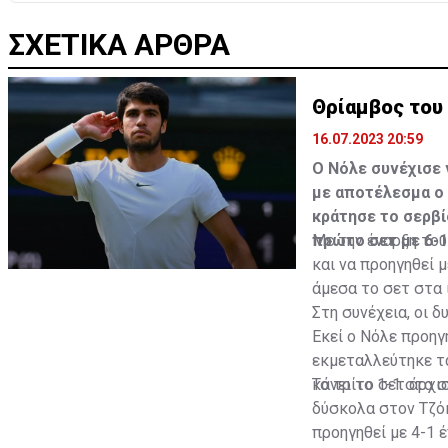
ΣΧΕΤΙΚΑ ΑΡΘΡΑ
Θρίαμβος του
16.07.2023 20:59
Ο Νόλε συνέχισε 
με αποτέλεσμα ο 
κράτησε το σερβί
πρώτο σετ με 6-1
Με την έναρξη του
και να προηγηθεί 
άμεσα το σετ στα 
Στη συνέχεια, οι δ
Εκεί ο Νόλε προηγ
εκμεταλλεύτηκε τα 
κάνει το 1-1 στα σ
Το τρίτο σετ άρχι
δύσκολα στον Τζόκ
προηγηθεί με 4-1 