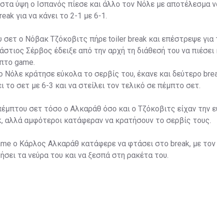
στα ύψη ο Ισπανός πίεσε και άλλο τον Νόλε με αποτέλεσμα ν
eak για να κάνει το 2-1 με 6-1.
 σετ ο Νόβακ Τζόκοβιτς πήρε toiler break και επέστρεψε για 
ράστιος Σέρβος έδειξε από την αρχή τη διάθεσή του να πιέσει
πτο game.
 ο Νόλε κράτησε εύκολα το σερβίς του, έκανε και δεύτερο bre
ι το σετ με 6-3 και να στείλει τον τελικό σε πέμπτο σετ.
πέμπτου σετ τόσο ο Αλκαράθ όσο και ο Τζόκοβιτς είχαν την ε
, αλλά αμφότεροι κατάφεραν να κρατήσουν το σερβίς τους.
me ο Κάρλος Αλκαράθ κατάφερε να φτάσει στο break, με τον
ήσει τα νεύρα του και να ξεσπά στη ρακέτα του.