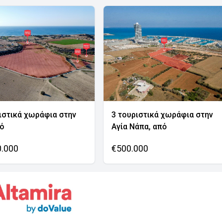
ιστικά χωράφια στην
3 τουριστικά χωράφια στην
νό
Αγία Νάπα, από
0.000
€500.000