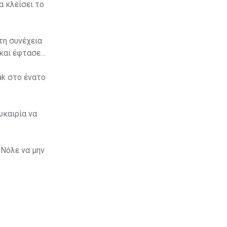
α κλείσει το
τη συνέχεια
 και έφτασε
ak στο ένατο
υκαιρία να
 Νόλε να μην