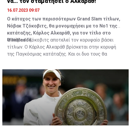
να… τον σταματήσει ο Αλκαράθ!
16.07.2023 09:07
Ο κάτοχος των περισσότερων Grand Slam τίτλων,
Νόβακ Τζόκοβιτς, θα μονομαχήσει με το Νο1 της
κατάταξης, Κάρλος Αλκαράθ, για τον τίτλο στο
Wimbledon.
Ο Νόβακ Τζόκοβιτς αποτελεί τον κορυφαίο βάσει
τίτλων. Ο Κάρλος Αλκαράθ βρίσκεται στην κορυφή
της Παγκόσμιας κατάταξης. Και οι δυο τους θα
μετρήσουν τις δυνάμεις τους στον τελικό του
Wimbledon, στις 16:00, προκειμένου να φανεί ποιος
αξίζει τη θέση στην κορυφή.
Ο σπουδαίος Σέρβος πρωταθλητής διεκδικεί το όγδοο
τρόπαιο στο γρασίδι του Λονδίνου (με το οποίο θα
ισοφαρίσει ένα ακόμα ρεκόρ του Ρότζερ Φέντερερ)
και συνολικά το 24ο Grand Slam τίτλο του.
Στις τελευταίες διοργανώσεις ο Νόλε αποτελεί τον