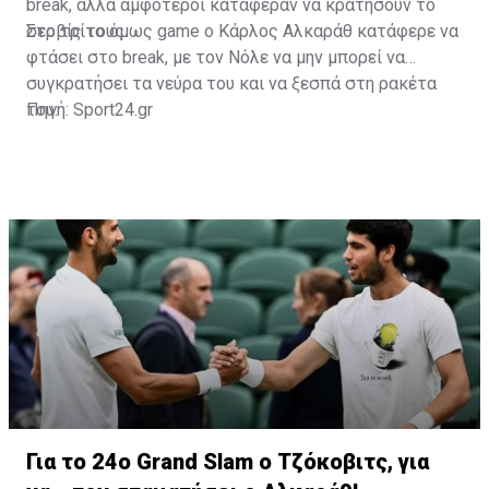
break, αλλά αμφότεροι κατάφεραν να κρατήσουν το
σερβίς τους.
Στο τρίτο όμως game ο Κάρλος Αλκαράθ κατάφερε να
φτάσει στο break, με τον Νόλε να μην μπορεί να
συγκρατήσει τα νεύρα του και να ξεσπά στη ρακέτα
του.
Πηγή: Sport24.gr
Για το 24ο Grand Slam ο Τζόκοβιτς, για