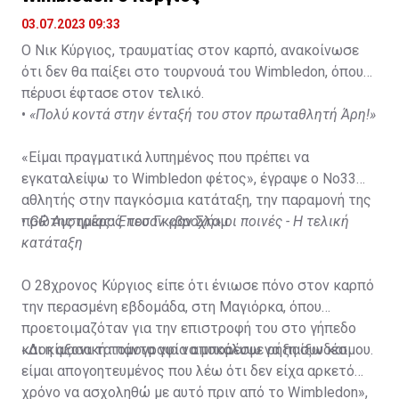
03.07.2023 09:33
Ο Νικ Κύργιος, τραυματίας στον καρπό, ανακοίνωσε
ότι δεν θα παίξει στο τουρνουά του Wimbledon, όπου
πέρυσι έφτασε στον τελικό.
•
«Πολύ κοντά στην ένταξή του στον πρωταθλητή Άρη!»
«Είμαι πραγματικά λυπημένος που πρέπει να
εγκαταλείψω το Wimbledon φέτος», έγραψε ο Νο33
αθλητής στην παγκόσμια κατάταξη, την παραμονή της
πρώτης ημέρας του Γκραν Σλαμ.
•
GP Αυστρίας: Έπεσαν «βροχή» οι ποινές - Η τελική
κατάταξη
Ο 28χρονος Κύργιος είπε ότι ένιωσε πόνο στον καρπό
την περασμένη εβδομάδα, στη Μαγιόρκα, όπου
προετοιμαζόταν για την επιστροφή του στο γήπεδο
και η αξονική τομογραφία αποκάλυψε ρήξη συνδέσμου.
«Δοκίμασα τα πάντα για να μπορέσω να παίξω και
είμαι απογοητευμένος που λέω ότι δεν είχα αρκετό
χρόνο να ασχοληθώ με αυτό πριν από το Wimbledon»,