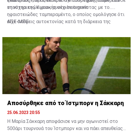
είπε.
ξεκούραση», πρόσθεσε. «Θα επιστρέψω», διαβεβαίωσε
«Και όπως πάντα, εκτιμώ την υποστήριξη όλων των
τη νύχτα της Κυριακής στο Instagram.
υποστηρικτών μου», συνέχισε ο τενίστας με το...
ηφαιστειώδες ταμπεραμέντο, ο οποίος ομολόγησε ότι
είχε σκέψεις αυτοκτονίας κατά τη διάρκεια της
ΑΠΕ-ΜΠΕ
καριέρας του, που τον οδήγησαν στο ψυχιατρείο.
Αποσύρθηκε από το Ίστμπορν η Σάκκαρη
25.06.2023 20:55
Η Μαρία Σάκκαρη αποφάσισε να μην αγωνιστεί στο
500άρι τουρνουά του Ίστμπορν και να πάει απευθείας