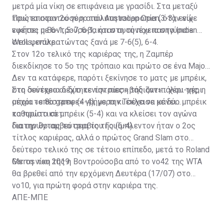
κάνει το «μπαμ» το 2022, επικρατώντας 6-7(5), 7-5, 7-
μετρά μία νίκη σε επιφάνεια με γρασίδι. Στα μεταξύ
6(5) στον ημιτελικό της Μαδρίτης.
τους επικρατούσε η απόλυτη ισορροπία (3-3), ενώ
Πρώτα στον 2ο γύρο του Australian Open, όταν είχε
εφέτος η Βοντρούσοβα ήταν αυτή που πανηγύρισε
νικήσει με 6-1, 5-7, 6-1, και στη συνέχεια στο Indian
Ο Σέρβος πήρε το αίμα του πίσω στα ημιτελικά του
στοι φινάλε.
Wells, επικρατώντας ξανά με 7-6(5), 6-4.
φετινού Roland Garros, όπου επιβλήθηκε με 6-3, 5-7, 6-
Στον 12ο τελικό της καριέρας της, η Ζαμπέρ
1, 6-1 στα ημιτελικά και έβαλε πλώρη για ένα ακόμα
διεκδίκησε το 5ο της τρόπαιο και πρώτο σε ένα Major.
τρόπαιο.
Δεν τα κατάφερε, παρότι ξεκίνησε το ματς με μπρέικ,
στη συνέχεια δέχτηκε την πίεση της αντιπάλου της, η
Στο δεύτερο οι δύο τενίστριες «βάδιζαν»... χέρι-χέρι
οποία «επέστρεψε» γρήγορα κι έκλεισε με δύο μπρέικ
μέχρι το 8ο game (4-4), με την Τσέχα να κάνει
το πρώτο σετ.
καθοριστικό μπρέικ (5-4) και να κλείσει τον αγώνα
διατηρώντας το σερβίς της (6-4).
Για την θριαμβεύτρια του Γουίμπλεντον ήταν ο 2ος
τίτλος καριέρας, αλλά ο πρώτος Grand Slam στο
δεύτερο τελικό της σε τέτοιο επίπεδο, μετά το Roland
Garros του 2019.
Με τη νίκη της η Βοντρούσοβα από το νο42 της WTA
θα βρεθεί από την ερχόμενη Δευτέρα (17/07) στο
νο10, για πρώτη φορά στην καριέρα της.
ΑΠΕ-ΜΠΕ