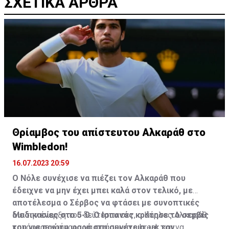
ΣΧΕΤΙΚΑ ΑΡΘΡΑ
Θρίαμβος του απίστευτου Αλκαράθ στο
Wimbledon!
16.07.2023 20:59
Ο Νόλε συνέχισε να πιέζει τον Αλκαράθ που
έδειχνε να μην έχει μπει καλά στον τελικό, με
αποτέλεσμα ο Σέρβος να φτάσει με συνοπτικές
διαδικασίες στο 5-0. Ο Ισπανός κράτησε το σερβίς
Με την έναρξη του δεύτερου σετ, ο Κάρλος Αλκαράθ
του για πρώτη φορά στη συνέχεια, με τον
κατάφερε γρήγορα να φτάσει στο break και να