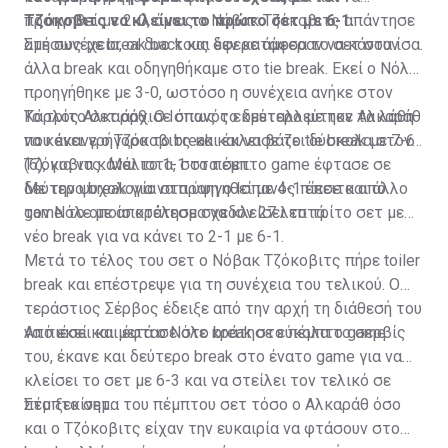
Τζόκοβιτς να κλείνει το πρώτο σετ με 6-1.
προηγηθεί με 2-0, όμως ο Νόβακ Τζόκοβιτς απάντησε
αμέσως με break back και έφερε άμεσα το σετ στα ίσα.
Στη συνέχεια, οι δυο τους δεν κατάφεραν να κάνουν
άλλα break και οδηγηθήκαμε στο tie break. Εκεί ο Νόλε
προηγήθηκε με 3-0, ωστόσο η συνέχεια ανήκε στον
Κάρλος Αλκαράθ. Ο Ισπανός εκμεταλλεύτηκε τα λάθη
Το τρίτο σετ άρχισε όπως το δεύτερο με τον Αλκαράθ
που έκανε ο Τζόκοβιτς και έκλεισε το tie break με 7-6
να κάνει γρήγορα το break και να βάζει δύσκολα στον
(6), για να κάνει το 1-1 στα σετ.
Τζόκοβιτς. Μάλιστα, στο πέμπτο game έφτασε σε
δεύτερο break για να προηγηθεί με 4-1 έπειτα από
Με την ψυχολογία στα ύψη ο Ισπανός πίεσε και άλλο
game το οποίο κράτησε σχεδόν 27 λεπτά.
τον Νόλε με αποτέλεσμα να κλείσει το τρίτο σετ με
νέο break για να κάνει το 2-1 με 6-1.
Μετά το τέλος του σετ ο Νόβακ Τζόκοβιτς πήρε toiler
break και επέστρεψε για τη συνέχεια του τελικού. Ο
τεράστιος Σέρβος έδειξε από την αρχή τη διάθεσή του
να πιέσει και έφτασε στο break στο πέμπτο game.
Από εκεί και μετά ο Νόλε κράτησε εύκολα το σερβίς
του, έκανε και δεύτερο break στο ένατο game για να
κλείσει το σετ με 6-3 και να στείλει τον τελικό σε
πέμπτο σετ.
Στο ξεκίνημα του πέμπτου σετ τόσο ο Αλκαράθ όσο
και ο Τζόκοβιτς είχαν την ευκαιρία να φτάσουν στο