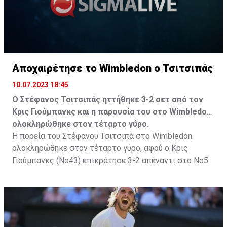
Αποχαιρέτησε το Wimbledon ο Τσιτσιπάς
10.07.2023 18:45
Ο Στέφανος Τσιτσιπάς ηττήθηκε 3-2 σετ από τον
Κρις Γιούμπανκς και η παρουσία του στο Wimbledon
ολοκληρώθηκε στον τέταρτο γύρο.
Η πορεία του Στέφανου Τσιτσιπά στο Wimbledon
ολοκληρώθηκε στον τέταρτο γύρο, αφού ο Κρις
Γιούμπανκς (Νο43) επικράτησε 3-2 απέναντι στο Νο5
της Παγκόσμιας κατάταξης και προκρίθηκε στα
προημιτελικά.
Ο Έλληνας τενίστας προηγήθηκε 2-1, όμως κάποια
αβίαστα λάθη σε κρίσιμα σημεία επέτρεψαν στον