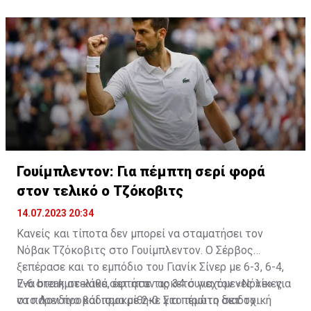
Γουίμπλεντον: Για πέμπτη σερί φορά
στον τελικό ο Τζόκοβιτς
14.07.2023 20:34
Κανείς και τίποτα δεν μπορεί να σταματήσει τον
Νόβακ Τζόκοβιτς στο Γουίμπλεντον. Ο Σέρβος
ξεπέρασε και το εμπόδιο του Γιανίκ Σίνερ με 6-3, 6-4,
7-6 στα ημιτελικά, έφτασε τις 34 συνεχόμενες νίκες
Ενα break σε κάθε σετ ήταν αρκετό για τον «Νόλε» για
στο Λονδίνο και προκρίθηκε για πέμπτη διαδοχική
να πάρει προβάδισμα με 2-0. Στο πρώτο σετ το