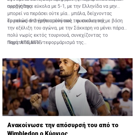
σερβίς της.
προηγήθηκε εύκολα με 5-1, με την Ελληνίδα να μην
μπορεί να περάσει ούτε μία... μπάλα, δείχνοντας
εμφανώς απογοητευμένη από την εικόνα της.
Το τελικό 6-2 ήρθε απολύτως... φυσιολογικά με βάση
την εξέλιξη του αγώνα, με την Σάκκαρη να μένει πάρα
πολύ νωρίς εκτός τουρνουά, συνεχίζοντας το
παρατεταμένο ντεφορμάρισμά της...
Πηγή: ΑΠΕ ΜΠΕ
Ανακοίνωσε την απόσυρσή του από το
Wimbledon ο Κύργιος