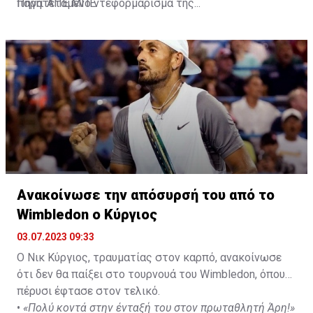
παρατεταμένο ντεφορμάρισμά της...
Πηγή: ΑΠΕ ΜΠΕ
Ανακοίνωσε την απόσυρσή του από το
Wimbledon ο Κύργιος
03.07.2023 09:33
Ο Νικ Κύργιος, τραυματίας στον καρπό, ανακοίνωσε
ότι δεν θα παίξει στο τουρνουά του Wimbledon, όπου
πέρυσι έφτασε στον τελικό.
•
«Πολύ κοντά στην ένταξή του στον πρωταθλητή Άρη!»