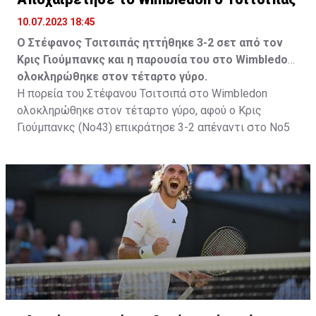
10.07.2023 18:45
Ο Στέφανος Τσιτσιπάς ηττήθηκε 3-2 σετ από τον
Κρις Γιούμπανκς και η παρουσία του στο Wimbledon
ολοκληρώθηκε στον τέταρτο γύρο.
Η πορεία του Στέφανου Τσιτσιπά στο Wimbledon
ολοκληρώθηκε στον τέταρτο γύρο, αφού ο Κρις
Γιούμπανκς (Νο43) επικράτησε 3-2 απέναντι στο Νο5
της Παγκόσμιας κατάταξης και προκρίθηκε στα
προημιτελικά.
Ο Έλληνας τενίστας προηγήθηκε 2-1, όμως κάποια
αβίαστα λάθη σε κρίσιμα σημεία επέτρεψαν στον
Αμερικανό να κάνει την ανατροπή και να φτάσει στην
μεγάλη νίκη.
Το ματς:
Ο Στέφανος Τσιτσιπάς μπήκε ιδανικό στο παιχνίδι.