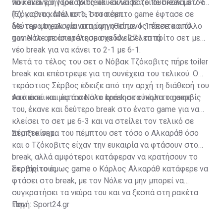
που έκανε ο Τζόκοβιτς και έκλεισε το tie break με 7-6
να κάνει γρήγορα το break και να βάζει δύσκολα στον
(6), για να κάνει το 1-1 στα σετ.
Τζόκοβιτς. Μάλιστα, στο πέμπτο game έφτασε σε
δεύτερο break για να προηγηθεί με 4-1 έπειτα από
Με την ψυχολογία στα ύψη ο Ισπανός πίεσε και άλλο
game το οποίο κράτησε σχεδόν 27 λεπτά.
τον Νόλε με αποτέλεσμα να κλείσει το τρίτο σετ με
νέο break για να κάνει το 2-1 με 6-1.
Μετά το τέλος του σετ ο Νόβακ Τζόκοβιτς πήρε toiler
break και επέστρεψε για τη συνέχεια του τελικού. Ο
τεράστιος Σέρβος έδειξε από την αρχή τη διάθεσή του
να πιέσει και έφτασε στο break στο πέμπτο game.
Από εκεί και μετά ο Νόλε κράτησε εύκολα το σερβίς
του, έκανε και δεύτερο break στο ένατο game για να
κλείσει το σετ με 6-3 και να στείλει τον τελικό σε
πέμπτο σετ.
Στο ξεκίνημα του πέμπτου σετ τόσο ο Αλκαράθ όσο
και ο Τζόκοβιτς είχαν την ευκαιρία να φτάσουν στο
break, αλλά αμφότεροι κατάφεραν να κρατήσουν το
σερβίς τους.
Στο τρίτο όμως game ο Κάρλος Αλκαράθ κατάφερε να
φτάσει στο break, με τον Νόλε να μην μπορεί να
συγκρατήσει τα νεύρα του και να ξεσπά στη ρακέτα
του.
Πηγή: Sport24.gr