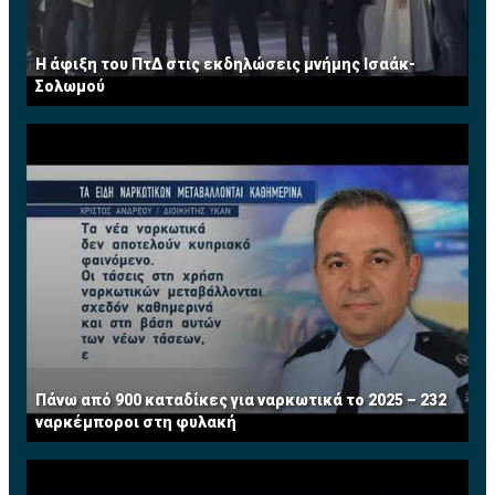
Η άφιξη του ΠτΔ στις εκδηλώσεις μνήμης Ισαάκ-
Σολωμού
Πάνω από 900 καταδίκες για ναρκωτικά το 2025 – 232
ναρκέμποροι στη φυλακή