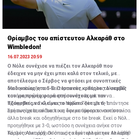
Θρίαμβος του απίστευτου Αλκαράθ στο
Wimbledon!
16.07.2023 20:59
Ο Νόλε συνέχισε να πιέζει τον Αλκαράθ που
έδειχνε να μην έχει μπει καλά στον τελικό, με
αποτέλεσμα ο Σέρβος να φτάσει με συνοπτικές
διαδικασίες στο 5-0. Ο Ισπανός κράτησε το σερβίς
Με την έναρξη του δεύτερου σετ, ο Κάρλος Αλκαράθ
του για πρώτη φορά στη συνέχεια, με τον
κατάφερε γρήγορα να φτάσει στο break και να
Τζόκοβιτς να κλείνει το πρώτο σετ με 6-1.
προηγηθεί με 2-0, όμως ο Νόβακ Τζόκοβιτς απάντησε
αμέσως με break back και έφερε άμεσα το σετ στα ίσα.
Στη συνέχεια, οι δυο τους δεν κατάφεραν να κάνουν
άλλα break και οδηγηθήκαμε στο tie break. Εκεί ο Νόλε
προηγήθηκε με 3-0, ωστόσο η συνέχεια ανήκε στον
Κάρλος Αλκαράθ. Ο Ισπανός εκμεταλλεύτηκε τα λάθη
Το τρίτο σετ άρχισε όπως το δεύτερο με τον Αλκαράθ