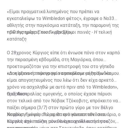
«Είμαι πραγματικά λυπημένος που πρέπει να
εγκαταλείψω το Wimbledon φέτος», έγραψε ο Νο33
αθλητής στην παγκόσμια κατάταξη, την παραμονή της
πρώτης ημέρας του Γκραν Σλαμ.
•
GP Αυστρίας: Έπεσαν «βροχή» οι ποινές - Η τελική
κατάταξη
Ο 28χρονος Κύργιος είπε ότι ένιωσε πόνο στον καρπό
την περασμένη εβδομάδα, στη Μαγιόρκα, όπου
προετοιμαζόταν για την επιστροφή του στο γήπεδο
και η αξονική τομογραφία αποκάλυψε ρήξη συνδέσμου.
«Δοκίμασα τα πάντα για να μπορέσω να παίξω και
είμαι απογοητευμένος που λέω ότι δεν είχα αρκετό
χρόνο να ασχοληθώ με αυτό πριν από το Wimbledon»,
πρόσθεσε.
Ο εξ Αυστραλίας ομογενής, ο οποίος έχασε πέρυσι
στον τελικό από τον Νόβακ Τζόκοβιτς, επρόκειτο να
παίξει σήμερα (3/7) στον πρώτο γύρο με τον Βέλγο
Νταβίντ Γκοφάν. Τώρα, θα αντικατασταθεί στο
Χειρουργημένος στο αριστερό γόνατο τον Ιανουάριο, ο
ταμπλό από παίκτη που θα έχει αποκλειστεί στα
Κύργιος έχει παίξει μόνο ένα παιχνίδι αυτή τη σεζόν,