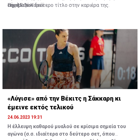
σήμερα τον δεύτερο τίτλο στην καριέρα της.
την Αλιζέ Κορνέ.
Πηγή:Sdna
«Λύγισε» από την Βέκιτς η Σάκκαρη κι
έμεινε εκτός τελικού
24.06.2023 19:31
Η έλλειψη καθαρού μυαλού σε κρίσιμα σημεία του
αγώνα (σ.σ. ιδιαίτερα στο δεύτερο σετ, όπου