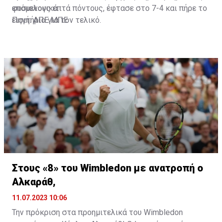
φυσιολογικά.
επόμενους επτά πόντους, έφτασε στο 7-4 και πήρε το
εισιτήριο για τον τελικό.
Πηγή: ΑΠΕ ΜΠΕ
Στους «8» του Wimbledon με ανατροπή o
Αλκαράθ,
11.07.2023 10:06
Την πρόκριση στα προημιτελικά του Wimbledon