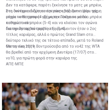
τρόπαιο.
Δεν τα κατάφερε, παρότι ξεκίνησε το ματς με μπρέικ,
στη συνέχεια δέχτηκε την πίεση της αντιπάλου της, η
Στο δεύτερο οι δύο τενίστριες «βάδιζαν»... χέρι-χέρι
οποία «επέστρεψε» γρήγορα κι έκλεισε με δύο μπρέικ
μέχρι το 8ο game (4-4), με την Τσέχα να κάνει
το πρώτο σετ.
καθοριστικό μπρέικ (5-4) και να κλείσει τον αγώνα
διατηρώντας το σερβίς της (6-4).
Για την θριαμβεύτρια του Γουίμπλεντον ήταν ο 2ος
τίτλος καριέρας, αλλά ο πρώτος Grand Slam στο
δεύτερο τελικό της σε τέτοιο επίπεδο, μετά το Roland
Garros του 2019.
Με τη νίκη της η Βοντρούσοβα από το νο42 της WTA
θα βρεθεί από την ερχόμενη Δευτέρα (17/07) στο
νο10, για πρώτη φορά στην καριέρα της.
ΑΠΕ-ΜΠΕ