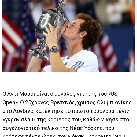
Ο Αντι Μάρεϊ είναι ο μεγάλος νικητής του «US
Open». Ο 25χρονος Βρετανός, χρυσός Ολυμπιονίκης
στο Λονδίνο, κατέκτησε το πρώτο τουρνουά τένις
«γκραν σλαμ» της καριέρας του, καθώς νίκησε στο
συγκλονιστικό τελικό της Νέας Υόρκης, που
κράτησε πέντε ώρες, τον Νόβακ Τζόκοβιτς (Νο 1