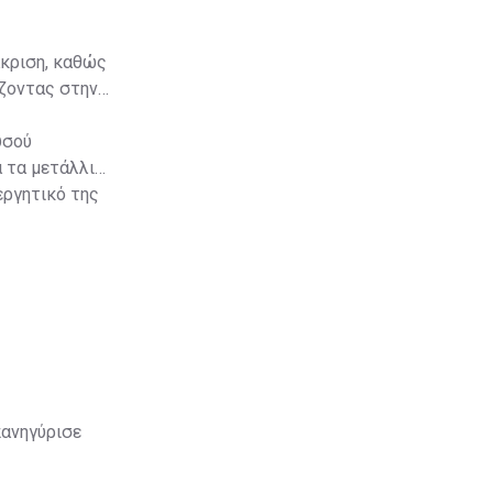
άκριση, καθώς
ίζοντας στην
υσού
 τα μετάλλια
εργητικό της
ανηγύρισε