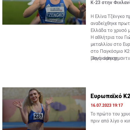
Κ-23 στην Φινλαν
Η Ελίνα Τζένγκο π
αναδείχθηκε πρωτ
Ελλάδα το χρυσό μ
Η αθλήτρια του Γ
μεταλλίου στο Ευ
στο Παγκόσμιο Κ20
μία ακόμη σημαντι
Πηγή: sdna.gr
Ευρωπαϊκό Κ2
16.07.2023 19:17
Το πρώτο του χρυ
πριν από λίγο ο κ