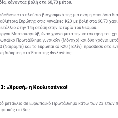
δία, κάνοντας βολή στα 60,73 μέτρα.
ρόσθεσε στο πλούσιο βιογραφικό της μια ακόμη σπουδαία δι
αθλήτρια Ευρώπης στις γυναίκες Κ23 με βολή στα 60,73 χαρ
ετάλλιο στην 14η στάση στην Ιστορία του θεσμού.
ιώργου Μποτσκαριώβ, έναν χρόνο μετά την κατάκτηση του χρ
ρωπαϊκό Πρωτάθλημα γυναικών (Μόναχο) και δύο χρόνια μετά
 (Ναϊρόμπι) και το Ευρωπαϊκό Κ20 (Ταλίν) πρόσθεσε στο εν
κή διάκριση στο Έσπο της Φινλανδίας.
3: «Χρυσή» η Κουλιτσένκο!
σό μετάλλιο σε Ευρωπαϊκό Πρωτάθλημα κάτω των 23 ετών π
υπριακός στίβος.