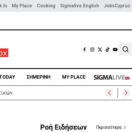
 In
My Place
Cooking
Sigmalive English
JobsCyprus
Sear
TODAY
ΣΗΜΕΡΙΝΗ
MY PLACE
ΙΝΤΕΟ)
Ροή Ειδήσεων
Περισσότερα