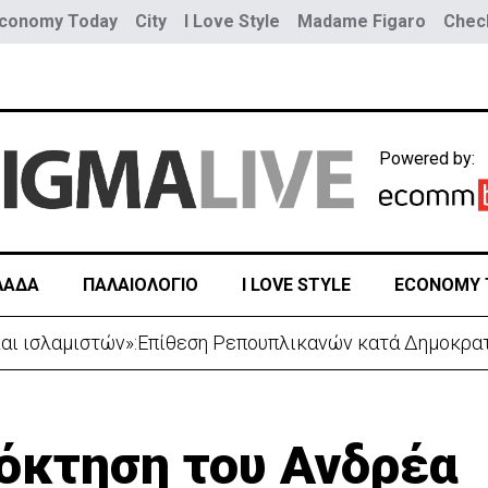
conomy Today
City
I Love Style
Madame Figaro
Check
Powered by:
ΛΑΔΑ
ΠΑΛΑΙΟΛΟΓΙΟ
I LOVE STYLE
ECONOMY 
ιαβεβαίωσης των νέων μελών του Υπουργικού (ΦΩΤΟ-Β
όκτηση του Ανδρέα