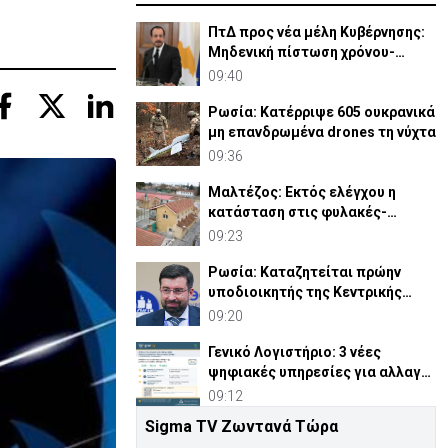
ΠτΔ προς νέα μέλη Κυβέρνησης:
Μηδενική πίστωση χρόνου-
Δουλειά 24 ώρες το 24ωρο
09:40
Ρωσία: Κατέρριψε 605 ουκρανικά
μη επανδρωμένα drones τη νύχτα
09:36
Μαλτέζος: Εκτός ελέγχου η
κατάσταση στις φυλακές-
Βιασμοί και ναρκωτικά
09:23
Ρωσία: Καταζητείται πρώην
υποδιοικητής της Κεντρικής
Τράπεζας-«Διαμένει Κύπρο»
09:20
Γενικό Λογιστήριο: 3 νέες
ψηφιακές υπηρεσίες για αλλαγή
τραπεζικού λογαριασμού
09:12
Sigma TV Ζωντανά Τώρα
Υποσχόταν διαμέρισμα στην