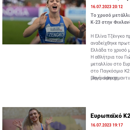
16.07.2023 20:12
Το χρυσό μετάλλ
Κ-23 στην Φινλαν
Η Ελίνα Τζένγκο π
αναδείχθηκε πρωτ
Ελλάδα το χρυσό μ
Η αθλήτρια του Γ
μεταλλίου στο Ευ
στο Παγκόσμιο Κ20
μία ακόμη σημαντι
Πηγή: sdna.gr
Ευρωπαϊκό Κ2
16.07.2023 19:17