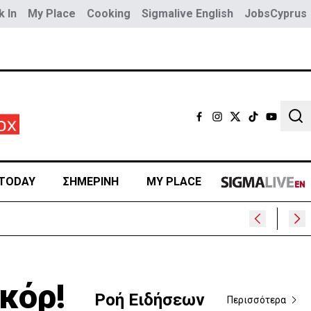
 In
My Place
Cooking
Sigmalive English
JobsCyprus
Sear
TODAY
ΣΗΜΕΡΙΝΗ
MY PLACE
 της
κόρ!
Ροή Ειδήσεων
Περισσότερα