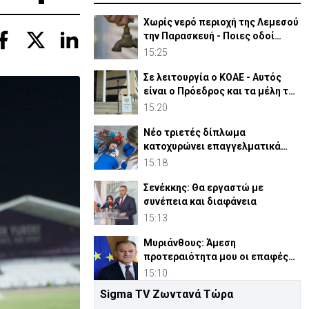
Χωρίς νερό περιοχή της Λεμεσού
την Παρασκευή - Ποιες οδοί
επηρεάζονται
15:25
Σε λειτουργία ο ΚΟΑΕ - Αυτός
είναι ο Πρόεδρος και τα μέλη του
συμβουλίου του
15:20
Νέο τριετές δίπλωμα
κατοχυρώνει επαγγελματικά
τους Διασώστες στην Κύπρο
15:18
Σενέκκης: Θα εργαστώ με
συνέπεια και διαφάνεια
15:13
Μυριάνθους: Άμεση
προτεραιότητα μου οι επαφές
με Υπουργεία και φορείς
15:10
Sigma TV Ζωντανά Τώρα
«Ενώνουν δυνάμεις» ΟΚΥπΥ και ο