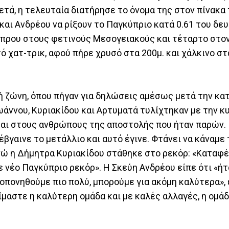
τά, η τελευταία διατήρησε το όνομα της στον πίνακα
και Ανδρέου να ρίξουν το Παγκύπριο κατά 0.61 του δε
Κύπρου στους φετινούς Μεσογειακούς και τέταρτο στον
 χατ-τρικ, αφού πήρε χρυσό στα 200μ. και χάλκινο στ
ή ζώνη, όπου πήγαν για δηλώσεις αμέσως μετά την κα
ωάννου, Κυριακίδου και Αρτυματά τυλίχτηκαν με την κ
 και στους ανθρώπους της αποστολής που ήταν παρών.
 έβγαινε το μετάλλιο και αυτό έγινε. Φτάνει να κάναμε
ενώ η Δήμητρα Κυριακίδου στάθηκε στο ρεκόρ: «Καταφ
 νέο Παγκύπριο ρεκόρ». Η Σκεύη Ανδρέου είπε ότι «ήτ
οπονηθούμε πιο πολύ, μπορούμε για ακόμη καλύτερα»,
μαστε η καλύτερη ομάδα και με καλές αλλαγές, η ομά