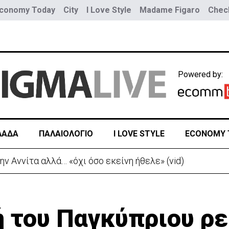
conomy Today
City
I Love Style
Madame Figaro
Check
Powered by:
ΛΑΔΑ
ΠΑΛΑΙΟΛΟΓΙΟ
I LOVE STYLE
ECONOMY 
ώ κατόπιν δικής μου επιλογής»-Η μακροσκελής ομιλία
ή του Παγκύπριου ρε