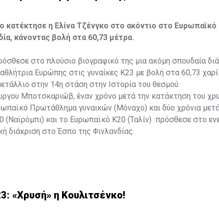
ιο κατέκτησε η Ελίνα Τζένγκο στο ακόντιο στο Ευρωπαϊκ
δία, κάνοντας βολή στα 60,73 μέτρα.
ρόσθεσε στο πλούσιο βιογραφικό της μια ακόμη σπουδαία δι
αθλήτρια Ευρώπης στις γυναίκες Κ23 με βολή στα 60,73 χαρ
ετάλλιο στην 14η στάση στην Ιστορία του θεσμού.
ιώργου Μποτσκαριώβ, έναν χρόνο μετά την κατάκτηση του χρ
ρωπαϊκό Πρωτάθλημα γυναικών (Μόναχο) και δύο χρόνια μετά
 (Ναϊρόμπι) και το Ευρωπαϊκό Κ20 (Ταλίν) πρόσθεσε στο εν
κή διάκριση στο Έσπο της Φινλανδίας.
3: «Χρυσή» η Κουλιτσένκο!