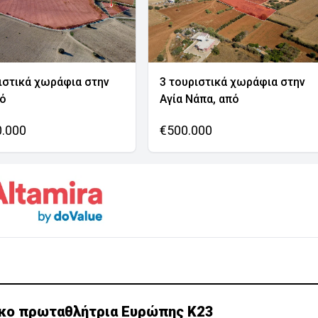
ιστικά χωράφια στην
3 τουριστικά χωράφια στην
νό
Αγία Νάπα, από
0.000
€500.000
γκο πρωταθλήτρια Ευρώπης Κ23