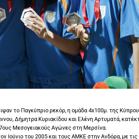
ιψαν το Παγκύπριο ρεκόρ, η ομάδα 4x100μ. της Κύπρου
ννου, Δήμητρα Κυριακίδου και Ελένη Αρτυματά, κατέκ
17ους Μεσογειακούς Αγώνες στη Μερσίνα.
ον Ιούνιο του 2005 και τους ΑΜΚΕ στην Ανδόρα, με τις