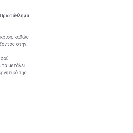
ό Πρωτάθλημα
άκριση, καθώς
ίζοντας στην
υσού
 τα μετάλλια
εργητικό της