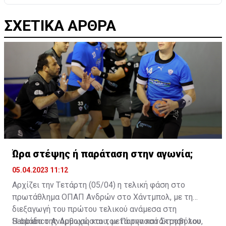
ΣΧΕΤΙΚΑ ΑΡΘΡΑ
Ώρα στέψης ή παράταση στην αγωνία;
05.04.2023 11:12
Αρχίζει την Tετάρτη (05/04) η τελική φάση στο
πρωτάθλημα ΟΠΑΠ Ανδρών στο Χάντμπολ, με τη
διεξαγωγή του πρώτου τελικού ανάμεσα στη
Sabbianco Ανόρθωση και τον Παρνασσό Στροβόλου,
Η ομάδα της Αμμοχώστου, μετά την κατάκτηση του