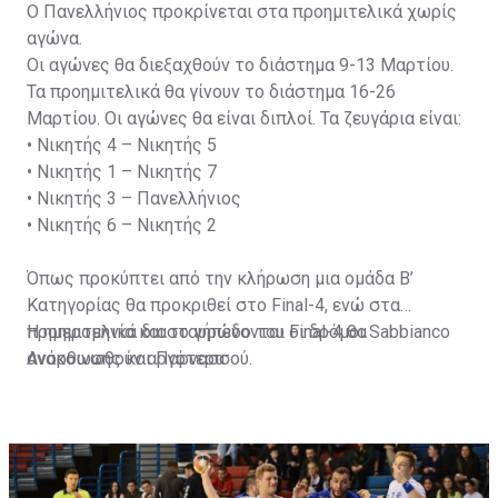
Ο Πανελλήνιος προκρίνεται στα προημιτελικά χωρίς
αγώνα.
Οι αγώνες θα διεξαχθούν το διάστημα 9-13 Μαρτίου.
Τα προημιτελικά θα γίνουν το διάστημα 16-26
Μαρτίου. Οι αγώνες θα είναι διπλοί. Τα ζευγάρια είναι:
•
Νικητής 4 – Νικητής 5
•
Νικητής 1 – Νικητής 7
•
Νικητής 3 – Πανελλήνιος
•
Νικητής 6 – Νικητής 2
Όπως προκύπτει από την κλήρωση μια ομάδα Β’
Κατηγορίας θα προκριθεί στο Final-4, ενώ στα
προημιτελικά διασταυρώνονται οι δρόμοι Sabbianco
H ημερομηνία και το γήπεδο του Final-4 θα
Ανόρθωσης και Παρνασσού.
ανακοινωθούν αργότερα