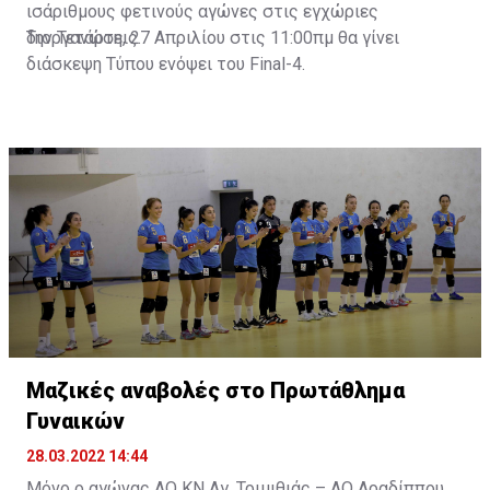
ισάριθμους φετινούς αγώνες στις εγχώριες
διοργανώσεις.
Την Τετάρτη, 27 Απριλίου στις 11:00πμ θα γίνει
διάσκεψη Τύπου ενόψει του Final-4.
Μαζικές αναβολές στο Πρωτάθλημα
Γυναικών
28.03.2022 14:44
Μόνο ο αγώνας ΑΟ ΚΝ Αγ. Τριμιθιάς – ΑΟ Αραδίππου