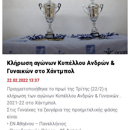
έκανε ντεμπούτο στον πάγκο της Sabbianco
Sabbianco Ανόρθωση, η οποία προηγείται 4-0 της ΕΝΑΒ
Ανόρθωσης στις 8 Μαρτίου 2020 και είναι αήττητος
και δεν χρειάζεται να δώσει ημιτελικό. Η ομάδα της
σε εγχώριες διοργανώσεις.
Αμμοχώστου προηγείται 4-0 και του Παρνασσού και
θέλει μια νίκη για να στεφθεί πρωταθλήτρια. Εάν
προκριθεί ο Παρνασσός τότε ο πρώτος τελικός θα
γίνει στο «Σωτήρειο» Αθλητικό Κέντρο το
Σαββατοκύριακο 9-10 Απριλίου.
Κλήρωση αγώνων Κυπέλλου Ανδρών &
Γυναικών στο Χάντμπολ
22.02.2022 13:37
Πραγματοποιήθηκε το πρωί της Τρίτης (22/2) η
κλήρωση των αγώνων Κυπέλλου Ανδρών & Γυναικών
2021-22 στο Χάντμπολ.
Στις Γυναίκες τα ζευγάρια της προημιτελικής φάσης
είναι:
•
ΕΝ Αθηένου – Πανελλήνιος