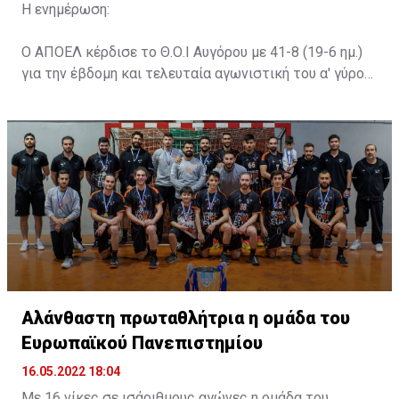
Η ενημέρωση:
Ο ΑΠΟΕΛ κέρδισε το Θ.Ο.Ι Αυγόρου με 41-8 (19-6 ημ.)
για την έβδομη και τελευταία αγωνιστική του α' γύρου
της κανονικής περιόδου στο πρωτάθλημα
Χειροσφαίρισης #APOEL #APOELHandball
Αλάνθαστη πρωταθλήτρια η ομάδα του
Ευρωπαϊκού Πανεπιστημίου
16.05.2022 18:04
Με 16 νίκες σε ισάριθμους αγώνες η ομάδα του