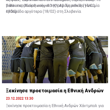
βάλει τις βάσεις ενόψει της ρεβάνς που θα γίνει μία
Sabbianco Aνόρθωση - ΑΟ ΚΝ Αγ. Τριμιθιάς (14/02,
εβδομάδα αργότερα (18/02) στη Σλοβενία.
19:30)
Ξεκίνησε προετοιμασία η Εθνική Ανδρών
23.12.2022 13:30
Ξεκίνησε προετοιμασία η Εθνική Ανδρών Χάντμπολ για