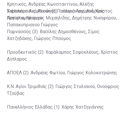
Κρητικός, Ανδρέας Κωνσταντίνου, Αλέξης
Χαραλάμπους, Αντώνης Παπαγιάννης, Ανδρέας
Sabbianco Aνόρθωση (5): Ιούλιος Αργύρου, Χρίστος
Παπαλαμπριανού
Αργύρου, Νέαρχος Μιχαηλίδης, Δημήτρης Νικηφόρου,
Παπακυπριανού Γιώργος
Παρνασσός (3): Bασίλης Δημοσθένους, Σίμος
Χατζηδάκης, Γιώργος Ππούμος
Προοδευτικός (2): Χαράλαμπος Σοφοκλέους, Χρίστος
Δίπλαρος
ΑΠΟΕΛ (2): Ανδρέας Φωτίου, Γιώργος Κολοκοτρώνης
Κ.Ν. Αγίοι Τριμιθιάς (2): Γιώργος Στυλιανού, Ονούφριος
Τζούβας
Πανελλήνιος Eλλάδας (1): Χάρης Χατζηγιάννης