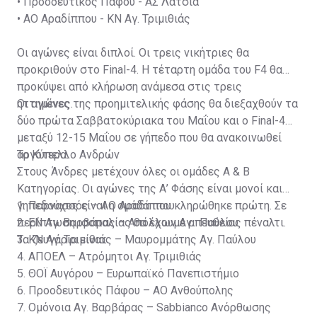
•
Προοδευτικός Πάφου - ΑΣ Λατσιά
•
ΑΟ Αραδίππου - ΚΝ Αγ. Τριμιθιάς
Οι αγώνες είναι διπλοί. Οι τρεις νικήτριες θα
προκριθούν στο Final-4. Η τέταρτη ομάδα του F4 θα
προκύψει από κλήρωση ανάμεσα στις τρεις
ηττημένες.
Οι αγώνες της προημιτελικής φάσης θα διεξαχθούν τα
δύο πρώτα Σαββατοκύριακα του Μαΐου και ο Final-4
μεταξύ 12-15 Μαΐου σε γήπεδο που θα ανακοινωθεί
αργότερα.
Το Κύπελλο Ανδρών
Στους Άνδρες μετέχουν όλες οι ομάδες Α & Β
Κατηγορίας. Οι αγώνες της Α’ Φάσης είναι μονοί και
γηπεδούχος είναι η ομάδα που κληρώθηκε πρώτη. Σε
1. Παρνασσός – ΑΟ Αραδίππου
περίπτωση ισοπαλίας θα έχουμε απευθείας πέναλτι.
2. ΕΝ Αγ. Βαρβάρας – Απόλλων Αγ. Παύλου
Τα ζευγάρια είναι:
3. ΚΝ Αγ. Τριμιθιάς – Μαυρομμάτης Αγ. Παύλου
4. ΑΠΟΕΛ – Ατρόμητοι Αγ. Τριμιθιάς
5. ΘΟΪ Αυγόρου – Ευρωπαϊκό Πανεπιστήμιο
6. Προοδευτικός Πάφου – ΑΟ Ανθούπολης
7. Ομόνοια Αγ. Βαρβάρας – Sabbianco Ανόρθωσης