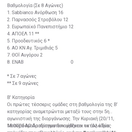
Βαθμολογία (Σε 8 Αγώνες)
1. Sabbianco Ανόρθωση
16
2. Παρνασσός Στροβόλου
12
3. Ευρωπαϊκό Πανεπιστήμιο
12
4. ΑΠΟΕΛ
11 **
5. Προοδευτικός
6 *
6. ΑΟ ΚΝ Αγ. Τριμιθιάς
5
7. ΘΟΪ Αυγόρου
2
8. ΕΝΑΒ 0
* Σε 7 αγώνες
** Σε 9 αγώνες
Β’ Κατηγορία
Οι πρώτες τέσσερις ομάδες στη βαθμολογία της Β’
κατηγορίας αναμετρώνται μεταξύ τους στην 5η
αγωνιστική της διοργάνωσης. Την Κυριακή (20/11,
18:00) o ΑΟ Αραδίππου δοκιμάζεται εκτός έδρας
Μεσοβδόμαδα πραγματοποιήθηκαν τα άλλα δύο