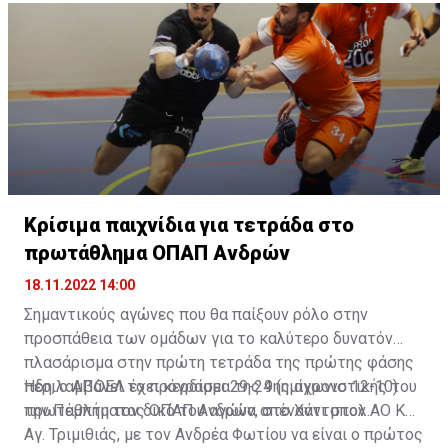
Κρίσιμα παιχνίδια για τετράδα στο
πρωτάθλημα ΟΠΑΠ Ανδρών
18.11.2022 14:00
Σημαντικούς αγώνες που θα παίξουν ρόλο στην
προσπάθεια των ομάδων για το καλύτερο δυνατόν
πλασάρισμα στην πρώτη τετράδα της πρώτης φάσης
περιλαμβάνει το πρόγραμμα της 9ης αγωνιστικής του
Ήδη, ο ΑΠΟΕΛ έχει κερδίσει 29-24 (ημίχρονο 12-10)
πρωταθλήματος ΟΠΑΠ Ανδρών, στο Χάντμπολ.
την Πέμπτη τον δικό του αγώνα απέναντι στον ΑΟ ΚΝ
Αγ. Τριμιθιάς, με τον Ανδρέα Φωτίου να είναι ο πρώτος