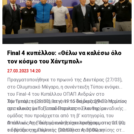
τέσσερις επιτυχίες.
Final 4 κυπέλλου: «Θέλω να καλέσω όλο
τον κόσμο του Χάντμπολ»
27.03.2023 14:20
Πραγματοποιήθηκε το πρωινό της Δευτέρας (27/03),
στο Ολυμπιακό Μέγαρο, η συνέντευξη Τύπου ενόψει
του Final-4 του Κυπέλλου ΟΠΑΠ Ανδρών στο
Χάντμπολ, το οποίο θα γίνει το διήμερο 29-30 Μαρτίου
Την Τετάρτη (29/03), στις 19:15 θα διεξαχθεί ο πρώτος
στο κλειστό «Τ. Παπαδόπουλος – Ελευθερία».
ημιτελικός μεταξύ του Παρνασσού και της μοναδικής
ομάδας που προέρχεται από τη β’ κατηγορία, του
Απόλλων Αγ. Παύλου, ενώ θα ακολουθήσει, στις 21:00,
Ο τελικός της διοργάνωσης έχει προγραμματιστεί για
o δεύτερος ημιτελικός Sabbianco Ανόρθωση-
το βράδυ της Πέμπτης (30/03) στις 20:00, επίσης στο