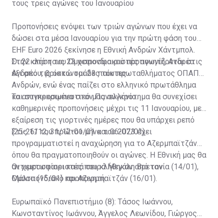
τους τρεις αγώνες του Ιανουαρίου
Προπονήσεις ενόψει των τριών αγώνων που έχει να
δώσει στα μέσα Ιανουαρίου για την πρώτη φάση του
EHF Euro 2026 ξεκίνησε η Εθνική Ανδρών Χάντμπολ.
Στην κλήση του Ομοσπονδιακού προπονητή, Ανδρέα
Οι 22 από τους 23 χειροσφαιριστές αγωνίζονται στις
Ανδρέου, βρίσκονται 23 παίκτες.
έξι από τις οκτώ ομάδες του πρωταθλήματος ΟΠΑΠ
Ανδρών, ενώ ένας παίζει στο ελληνικό πρωτάθλημα
και συγκεκριμένα στον Πανελλήνιο.
Το αντιπροσωπευτικό μας συγκρότημα θα συνεχίσει
καθημερινές προπονήσεις μέχρι τις 11 Ιανουαρίου, με
εξαίρεση τις γιορτινές ημέρες που θα υπάρχει ρεπό
(25-26/12, 31/12-01/01 και 06-07/01).
Στις 11 του πρώτου μήνα του 2023 έχει
προγραμματιστεί η αναχώρηση για το Αζερμπαϊτζάν
όπου θα πραγματοποιηθούν οι αγώνες. Η Εθνική μας θα
αντιμετωπίσει κατά σειρά Μεγάλη Βρετανία (14/01),
Οι χειροσφαιριστές που κλήθηκαν από τον
Μάλτα (15/01) και Αζερμπαϊτζάν (16/01).
Ομοσπονδιακό προπονητή:
Ευρωπαϊκό Πανεπιστήμιο (8): Tάσος Ιωάννου,
Κωνσταντίνος Ιωάννου, Άγγελος Λεωνίδου, Γιώργος