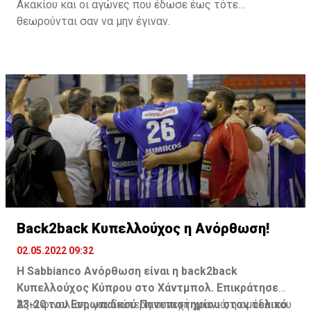
Ακακίου και οι αγώνες που έδωσε έως τότε
θεωρούνται σαν να μην έγιναν.
Back2back Κυπελλούχος η Ανόρθωση!
02.05.2022 09:32
Η Sabbianco Ανόρθωση είναι η back2back
Κυπελλούχος Κύπρου στο Χάντμπολ. Επικράτησε
23-20 του Ευρωπαϊκού Πανεπιστημίου στον τελικό
Άξια φιναλίστ, για δεύτερη συνεχή χρονιά, η ομάδα του