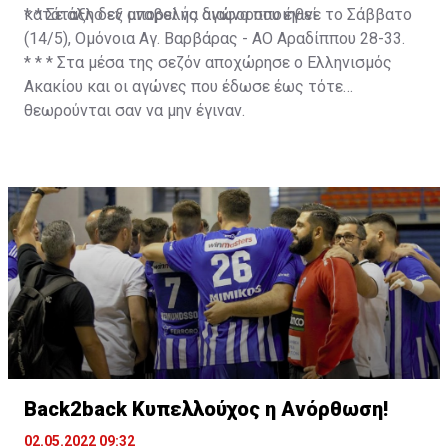
κατάταξη δεν μπορεί να διαφοροποιηθεί.
* * Σε άλλο εξ αναβολής αγώνα που έγινε το Σάββατο
(14/5), Ομόνοια Αγ. Βαρβάρας - ΑΟ Αραδίππου 28-33.
* * * Στα μέσα της σεζόν αποχώρησε ο Ελληνισμός
Ακακίου και οι αγώνες που έδωσε έως τότε
θεωρούνται σαν να μην έγιναν.
Back2back Κυπελλούχος η Ανόρθωση!
02.05.2022 09:32