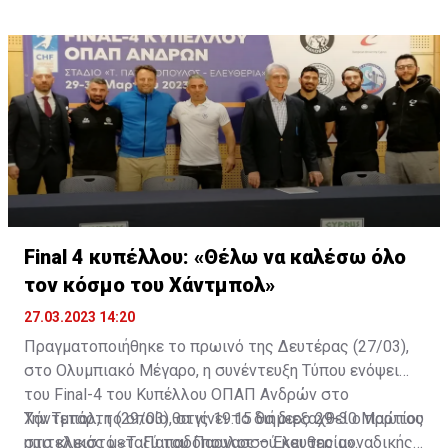
απέναντι στο ΘΟΪ Αυγόρου. Η ομάδα της Πάφου έχει
προβάδισμα με 3-1 στις νίκες, με την ομάδα που θα
εξασφαλίσει την 6η θέση και συνεπώς θα αποφύγει
τους αγώνες για τη διαβάθμιση να κρίνεται στις
τέσσερις επιτυχίες.
Final 4 κυπέλλου: «Θέλω να καλέσω όλο
τον κόσμο του Χάντμπολ»
27.03.2023 14:20
Πραγματοποιήθηκε το πρωινό της Δευτέρας (27/03),
στο Ολυμπιακό Μέγαρο, η συνέντευξη Τύπου ενόψει
του Final-4 του Κυπέλλου ΟΠΑΠ Ανδρών στο
Χάντμπολ, το οποίο θα γίνει το διήμερο 29-30 Μαρτίου
Την Τετάρτη (29/03), στις 19:15 θα διεξαχθεί ο πρώτος
στο κλειστό «Τ. Παπαδόπουλος – Ελευθερία».
ημιτελικός μεταξύ του Παρνασσού και της μοναδικής