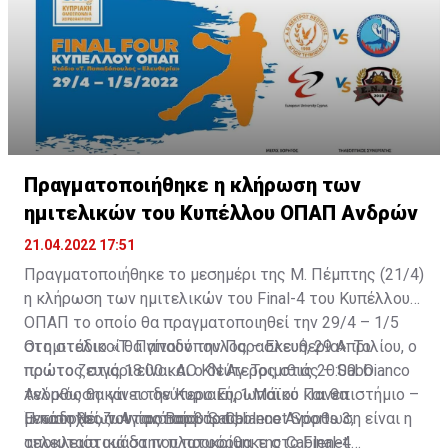
2
Πραγματοποιήθηκε η κλήρωση των
ημιτελικών του Κυπέλλου ΟΠΑΠ Ανδρών
21.04.2022 17:51
Πραγματοποιήθηκε το μεσημέρι της Μ. Πέμπτης (21/4)
η κλήρωση των ημιτελικών του Final-4 του Κυπέλλου
ΟΠΑΠ το οποίο θα πραγματοποιηθεί την 29/4 – 1/5
στο στάδιο «Τ. Παπαδόπουλος – Ελευθερία». Το
Οι ημιτελικοί θα γίνουν την Παρασκευή, 29 Απριλίου, ο
πρώτο ζευγάρι είναι ΑΟ ΚΝ Αγ. Τριμιθιάς – Sabbianco
πρώτος στις 18:00 και ο δεύτερος στις 20:00. Ο
Ανόρθωση και το δεύτερο Ευρωπαϊκό Πανεπιστήμιο –
τελικός θα γίνει την Κυριακή, 1 Μάϊου και θα
Ένωση Νέων Αγίας Βαρβάρας.
μεταδοθεί ζωντανά από το Cablenet Sports 3,
H κάτοχος του τροπαίου Sabbianco Ανόρθωση είναι η
αποκλειστικά στην πλατφόρμα της Cablenet.
τελευταία ομάδα που προκρίθηκε στο Final-4