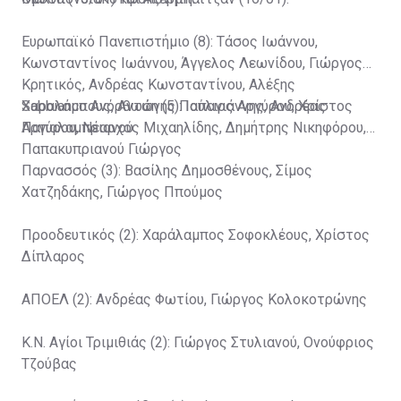
Ευρωπαϊκό Πανεπιστήμιο (8): Tάσος Ιωάννου,
Κωνσταντίνος Ιωάννου, Άγγελος Λεωνίδου, Γιώργος
Κρητικός, Ανδρέας Κωνσταντίνου, Αλέξης
Χαραλάμπους, Αντώνης Παπαγιάννης, Ανδρέας
Sabbianco Aνόρθωση (5): Ιούλιος Αργύρου, Χρίστος
Παπαλαμπριανού
Αργύρου, Νέαρχος Μιχαηλίδης, Δημήτρης Νικηφόρου,
Παπακυπριανού Γιώργος
Παρνασσός (3): Bασίλης Δημοσθένους, Σίμος
Χατζηδάκης, Γιώργος Ππούμος
Προοδευτικός (2): Χαράλαμπος Σοφοκλέους, Χρίστος
Δίπλαρος
ΑΠΟΕΛ (2): Ανδρέας Φωτίου, Γιώργος Κολοκοτρώνης
Κ.Ν. Αγίοι Τριμιθιάς (2): Γιώργος Στυλιανού, Ονούφριος
Τζούβας