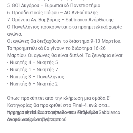
5. ΘΟΪ Αυγόρου – Ευρωπαϊκό Πανεπιστήμιο
6. Προοδευτικός Πάφου – ΑΟ Ανθούπολης
7. Ομόνοια Αγ. Βαρβάρας – Sabbianco Ανόρθωσης
Ο Πανελλήνιος προκρίνεται στα προημιτελικά χωρίς
αγώνα.
Οι αγώνες θα διεξαχθούν το διάστημα 9-13 Μαρτίου.
Τα προημιτελικά θα γίνουν το διάστημα 16-26
Μαρτίου. Οι αγώνες θα είναι διπλοί. Τα ζευγάρια είναι:
•
Νικητής 4 – Νικητής 5
•
Νικητής 1 – Νικητής 7
•
Νικητής 3 – Πανελλήνιος
•
Νικητής 6 – Νικητής 2
Όπως προκύπτει από την κλήρωση μια ομάδα Β’
Κατηγορίας θα προκριθεί στο Final-4, ενώ στα
προημιτελικά διασταυρώνονται οι δρόμοι Sabbianco
H ημερομηνία και το γήπεδο του Final-4 θα
Ανόρθωσης και Παρνασσού.
ανακοινωθούν αργότερα