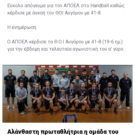
Εύκολο απόγευμα για τον ΑΠΟΕΛ στο Handball καθώς
κέρδισε με άνεση τον ΘΟΙ Αυγόρου με 41-8.
Η ενημέρωση:
Ο ΑΠΟΕΛ κέρδισε το Θ.Ο.Ι Αυγόρου με 41-8 (19-6 ημ.)
για την έβδομη και τελευταία αγωνιστική του α' γύρου
της κανονικής περιόδου στο πρωτάθλημα
Χειροσφαίρισης #APOEL #APOELHandball
Αλάνθαστη πρωταθλήτρια η ομάδα του