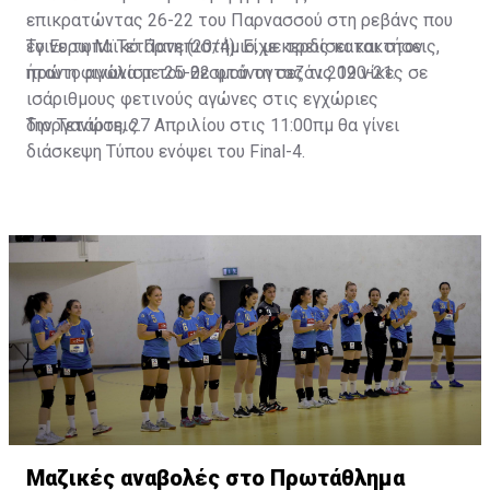
επικρατώντας 26-22 του Παρνασσού στη ρεβάνς που
έγινε τη Μ. Τετάρτη (20/4). Είχε κερδίσει και στον
Το Ευρωπαϊκό Πανεπιστήμιο, με τρεις κατακτήσεις,
πρώτο αγώνα με 25-22 φτάνοντας τις 19 νίκες σε
ήταν η φιναλίστ του θεσμού τη σεζόν 2020-21.
ισάριθμους φετινούς αγώνες στις εγχώριες
διοργανώσεις.
Την Τετάρτη, 27 Απριλίου στις 11:00πμ θα γίνει
διάσκεψη Τύπου ενόψει του Final-4.
Μαζικές αναβολές στο Πρωτάθλημα