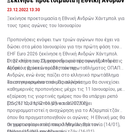
Ξεκίνησε προετοιμασία η Εθνική Ανδρών
23.12.2022 13:30
Ξεκίνησε προετοιμασία η Εθνική Ανδρών Χάντμπολ για
τους τρεις αγώνες του Ιανουαρίου
Προπονήσεις ενόψει των τριών αγώνων που έχει να
δώσει στα μέσα Ιανουαρίου για την πρώτη φάση του
EHF Euro 2026 ξεκίνησε η Εθνική Ανδρών Χάντμπολ.
Στην κλήση του Ομοσπονδιακού προπονητή, Ανδρέα
Οι 22 από τους 23 χειροσφαιριστές αγωνίζονται στις
Ανδρέου, βρίσκονται 23 παίκτες.
έξι από τις οκτώ ομάδες του πρωταθλήματος ΟΠΑΠ
Ανδρών, ενώ ένας παίζει στο ελληνικό πρωτάθλημα
και συγκεκριμένα στον Πανελλήνιο.
Το αντιπροσωπευτικό μας συγκρότημα θα συνεχίσει
καθημερινές προπονήσεις μέχρι τις 11 Ιανουαρίου, με
εξαίρεση τις γιορτινές ημέρες που θα υπάρχει ρεπό
(25-26/12, 31/12-01/01 και 06-07/01).
Στις 11 του πρώτου μήνα του 2023 έχει
προγραμματιστεί η αναχώρηση για το Αζερμπαϊτζάν
όπου θα πραγματοποιηθούν οι αγώνες. Η Εθνική μας θα
αντιμετωπίσει κατά σειρά Μεγάλη Βρετανία (14/01),
Οι χειροσφαιριστές που κλήθηκαν από τον
Μάλτα (15/01) και Αζερμπαϊτζάν (16/01).
Ομοσπονδιακό προπονητή: