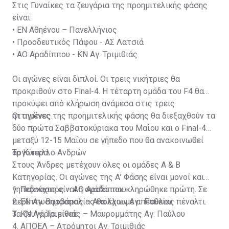
Στις Γυναίκες τα ζευγάρια της προημιτελικής φάσης
είναι:
•
ΕΝ Αθηένου – Πανελλήνιος
•
Προοδευτικός Πάφου - ΑΣ Λατσιά
•
ΑΟ Αραδίππου - ΚΝ Αγ. Τριμιθιάς
Οι αγώνες είναι διπλοί. Οι τρεις νικήτριες θα
προκριθούν στο Final-4. Η τέταρτη ομάδα του F4 θα
προκύψει από κλήρωση ανάμεσα στις τρεις
ηττημένες.
Οι αγώνες της προημιτελικής φάσης θα διεξαχθούν τα
δύο πρώτα Σαββατοκύριακα του Μαΐου και ο Final-4
μεταξύ 12-15 Μαΐου σε γήπεδο που θα ανακοινωθεί
αργότερα.
Το Κύπελλο Ανδρών
Στους Άνδρες μετέχουν όλες οι ομάδες Α & Β
Κατηγορίας. Οι αγώνες της Α’ Φάσης είναι μονοί και
γηπεδούχος είναι η ομάδα που κληρώθηκε πρώτη. Σε
1. Παρνασσός – ΑΟ Αραδίππου
περίπτωση ισοπαλίας θα έχουμε απευθείας πέναλτι.
2. ΕΝ Αγ. Βαρβάρας – Απόλλων Αγ. Παύλου
Τα ζευγάρια είναι:
3. ΚΝ Αγ. Τριμιθιάς – Μαυρομμάτης Αγ. Παύλου
4. ΑΠΟΕΛ – Ατρόμητοι Αγ. Τριμιθιάς