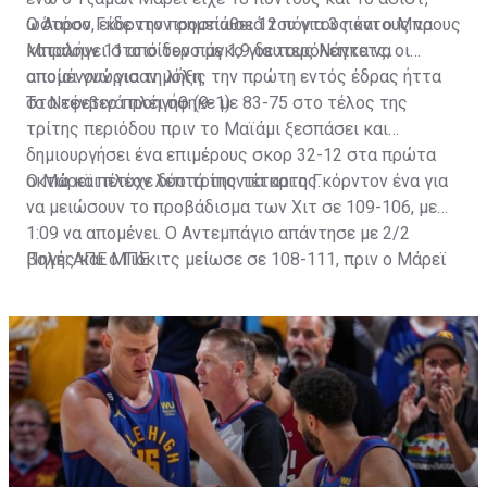
ωστόσο, είδε την προσπάθειά του για 3 πόντους να
Ο Άαρον Γκόρντον σημείωσε 12 πόντους και ο Μπρους
καταλήγει στο σίδερο με 1,9 δευτερόλεπτα να
Μπράουν 11 από τον πάγκο για τους Νάγκετς, οι
απομένουν για τη λήξη.
οποίοι γνώρισαν μόλις την πρώτη εντός έδρας ήττα
στα εφετινά πλέι οφ (9-1).
Το Ντένβερ προηγήθηκε με 83-75 στο τέλος της
τρίτης περιόδου πριν το Μαϊάμι ξεσπάσει και
δημιουργήσει ένα επιμέρους σκορ 32-12 στα πρώτα
οκτώ και πλέον λεπτά της τέταρτης.
Ο Μάρεϊ πέτυχε δύο τρίποντα και ο Γκόρντον ένα για
να μειώσουν το προβάδισμα των Χιτ σε 109-106, με
1:09 να απομένει. Ο Αντεμπάγιο απάντησε με 2/2
βολές και ο Γιόκιτς μείωσε σε 108-111, πριν ο Μάρεϊ
Πηγή: ΑΠΕ ΜΠΕ
αστοχήσει στην προσπάθειά του να ισοφαρίσει.