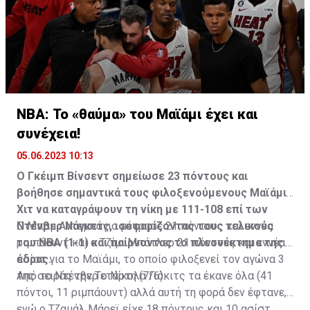
NBA: Το «θαύμα» του Μαϊάμι έχει και
συνέχεια!
05.06.2023 10:13
Ο Γκέιμπ Βίνσεντ σημείωσε 23 πόντους και
βοήθησε σημαντικά τους φιλοξενούμενους Μαϊάμι
Χιτ να καταγράψουν τη νίκη με 111-108 επί των
Ντένβερ Νάγκετς, ισοφαρίζοντας τους τελικούς
Ο Μπαμ Αντεμπάγιο μέτρησε 21 πόντους και εννέα
του ΝΒΑ (1-1) και παίρνοντας το πλεονέκτημα της
ριμπάουντ και ο Τζίμι Μπάτλερ 21 πόντους και εννέα
έδρας.
ασίστ για το Μαϊάμι, το οποίο φιλοξενεί τον αγώνα 3
της σειράς την Τετάρτη (7/6).
Από το Ντένβερ ο Νίκολα Γιόκιτς τα έκανε όλα (41
πόντοι, 11 ριμπάουντ) αλλά αυτή τη φορά δεν έφτανε,
ενώ ο Τζαμάλ Μάρεϊ είχε 18 πόντους και 10 ασίστ,