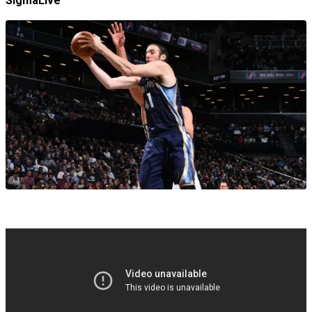
SigmaLive