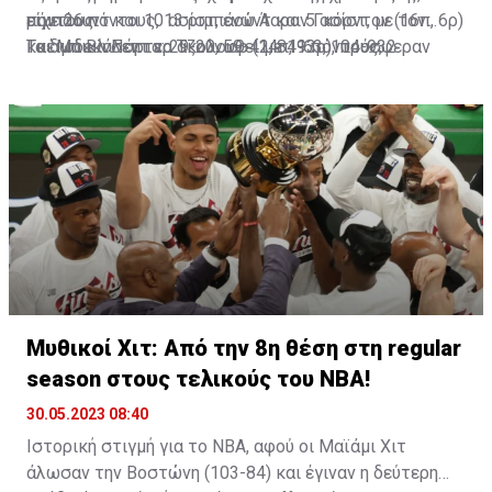
πόντους.
ριμπάουντ και 10 ασίστ, ενώ Άαρον Γκόρντον (16π, 6ρ)
είχε 26 πόντους, 13 ριμπάουντ και 5 ασίστ, με τον
και Μάικλ Πόρτερ Τζούνιορ (14π, 13ρ), πρόσφεραν
Γκέιμπ Βίνσεντ να ακολουθεί με 19 πόντους, 2
Τα δωδεκάλεπτα: 29-20, 59-42, 84-63, 104-93
σημαντικές βοήθειες.
ριμπαόυντ και 5 ασίστ, ενώ ο Τζίμι Μπάτλερ κινήθηκε
στα... ρηχά με 13 πόντους, 7 ριμπάουντ και 7 ασίστ.
Μυθικοί Χιτ: Από την 8η θέση στη regular
season στους τελικούς του NBA!
30.05.2023 08:40
Ιστορική στιγμή για το NBA, αφού οι Μαϊάμι Χιτ
άλωσαν την Βοστώνη (103-84) και έγιναν η δεύτερη