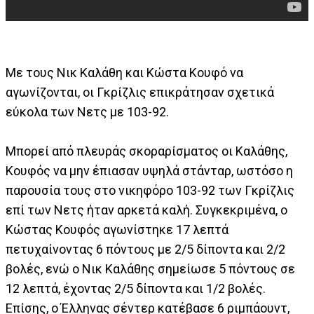
Με τους Νικ Καλάθη και Κώστα Κουφό να
αγωνίζονται, οι Γκρίζλις επικράτησαν σχετικά
εύκολα των Νετς με 103-92.
Μπορεί από πλευράς σκοραρίσματος οι Καλάθης,
Κουφός να μην έπιασαν υψηλά στάνταρ, ωστόσο η
παρουσία τους στο νικηφόρο 103-92 των Γκρίζλις
επί των Νετς ήταν αρκετά καλή. Συγκεκριμένα, ο
Κώστας Κουφός αγωνίστηκε 17 λεπτά
πετυχαίνοντας 6 πόντους με 2/5 δίποντα και 2/2
βολές, ενώ ο Νικ Καλάθης σημείωσε 5 πόντους σε
12 λεπτά, έχοντας 2/5 δίποντα και 1/2 βολές.
Επίσης, ο Έλληνας σέντερ κατέβασε 6 ριμπάουντ,