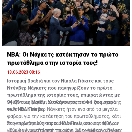
NBA: Οι Νάγκετς κατέκτησαν το πρώτο
πρωτάθλημα στην ιστορία τους!
13.06.2023 08:16
Ιστορική βραδιά για τον Νίκολα Γιόκιτς και τους
Ντένβερ Νάγκετς που πανηγυρίζουν το πρώτο
πρωτάθλημα της ιστορίας τους, επικρατώντας με
94-89 των Μαϊάμι Χιτ κάνοντας το 4-1 στη σειρά
Βγάζοντας μεγάλη σταθερότητα από το ξεκίνημα της
των NBA Finals.
σεζόν, οι Ντένβερ Νάγκετς ήταν ένα από τα μεγάλα
φαβορί για την κατάκτηση του πρωταθλήματος, κάτι
που επιβεβαιώθηκε στα NBA Finals, όπου ηττήθηκαν
Στην πρώτη τους παρουσία σε τελικούς του NBA, οι
μόνο σε ένα ματς από τους Χιτ, με τον Νίκολα Γιόκιτς
«Σβώλοι» με εξαίρεση το game 2 δεν άφησαν κανένα