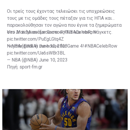
Οι τρείς τους έχοντας τελειώσει τις υποχρεώσεις
τους με τις ομάδες τους πέταξαν για τις ΗΠΑ και
παρακολούθησαν τον αγώνα που έγινε τα ξημερώματα
στο Μαϊάμι ανάμεσα στους Χιτ και τους Νάγκετς.
Vini Jr. in Miami for Game 4!
#NBACelebRow
pic.twitter.com/PuEgLGtq4Z
— NBA (@NBA)
Neymar back in the house for Game 4!
June 10, 2023
#NBACelebRow
pic.twitter.com/Ua6sWBr3BL
— NBA (@NBA)
June 10, 2023
Πηγή: sport-fm.gr