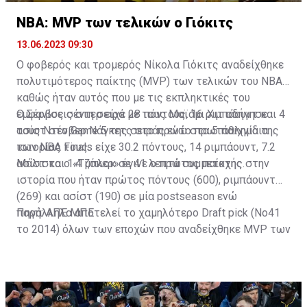
NBA: MVP των τελικών ο Γιόκιτς
13.06.2023 09:30
Ο φοβερός και τρομερός Νίκολα Γιόκιτς αναδείχθηκε
πολυτιμότερος παίκτης (MVP) των τελικών του ΝΒΑ,
καθώς ήταν αυτός που με τις εκπληκτικές του
εμφανίσεις στη σειρά με τους Μαϊάμι Χιτ οδήγησε
Ο Σέρβος σέντερ είχε 28 πόντους, 16 ριμπάουντ και 4
τους Ντένβερ Νάγκετς στο πρώτο πρωτάθλημα της
ασίστ στο Game 5 της σειράς ενώ στα 5 παιχνίδια
ιστορίας τους.
των NBA Finals είχε 30.2 πόντους, 14 ριμπάουντ, 7.2
ασίστ και 1.4 μπλοκ σε 41 λεπτά συμμετοχής.
Μάλιστα ο «Τζόκερ» έγινε ο πρώτος παίκτης στην
ιστορία που ήταν πρώτος πόντους (600), ριμπάουντ
(269) και ασίστ (190) σε μία postseason ενώ
παράλληλα αποτελεί το χαμηλότερο Draft pick (Νο41
Πηγή: ΑΠΕ ΜΠΕ
το 2014) όλων των εποχών που αναδείχθηκε MVP των
τελικών.