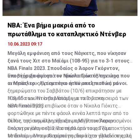
NBA: Ένα βήμα μακριά από το
πρωτάθλημα το καταπληκτικό Ντένβερ
10.06.2023 09:17
Μεγάλη εμφάνιση από τους Νάγκετς, που νίκησαν
ξανά τους Χιτ στο Μαϊάμι (108-95) για το 3-1 στους
NBA Finals 2023. Σπουδαίος ο Άαρον Γκόρντον,
υποστήριξε άψογα τον Νίκολα Γιόκιτς την ώρα που
Ένα βήμα μακριά από το πρώτο πρωτάθλημα της
οι Μπάτλερ - Αντεμπάγιο ήταν απελπιστικά μόνοι.
ιστορίας τους βρίσκονται οι Νάγκετς, καθώς τα
ξημερώματα του Σαββάτου (10/6) επικράτησαν με
108-95 των Χιτ στο Μαϊάμι για το 3-1 στη σειρά των
Η ομάδα του Ντένβερ έπαιξε με πείσμα και
NBA Finals 2023.
αυτοπεποίθηση, επιβίωσε όταν ο Νίκολα Γιόκιτς
φορτώθηκε με πέντε φάουλ εννέα λεπτά πριν από το
τέλος της αναμέτρησης και με MVP τον Άαρον
Οι Χιτ, από την άλλη, έδειξαν πραγματικά κουρασμένοι
Γκόρντον έκανε το 2/2 στη Φλόριντα για να αποκτήσει
από τη μεγάλη σεζόν και πέρα από τους Τζίμι
το δικαίωμα να καθαρίσει τη σειρά στο γήπεδό της, τα
Μπάτλερ - Μπαμ Αντεμπάγιο, δεν είχαν άλλον σε καλή