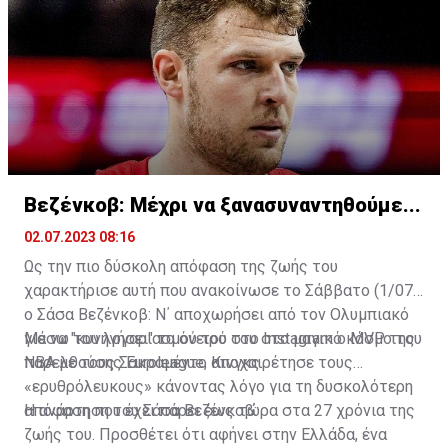
Βεζένκοβ: Μέχρι να ξανασυναντηθούμε...
02.07.2023 08:16
Ως την πιο δύσκολη απόφαση της ζωής του
χαρακτήρισε αυτή που ανακοίνωσε το Σάββατο (1/07)
ο Σάσα Βεζένκοβ: Ν΄ αποχωρήσει από τον Ολυμπιακό
για να "κυνηγήσει" το όνειρό του στο μαγικό κόσμο του
Μέσω του λογαριασμού του στο Instagram ο MVP της
ΝΒΑ με τους Σακραμέντο Κινγκς.
παρελθούσης Euroleague, αποχαιρέτησε τους
«ερυθρόλευκους» κάνοντας λόγο για τη δυσκολότερη
απόφαση που έχει πάρει έως τώρα στα 27 χρόνια της
Η ανάρτηση του Σάσα Βεζένκοβ:
ζωής του. Προσθέτει ότι αφήνει στην Ελλάδα, ένα