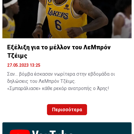
Εξέλιξη για το μέλλον του ΛεΜπρόν
Τζέιμς
27.05.2023 13:25
Σαν... βόμβα έσκασαν νωρίτερα στην εβδομάδα οι
δηλώσεις του ΛεΜπρόν Τζέιμς.
«Σμπαράλιασε» κάθε ρεκόρ ανατροπής ο Άρης!
Ο «βασιλιάς» εμφανίστηκε πολύ απογοητευμένος μετά
τον αποκλεισμό των Λέικερς από τους Νάγκετς με
Περισσότερα
«σκούπα, και άφησε ανοιχτό το ενδεχόμενο να
αποσυρθεί από την ενεργό δράση, επισημαίνοντας πως
δεν ξέρει τι θα γίνει στην επόμενη σεζόν.
Παρόλα αυτά, η επικρατούσα φημολογία είναι πλέον