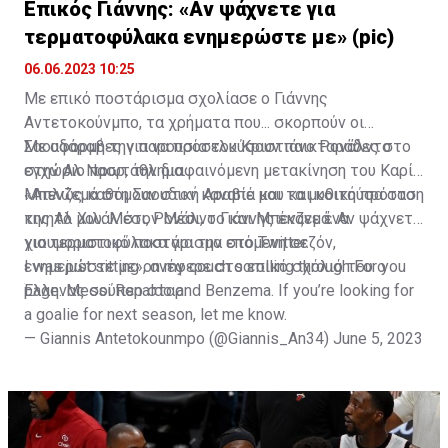
Επικός Γιάννης: «Αν ψάχνετε για
τερματοφύλακα ενημερώστε με» (pic)
06.06.2023 10:25
Με επικό ποστάρισμα σχολίασε ο Γιάννης
Αντετοκούνμπο, τα χρήματα που... σκορπούν οι
Σαουδάραβες για να προσελκύσουν παικταράδες στο
Με αφορμή την παρουσία του Κριστιάνο Ρονάλντο
εγχώριο πρωτάθλημα.
στην Αλ Νασρ, την διαφαινόμενη μετακίνηση του Καρίμ
Μπενζεμά στη Σαουδική Αραβία και τα μυθική πρόταση
«Απλώς καθόμουν στον καναπέ μου και κοιτούσα στο
της Αλ Χιλάλ στον Μέσι, ο Γιάννης έκανε ένα
κινητό μου. Μέσι, Ρονάλντο και Μπενζεμά. Αν ψάχνετε
χιουμοριστικό ποστάρισμα στο Twitter.
για τερματοφύλακα για την επόμενη σεζόν,
ενημερώστε με», ανέφερε στο επικό σχόλιό του ο
I was just sitting on my couch scrolling through For you
Έλληνας σούπερ σταρ.
page. Messi Ronaldo and Benzema. If you’re looking for
a goalie for next season, let me know.
— Giannis Antetokounmpo (@Giannis_An34)
June 5, 2023