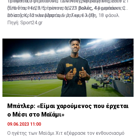
τρίποντα, 3 ριμπάουντ, 12 ασίστ), Μπρους Μπράουν 21
Τα ομαδικά στατιστικά των Ντένβερ Νάγκετς: 25/51
(5/6 δίποντα, 3/5 τρίποντα, 2/3 βολές, 4 ριμπάουντ, 2
δίποντα, 14/28 τρίποντα, 16/21 βολές, 44 ριμπάουντ,
ασίστ), Κρίστιαν Μπράουν 1, Γκριν 3 (1)
26 ασίστ, 12 κλεψίματα, 6 μπλοκ, 6 λάθη, 18 φάουλ.
Πηγή: Sport24.gr
Μπάτλερ: «Είμαι χαρούμενος που έρχεται
ο Μέσι στο Μαϊάμι»
09.06.2023 11:00
Ο ηγέτης των Μαϊάμι Χιτ εξέφρασε τον ενθουσιασμό