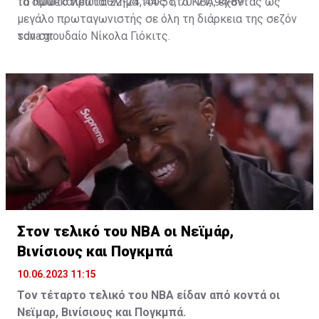
το πρώτο πρωτάθλημα τους στο NBA, έχοντας ως
Τα δωδεκάλεπτα: 22-24, 44-51, 70-71, 94-89
μεγάλο πρωταγωνιστής σε όλη τη διάρκεια της σεζόν
τον σπουδαίο Νίκολα Γιόκιτς.
sdna.gr
Στον τελικό του ΝΒΑ οι Νεϊμάρ,
Βινίσιους και Πογκμπά
10.06.2023 11:15
Τον τέταρτο τελικό του ΝΒΑ είδαν από κοντά οι
Νεϊμαρ, Βινίσιους και Πογκμπά.