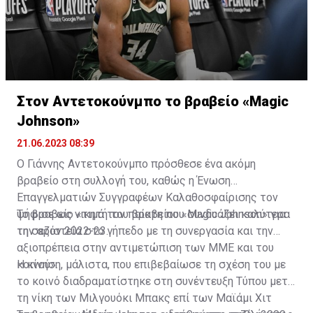
Στον Αντετοκούνμπο το βραβείο «Magic
Johnson»
21.06.2023 08:39
Ο Γιάννης Αντετοκούνμπο πρόσθεσε ένα ακόμη
βραβείο στη συλλογή του, καθώς η Ένωση
Επαγγελματιών Συγγραφέων Καλαθοσφαίρισης τον
ψήφισε ως νικητή του βραβείου «Magic Johnson» για
Το βραβείο «τιμά τον παίκτη που συνδυάζει καλύτερα
τη σεζόν 2022-23.
την αριστεία στο γήπεδο με τη συνεργασία και την
αξιοπρέπεια στην αντιμετώπιση των ΜΜΕ και του
κοινού».
Η κίνηση, μάλιστα, που επιβεβαίωσε τη σχέση του με
το κοινό διαδραματίστηκε στη συνέντευξη Τύπου μετά
τη νίκη των Μιλγουόκι Μπακς επί των Μαϊάμι Χιτ