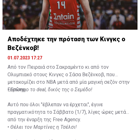
Αποδέχτηκε την πρόταση των Κινγκς ο
Βεζένκοβ!
01.07.2023 17:27
Από τον Πειραιά στο Σακραμέντο κι από τον
Ολυμπιακό στους Κινγκς ο Σάσα Βεζένκοβ, που
μετακομίζει στο NBA μετά από μία μαγική σεζόν στην
Ευρώπη.
•
Επίσημο το deal, δικός της ο Σεμέδο!
Αυτό που όλοι "έβλεπαν να έρχεται", έγινε
πραγματικότητα το Σάββατο (1/7), λίγες ώρες μετά
από την έναρξη της Free Agency.
•
Θέλει τον Μαρτίνες η Τσέλσι!