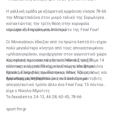
Η γαλλική ομάδα με εξαιρετική εμφάνιση νίκησε 78-66
την Μπαρτσελόνα στον μικρό τελικό της Ευρωλίγκας,
κατακτώντας την τρίτη θέση στην κορυφαία
ευρωπαϊκή διοργάνωση στο πρώτο της Final Four!
•
La Liga: Άνετη νίκη για Ατλέτικο
Οι Μονεγάσκοι έδειξαν από τα πρώτα λεπτά ότι είχαν
πολύ μεγαλύτερο κίνητρο από τους απογοητευμένους
«μπλαουγκράνα», κυριάρχησαν στον αγωνιστικό χώρο
και τελικά έφτασαν σε μία πολύ εύκολη νίκη. Το
Κορυφαίος των νικητών ήταν ο Ματιέ Στραζέλ με 14
απίστευτο της υπόθεσης, είναι πως η Μπαρτσελόνα
πόντους, ενώ από 10 είχαν οι Οκόμπο και Άλφα
έχασε με ακριβώς το ίδιο σκορ, όπως και στον
Ντιαλό. Ελάχιστα αγωνίστηκε ο Μάικ Τζέιμς, ίσως και
ημιτελικό με τη Ρεάλ!
λόγω της... κόντρας του με τον Σάσα Ομπράντοβιτς.
Από πλευράς Μπαρτσελόνα, που έκλεισε με
απογοητευτικό τρόπο άλλο ένα Final Four, 15 πόντους
είχε ο Νίκολα Μίροτιτς.
Τα δεκαλεπτα: 24-13, 44-28, 60-45, 78-66
sport-fm.gr