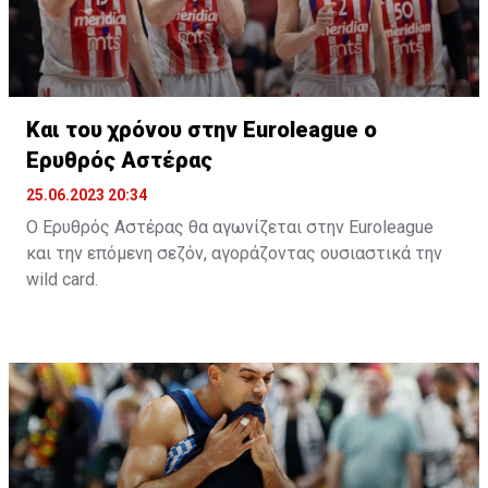
Και του χρόνου στην Euroleague ο
Ερυθρός Αστέρας
25.06.2023 20:34
Ο Ερυθρός Αστέρας θα αγωνίζεται στην Euroleague
και την επόμενη σεζόν, αγοράζοντας ουσιαστικά την
wild card.
Όπως αναφέρει το «telegraf.rs», η σερβική ομάδα
κατέβαλε το ποσό των 500.000 ευρώ και εξασφάλισε
την συμμετοχή της και την νέα σεζόν στην Euroleague.
Η παρουσία της Παρτιζάν, ως κατόχου της Αδριατικής
Λίγκας ήταν δεδομένη, με τον Ερυθρό Αστέρα,
σύμφωνα με το δημοσίευμα, να πληρώνει στη
διοργάνωση 500.000 ευρώ και να εξασφαλίζει την