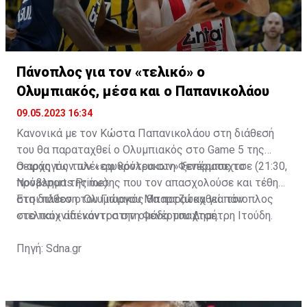
Πάνοπλος για τον «τελικό» ο
Ολυμπιακός, μέσα και ο Παπανικολάου
09.05.2023 16:34
Κανονικά με τον Κώστα Παπανικολάου στη διάθεσή
του θα παραταχθεί ο Ολυμπιακός στο Game 5 της
σειράς των πλέι οφ κόντρα στη Φενέρμπαχτσε (21:30,
Ο αρχηγός των «ερυθρόλευκων» ξεπέρασε το
Novasports Prime).
πρόβλημα της ίωσης που τον απασχολούσε και τέθηκε
Αποτελέσματα και πρόγραμμα της σειράς
στη διάθεση του Γιώργου Μπαρτζώκα για τον
Έτσι πλέον ο Ολυμπιακός θα παραταχθεί πάνοπλος
Game 1
: Ολυμπιακός - Φενέρμπαχτσε
79-68
«τελικό» απέναντι στην ομάδα του Δημήτρη Ιτούδη.
στο παιχνίδι κόντρα στη Φενέρμπαχτσε.
Game 2
: Ολυμπιακός - Φενέρμπαχτσε
78-82
Game 3
: Φενέρμπαχτσε - Ολυμπιακός
71-72
Πηγή: Sdna.gr
Game 4
: Φενέρμπαχτσε - Ολυμπιακός
73-69
Game 5
: Ολυμπιακός - Φενέρμπαχτσε
84-72