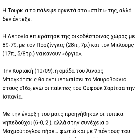
Η Τουρκία το πάλεψε αρκετά στο «σπίτι» της, αλλά
δεν άντεξε.
Η Λετονία επικράτησε της οικοδέσποινας χώρας με
89-79, με τον Πορζίνγκις (28π., 7ρ.) και τον Μπλουμς
(17π., 5/8τρ.) να κάνουν «όργια».
Την Κυριακή (10/09), η ομάδα του Άιναρς
Μπαγκάτσκις θα αντιμετωπίσει το Μαυροβούνιο
στους «16», ενώ οι παίκτες του Ουφούκ Σαρίτσα την
Ισπανία.
Με την έναρξη του ματς προηγήθηκαν οι τυπικά
γηπεδούχοι (6-0, 2'), αλλά στην συνέχεια ο
Μαχμούτογλου πήρε... φωτιά και με 7 πόντους του