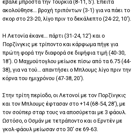
έβαλε μπροστά την Τουρκία (8-11, 5'). Έπειτα
ακολούθησε... βροχή τριπόντων (3-1) για να πάει το
σκορ στο 23-20, λίγο πριν το δεκάλεπτο (24-22, 10').
Η Λετονία έκανε... πάρτι (31-24, 12') και ο
Πορζίνγκις με τρίποντο και κάρφωμα πήγε για
πρώτη φορά την διαφορά σε διψήφια τιμή (40-30,
18'). Ο Μαχμούτογλου μείωσε πίσω από τα 6.75 (44-
38), για να τού... απαντήσει ο Μπλουμς λίγο πριν την
κόρνα του ημιχρόνου (47-38, 20').
Στην τρίτη περίοδο, οι Λετονοί με τον Πορζίνγκις
και τον Μπλουμς έφτασαν στο +14 (68-54, 28'), με
τον σούπερ σταρ τους να αποσύρεται με 3 φάουλ.
Ωστόσο, ο Οσμάν με τετράποντο και ο Ερντέν με
γκολ-φάουλ μείωσαν στο 30' σε 69-63.