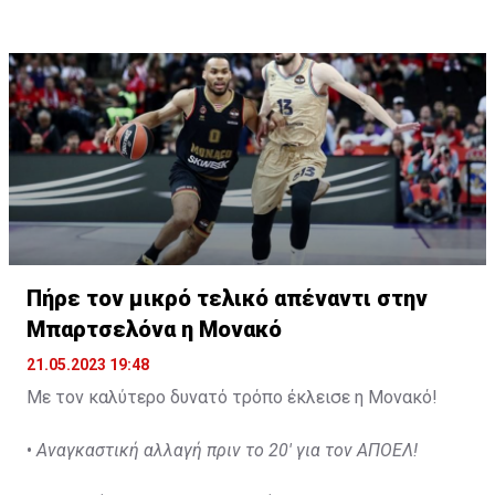
συμπαίκτες. Θυσιάσατε τους εαυτούς σας για την ομάδα
αξίζει.
και αυτό είναι κάτι για το οποίο όλος ο οργανισμός του
Ολυμπιακού είναι ευγνώμων.
Πήρε τον μικρό τελικό απέναντι στην
Μπαρτσελόνα η Μονακό
21.05.2023 19:48
Με τον καλύτερο δυνατό τρόπο έκλεισε η Μονακό!
•
Αναγκαστική αλλαγή πριν το 20' για τον ΑΠΟΕΛ!