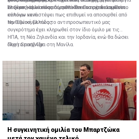
να ξέρει και εκείνος πως θα κάνει το σχεδιασμό του.
Σλούκας, αλλά πόσο δύσκολο θα είναι να καλυφθεί το
στην εν λόγω απόφαση, αυτό δεν θα πρέπει να κάνει
εν λόγω κενό.
κάποιον να πιστέψει πως επιθυμεί να αποσυρθεί από
την Εθνική Ελλάδας.
Να θυμίσουμε πως το αντιπροσωπευτικό μας
συγκρότημα έχει κληρωθεί στον ίδιο όμιλο με τις
ΗΠΑ, τη Νέα Ζηλανδία και την Ιορδανία, ενώ θα δώσει
όλα τα παιχνίδια στη Μανίλα.
Πηγή: Sport24.gr
Η συγκινητική ομιλία του Μπαρτζώκα
μετά τον χαμένο τελικό