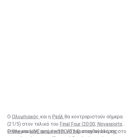
Ο
Ολυμπιακός
και η
Ρεάλ
θα κοντραριστούν σήμερα
(21/5) στον τελικό του
Final Four
(
20:00, Novasports
Prime
Ο Ολυμπιακός αναμένεται να παραταχθεί πλήρης στο
και
LIVE από το SPORT24
), στον αγώνα της