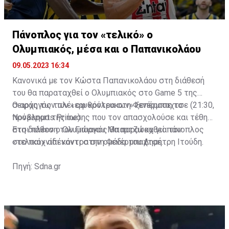
Πάνοπλος για τον «τελικό» ο
Ολυμπιακός, μέσα και ο Παπανικολάου
09.05.2023 16:34
Κανονικά με τον Κώστα Παπανικολάου στη διάθεσή
του θα παραταχθεί ο Ολυμπιακός στο Game 5 της
σειράς των πλέι οφ κόντρα στη Φενέρμπαχτσε (21:30,
Ο αρχηγός των «ερυθρόλευκων» ξεπέρασε το
Novasports Prime).
πρόβλημα της ίωσης που τον απασχολούσε και τέθηκε
Αποτελέσματα και πρόγραμμα της σειράς
στη διάθεση του Γιώργου Μπαρτζώκα για τον
Έτσι πλέον ο Ολυμπιακός θα παραταχθεί πάνοπλος
Game 1
: Ολυμπιακός - Φενέρμπαχτσε
79-68
«τελικό» απέναντι στην ομάδα του Δημήτρη Ιτούδη.
στο παιχνίδι κόντρα στη Φενέρμπαχτσε.
Game 2
: Ολυμπιακός - Φενέρμπαχτσε
78-82
Game 3
: Φενέρμπαχτσε - Ολυμπιακός
71-72
Πηγή: Sdna.gr
Game 4
: Φενέρμπαχτσε - Ολυμπιακός
73-69
Game 5
: Ολυμπιακός - Φενέρμπαχτσε
84-72
Ο MVP