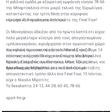
Η γαλλική ομάδα με εξαιρετική εμφάνιση νίκησε 78-66
την Μπαρτσελόνα στον μικρό τελικό της Ευρωλίγκας,
κατακτώντας την τρίτη θέση στην κορυφαία
ευρωπαϊκή διοργάνωση στο πρώτο της Final Four!
•
La Liga: Άνετη νίκη για Ατλέτικο
Οι Μονεγάσκοι έδειξαν από τα πρώτα λεπτά ότι είχαν
πολύ μεγαλύτερο κίνητρο από τους απογοητευμένους
«μπλαουγκράνα», κυριάρχησαν στον αγωνιστικό χώρο
και τελικά έφτασαν σε μία πολύ εύκολη νίκη. Το
Κορυφαίος των νικητών ήταν ο Ματιέ Στραζέλ με 14
απίστευτο της υπόθεσης, είναι πως η Μπαρτσελόνα
πόντους, ενώ από 10 είχαν οι Οκόμπο και Άλφα
έχασε με ακριβώς το ίδιο σκορ, όπως και στον
Ντιαλό. Ελάχιστα αγωνίστηκε ο Μάικ Τζέιμς, ίσως και
ημιτελικό με τη Ρεάλ!
λόγω της... κόντρας του με τον Σάσα Ομπράντοβιτς.
Από πλευράς Μπαρτσελόνα, που έκλεισε με
απογοητευτικό τρόπο άλλο ένα Final Four, 15 πόντους
είχε ο Νίκολα Μίροτιτς.
Τα δεκαλεπτα: 24-13, 44-28, 60-45, 78-66
sport-fm.gr