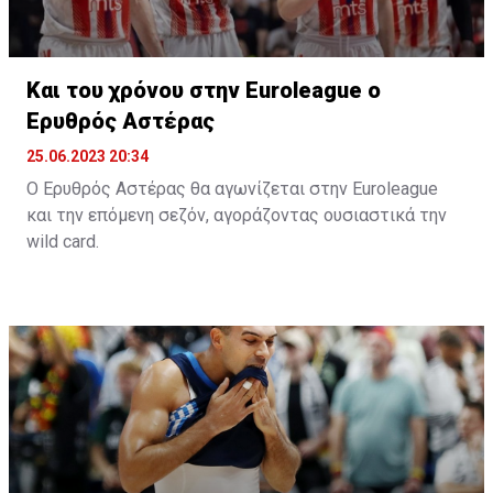
Και του χρόνου στην Euroleague ο
Ερυθρός Αστέρας
25.06.2023 20:34
Ο Ερυθρός Αστέρας θα αγωνίζεται στην Euroleague
και την επόμενη σεζόν, αγοράζοντας ουσιαστικά την
wild card.
Όπως αναφέρει το «telegraf.rs», η σερβική ομάδα
κατέβαλε το ποσό των 500.000 ευρώ και εξασφάλισε
την συμμετοχή της και την νέα σεζόν στην Euroleague.
Η παρουσία της Παρτιζάν, ως κατόχου της Αδριατικής
Λίγκας ήταν δεδομένη, με τον Ερυθρό Αστέρα,
σύμφωνα με το δημοσίευμα, να πληρώνει στη
διοργάνωση 500.000 ευρώ και να εξασφαλίζει την
συμμετοχή της και την επόμενη περίοδο.
Το μόνο που μένει είναι να ανακοινωθεί και επίσημα,