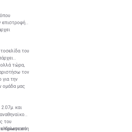
 όπου
ν επιστροφή
άρχει
στοσελίδα του
πάρχει
πολλά τώρα,
χαριστήσω τον
 για την
ν ομάδα μας
2.07μ. και
Παναθηναϊκού,
ς του
λοκλήρωσε στη
το Κολεγιακό