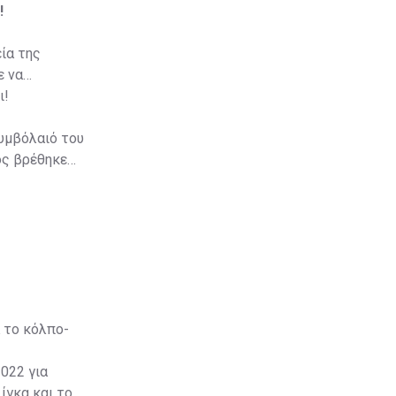
!
ία της
ε να
ι!
υμβόλαιό του
ός βρέθηκε
λύ ώρα για
του οποίου ο
 το κόλπο-
022 για
ίγκα και το