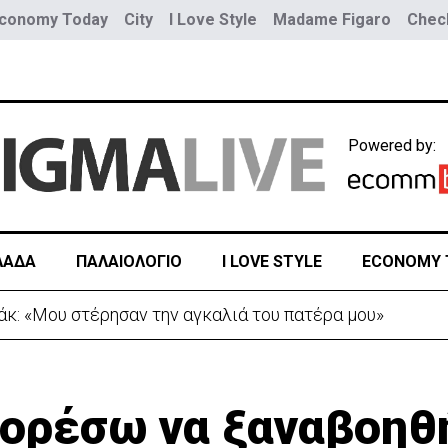
conomy Today
City
I Love Style
Madame Figaro
Check
Powered by:
ΛΑΔΑ
ΠΑΛΑΙΟΛΟΓΙΟ
I LOVE STYLE
ECONOMY 
Τουρκία προς Ουκρανία -Κίνηση με μήνυμα προς Μόσχα
μπορέσω να ξαναβοη