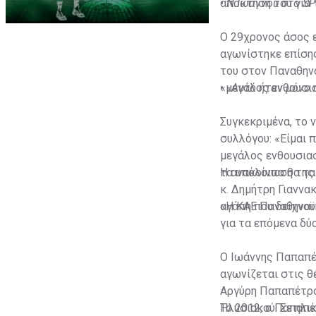
απόκτησή του για 
•
Ν.Ιωάννου στο SP
Ο 29χρονος άσος ε
αγωνίστηκε επίσης
του στον Παναθην
«μεγάλος ενθουσια
•
«Αυτό ήταν μόνο 
Συγκεκριμένα, το
συλλόγου: «Είμαι 
μεγάλος ενθουσιασ
τα υπόλοιπα θα τα
Η ανακοίνωση της 
κ. Δημήτρη Γιαννα
αγάπη που δείχνο
«Η ΚΑΕ Παναθηναϊ
για τα επόμενα δύο
Ο Ιωάννης Παπαπέτ
αγωνίζεται στις θ
Αργύρη Παπαπέτρου
Ηλυσιακού. Σε ηλι
Το 2012, ο Παπαπέ