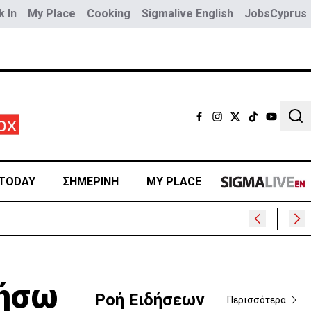
 In
My Place
Cooking
Sigmalive English
JobsCyprus
Sear
TODAY
ΣΗΜΕΡΙΝΗ
MY PLACE
;
θήσω
Ροή Ειδήσεων
Περισσότερα