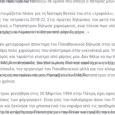
την προσεχή διετία.
ORTIME: «Θέλω να παίξω σε ομάδα που έπαιξε ο πατέρας μου»
τοιμάζεται πλέον για τη δεύτερη θητεία του στο «τριφύλλι»,
 την τετραετία 2018-22. Στις πρώτες δηλώσεις του μετά τη
αϊκό, ο Παπαπέτρου δήλωσε χαρούμενος, ενώ τόνισε πως υπ
σμός και τεράστιο κίνητρο από μέρους μου».
η αρχή, πολύ μικρό το Κοινοτικό στην Σωτήρα...»
 νέο μεταγραφικό απόκτημα του Παναθηναϊκού δήλωσε στην ι
πάρα πολύ χαρούμενος που επέστρεψα στην οικογένειά μου. Υ
μός και τεράστιο κίνητρο από μέρους μου. Δεν θέλω να πω 
 πούμε στο γήπεδο. Θα ήθελα μέσα από την καρδιά μου να ευ
ΚΑΕ Παναθηναϊκός για τον Ιωάννη Παπαπέτρου έχει ως εξής:
κόπουλο, τον οργανισμό του Παναθηναϊκού αλλά και τον κόσμο
υν προς το πρόσωπό μου. Ραντεβού στο ΟΑΚΑ».
κός ανακοινώνει την επιστροφή του Ιωάννη Παπαπέτρου στη
 χρόνια.
ρου γεννήθηκε στις 30 Μαρτίου 1994 στην Πάτρα, έχει ύψος 
έσεις των φόργουορντ. Είναι γιος του παλαίμαχου άσου του 
 και ξεκίνησε την μπασκετική του καριέρα από τις ακαδημίε
κία 16 ετών πραγματοποίησε το υπερατλαντικό ταξίδι και ο
τρου εισήχθη στο Πανεπιστήμιο του Texas και αγωνίστηκε σ