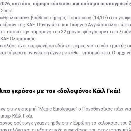
 2026, ωστόσο, σήμερα «έπεσαν» και επίσημα οι υπογραφές
 Σουκ!
ρυθρόλευκων» βρέθηκε σήμερα, Παρασκευή (14/07) στα γραφε
ροέδρων της ΚΑΕ, Παναγιώτη και Γιώργου Αγγελόπουλου, ώστ
αι τυπικά την παραμονή του 32χρονου φόργουορντ στο λιμάν
 ΚΑΕ Ολυμπιακός:
ολάου έχει συμφωνήσει εδώ και μέρες για το νέο τριετές σ
και σήμερα η ανανέωση έγινε με κάθε… επισημότητα. Ο αρχηγ
προέδρων του Ολυμπιακού, κυρίων Αγγελόπουλων, μίλησαν πο
δας και υπέγραψαν το νέο του συμβόλαιο, στην ολοκλήρωση 
υμπληρώσει 15 χρόνια με τον έφηβο στο στήθος».
λπο γκρόσο» με τον «δολοφόνο» Κάιλ Γκάι!
 στην εκπομπή "Magic Euroleague" ο Παναθηναϊκός πάει για
μπερ Κάιλ Γκάι.
ρονος σούτινγκ γκαρντ ήρθε στην Ευρώπη το καλοκαίρι του 2
ανταλόνα και οι εξαιρετικές εμφανίσεις του στην ισπανική λ