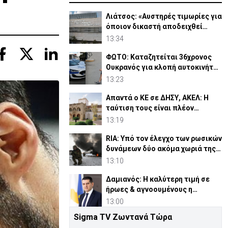
Λιάτσος: «Αυστηρές τιμωρίες για
όποιον δικαστή αποδειχθεί
ένοχος»
13:34
ΦΩΤΟ: Καταζητείται 36χρονος
Ουκρανός για κλοπή αυτοκινήτου
στη Λεμεσό
13:23
Απαντά ο ΚΕ σε ΔΗΣΥ, ΑΚΕΛ: Η
ταύτιση τους είναι πλέον
καθημερινή διαπίστωση
13:19
RIA: Υπό τον έλεγχο των ρωσικών
δυνάμεων δύο ακόμα χωριά της
Αν. Ουκρανίας
13:10
Δαμιανός: Η καλύτερη τιμή σε
ήρωες & αγνοουμένους η
προσπάθεια για ελευθερία
13:00
Sigma TV Ζωντανά Τώρα
Αυστραλία: Παρ' ολίγον