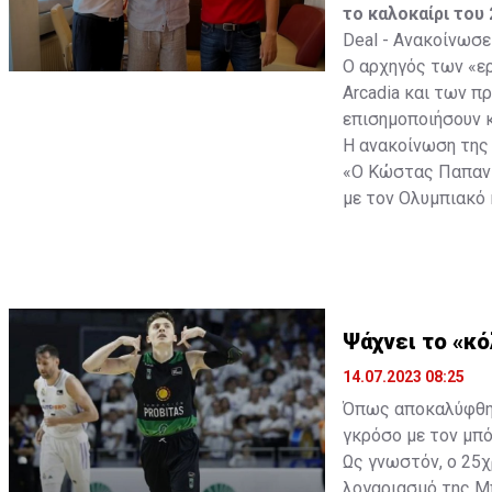
το καλοκαίρι του
Deal - Ανακοίνωσε
Ο αρχηγός των «ε
Arcadia και των π
επισημοποιήσουν κ
Η ανακοίνωση της
«Ο Κώστας Παπανικ
με τον Ολυμπιακό 
στα γραφεία των 
τα θέματα της ομά
αρχηγός θα έχει σ
Ψάχνει το «κό
14.07.2023 08:25
Όπως αποκαλύφθηκε
γκρόσο με τον μπό
Ως γνωστόν, ο 25χ
λογαριασμό της Μπ