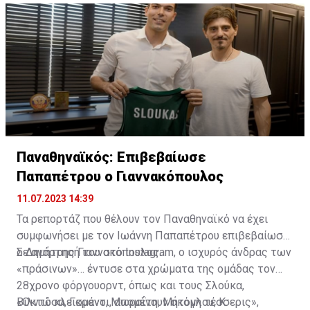
Παναθηναϊκός: Επιβεβαίωσε
Παπαπέτρου ο Γιαννακόπουλος
11.07.2023 14:39
Τα ρεπορτάζ που θέλουν τον Παναθηναϊκό να έχει
συμφωνήσει με τον Ιωάννη Παπαπέτρου επιβεβαίωσε
ο Δημήτρης Γιαννακόπουλος.
Σε ανάρτησή του στο Instagram, ο ισχυρός άνδρας των
«πράσινων»… έντυσε στα χρώματα της ομάδας τον
28χρονο φόργουορντ, όπως και τους Σλούκα,
Βιλντόσα, Γκραντ, Μωραΐτη, Μήτογλου, Κ.
«Οκτώ κλεισμένοι, απομένουν ακόμη τέσσερις»,