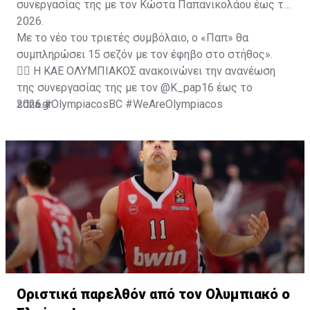
συνεργασίας της με τον Κώστα Παπανικολάου έως το
2026.
Με το νέο του τριετές συμβόλαιο, ο «Παπ» θα
συμπληρώσει 15 σεζόν με τον έφηβο στο στήθος».
✍🏽 Η ΚΑΕ ΟΛΥΜΠΙΑΚΟΣ ανακοινώνει την ανανέωση
της συνεργασίας της με τον
@K_pap16
έως το
2026.
sdna.gr
#OlympiacosBC
#WeAreOlympiacos
#TogetherWeFight
https://t.co/U4gLUGz7NQ
— OLYMPIACOS BC (@Olympiacos_BC)
July 6, 2023
Οριστικά παρελθόν από τον Ολυμπιακό ο