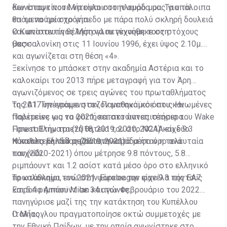
δεν έπαψε ποτέ να είναι στο πλευρό μου. Τα υπόλοιπα
Κωνσταντίνου Μήτογλου στην ομάδα μας για τα
θα τα πούμε στο γήπεδο με πάρα πολύ σκληρή δουλειά
επόμενα τρία χρόνια.
και απίστευτη θέληση να πετύχουμε τους στόχους
Ο Κωνσταντίνος Μήτογλου γεννήθηκε στη
μας».
Θεσσαλονίκη στις 11 Ιουνίου 1996, έχει ύψος 2.10μ.
και αγωνίζεται στη θέση «4».
Ξεκίνησε το μπάσκετ στην ακαδημία Αστέρια και το
καλοκαίρι του 2013 πήρε μεταγραφή για τον Άρη
αγωνιζόμενος σε τρεις αγώνες του πρωταθλήματος
της Α1. Την επόμενη σεζόν μετακόμισε στις Ηνωμένες
Το 2017 υπέγραψε στον Παναθηναϊκό όπου και
Πολιτείες για να φοιτήσει στο πανεπιστήμιο του Wake
παρέμεινε ως το 2021, κατακτώντας τέσσερα
Forest. Στην τριετή θητεία του στο NCAA είχε 9.3
Πρωταθλήματα (2018, 2019, 2020, 2021) και δύο
πόντους και 5.4 ριμπάουντ κατά μέσο όρο ανά
Κύπελλα Ελλάδας (2019, 2021).
Η καλύτερή του σεζόν στην ομάδα ήταν η τελευταία
παιχνίδι.
του (2020-2021) όπου μέτρησε 9.8 πόντους, 5.8
ριμπάουντ και 1.2 ασίστ κατά μέσο όρο στο ελληνικό
πρωτάθλημα, ενώ στην Euroleague είχε 9.3 πόντους
Το καλοκαίρι του 2021 φόρεσε την φανέλα της EA7
και 5.4 ριμπάουντ σε 34 αγώνες.
Emporio Armani Milan και τον Φεβρουάριο του 2022
πανηγύρισε μαζί της την κατάκτηση του Κυπέλλου
Ιταλίας.
Ο Μήτογλου πραγματοποίησε οκτώ συμμετοχές με
την Εθνική Παίδων, με την οποία αγωνίστηκε στο