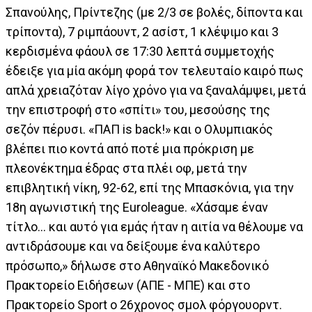
Σπανούλης, Πρίντεζης (με 2/3 σε βολές, δίποντα και
τρίποντα), 7 ριμπάουντ, 2 ασίστ, 1 κλέψιμο και 3
κερδισμένα φάουλ σε 17:30 λεπτά συμμετοχής
έδειξε για μία ακόμη φορά τον τελευταίο καιρό πως
απλά χρειαζόταν λίγο χρόνο για να ξαναλάμψει, μετά
την επιστροφή στο «σπίτι» του, μεσούσης της
σεζόν πέρυσι. «ΠΑΠ is back!» και ο Ολυμπιακός
βλέπει πιο κοντά από ποτέ μια πρόκριση με
πλεονέκτημα έδρας στα πλέι οφ, μετά την
επιβλητική νίκη, 92-62, επί της Μπασκόνια, για την
18η αγωνιστική της Euroleague. «Χάσαμε έναν
τίτλο... και αυτό για εμάς ήταν η αιτία να θέλουμε να
αντιδράσουμε και να δείξουμε ένα καλύτερο
πρόσωπο,» δήλωσε στο Αθηναϊκό Μακεδονικό
Πρακτορείο Ειδήσεων (ΑΠΕ - ΜΠΕ) και στο
Πρακτορείο Sport o 26χρονος σμολ φόργουορντ.