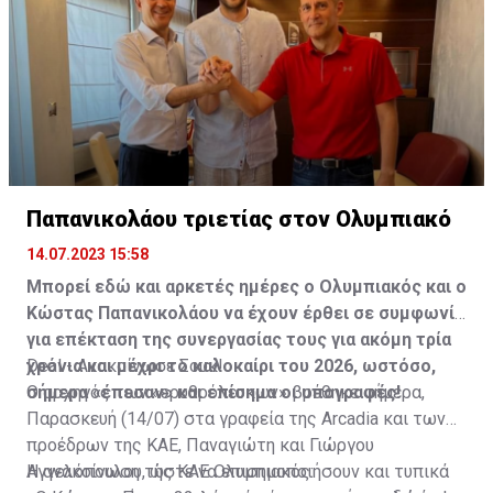
Παπανικολάου τριετίας στον Ολυμπιακό
14.07.2023 15:58
Μπορεί εδώ και αρκετές ημέρες ο Ολυμπιακός και ο
Κώστας Παπανικολάου να έχουν έρθει σε συμφωνία
για επέκταση της συνεργασίας τους για ακόμη τρία
χρόνια και μέχρι το καλοκαίρι του 2026, ωστόσο,
Deal - Ανακοίνωσε Σουκ!
σήμερα «έπεσαν» και επίσημα οι υπογραφές!
Ο αρχηγός των «ερυθρόλευκων» βρέθηκε σήμερα,
Παρασκευή (14/07) στα γραφεία της Arcadia και των
προέδρων της ΚΑΕ, Παναγιώτη και Γιώργου
Αγγελόπουλου, ώστε να επισημοποιήσουν και τυπικά
Η ανακοίνωση της ΚΑΕ Ολυμπιακός: