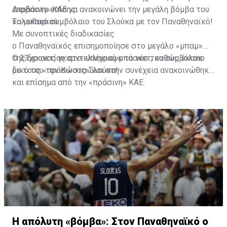
παίκτη με νοοτροπία νικητή".
«πράσινη» ΚΑΕ να ανακοινώνει την μεγάλη βόμβα του
Διαβάστε επίσης:
καλοκαιριού.
Tο μυθικό συμβόλαιο του Σλούκα με τον Παναθηναϊκό!
Με συνοπτικές διαδικασίες
ο Παναθηναϊκός επισημοποίησε στο μεγάλο «μπαμ»
της δεκαετίας στο ελληνικό μπάσκετ, καθώς έκανε
Ο 33χρονος γκαρντ υπέγραψε το νέο του συμβόλαιο
δικό του τον Κώστα Σλούκα!
με τους «πράσινους» και στην συνέχεια ανακοινώθηκε
και επίσημα από την «πράσινη» ΚΑΕ.
Η απόλυτη «βόμβα»: Στον Παναθηναϊκό ο