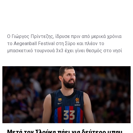
Ο Γιώργος Πρίντεζης, ίδρυσε πριν από μερικά χρόνια
το Aegeanball Festival στη Σύρο και πλέον το
μπασκετικό τουρνουά 3x3 έχει γίνει θεσμός στο νησί
με μεγάλα ονόματα του αθλητισμού και όχι μόνο να
δίνουν το "παρών".
Ο άλλοτε εμβληματικός αρχηγός του Ολυμπιακού,
μίλησε για το θέμα της ημέρας, την μετακίνηση του
Κώστα Σλούκα από τους "ερυθρόλευκους" στους
"πράσινους" τονίζοντας:
"
Ο κάθε άνθρωπος είναι
μεγάλος, παίρνει τις δικές του αποφάσεις. Δεν είμαστε
όλοι ίδιοι. Τα δάχτυλα του χεριού δεν είναι όλα ίδια. Ο
καθένας αντιμετωπίζει τις καταστάσεις όπως πιστεύει
εκείνος καλύτερα για την οικογένεια του, για τον
εγωισμό του. Για αυτά που πιστεύει ότι μπορεί να κάνει.
Μετά τον Σλούκα πάει για δεύτερο μπαμ