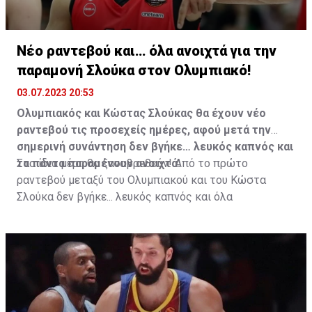
Νέο ραντεβού και… όλα ανοιχτά για την
παραμονή Σλούκα στον Ολυμπιακό!
03.07.2023 20:53
Ολυμπιακός και Κώστας Σλούκας θα έχουν νέο
ραντεβού τις προσεχείς ημέρες, αφού μετά την
σημερινή συνάντηση δεν βγήκε… λευκός καπνός και
τα πάντα παραμένουν ανοιχτά.
Στα ίδια μέρη θα ξαναβρεθούν! Από το πρώτο
ραντεβού μεταξύ του Ολυμπιακού και του Κώστα
Σλούκα δεν βγήκε... λευκός καπνός και όλα
παραμένουν ανοιχτά σχετικά με την παραμονή ή όχι
του Έλληνα γκαρντ στους Πειραιώτες! Κάπως έτσι, ο
Σλούκας θα βρεθεί εκ νέου τις προσεχείς ημέρες στα
γραφεία της Arcadia παρέα με τον εκπρόσωπό του
ώστε να υπάρξει νέος κύκλος συζητήσεων και
διαπραγματεύσεων με τους αδερφούς Αγγελόπουλους.