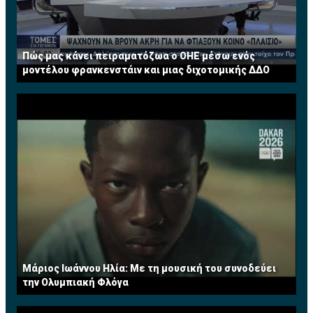
Πώς μας κάνει πειραματόζωα ο ΟΗΕ μέσω ενός
μοντέλου φρανκενστάιν και μιας διχοτομικής ΔΔΟ
Μάριος Ιωάννου Ηλία: Με τη μουσική του συνοδεύει
την Ολυμπιακή Φλόγα