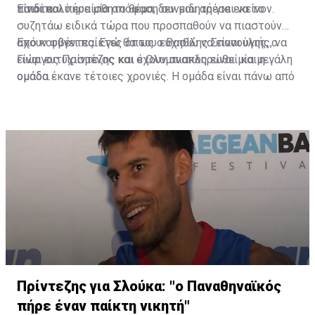
τίποτα.
παιδί και πήρε μία απόφαση συνειδητή για εκείνον.
Είναι πολύ ευαίσθητο θέμα, δεν μου αρέσει να το
συζητάω ειδικά τώρα που προσπαθούν να πιαστούν
από κουβέντες. Εγώ θα του ευχηθώ να είναι υγιής, να
Έχουν φύγει παίκτες όπως ο Βασίλης Σπανούλης, ο
είναι ευτυχισμένος και ο Ολυμπιακός είναι μία μεγάλη
Γιώργος Πρίντεζης και έχουν αναπληρωθεί και η
ομάδα.
ομάδα έκανε τέτοιες χρονιές. Η ομάδα είναι πάνω από
όλα και συνεχίζουμε».
Πρίντεζης για Σλούκα: "ο Παναθηναϊκός
πήρε έναν παίκτη νικητή"