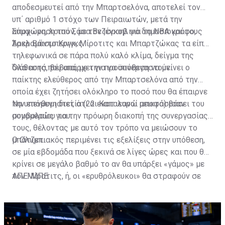
αποδεσμευτεί από την Μπαρτσελόνα, αποτελεί τον
υπ΄ αριθμό 1 στόχο των Πειραιωτών, μετά την
αποχώρηση του Σάσα Βεζένκοβ για το ΝΒΑ και τους
Σύμφωνα, λοιπόν, με τον Ισραηλινό δημοσιογράφο,
Σακραμέντο Κινγκς.
Άρελ Βάισμπεργκ, Μίροτιτς και Μπαρτζώκας τα είπαν
τηλεφωνικά σε πάρα πολύ καλό κλίμα, δείγμα της
διάθεσης που υπάρχει για να συνεργαστούν.
Όλα αυτά, βέβαια, με την προϋπόθεση να μείνει ο
παίκτης ελεύθερος από την Μπαρτσελόνα από την
οποία έχει ζητήσει ολόκληρο το ποσό που θα έπαιρνε
την επόμενη διετία (22 εκατ. ευρώ μεικτά) βάσει του
Να υπενθυμιστεί, ότι οι Καταλανοί αποφάσισαν
συμβολαίου του.
μονομερώς για την πρόωρη διακοπή της συνεργασίας
τους, θέλοντας με αυτό τον τρόπο να μειώσουν το
μπάτζετ.
Ο Ολυμπιακός περιμένει τις εξελίξεις στην υπόθεση,
σε μία εβδομάδα που ξεκινά σε λίγες ώρες και που θα
κρίνει σε μεγάλο βαθμό το αν θα υπάρξει «γάμος» με
τον Μίροτιτς, ή, οι «ερυθρόλευκοι» θα στραφούν σε
ΑΠΕ-ΜΠΕ
άλλες εναλλακτικές λύσεις που έχουν στα υπόψη
τους.