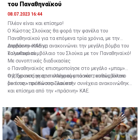
του Παναθηναϊκού
08.07.2023 16:44
Η κίνηση να πάρει ο Παναθηναϊκός τον Κώστα τον
Πλέον είναι και επίσημο!
βοηθάει πάρα πολύ και στο ελληνικό κορμό και
Ο Κώστας Σλούκας θα φορά την φανέλα του
αγωνιστικά και ουσιαστικά πως η ομάδα βάζει έναν
Παναθηναϊκού για τα επόμενα τρία χρόνια, με την
παίκτη με νοοτροπία νικητή".
«πράσινη» ΚΑΕ να ανακοινώνει την μεγάλη βόμβα του
Διαβάστε επίσης:
καλοκαιριού.
Tο μυθικό συμβόλαιο του Σλούκα με τον Παναθηναϊκό!
Με συνοπτικές διαδικασίες
ο Παναθηναϊκός επισημοποίησε στο μεγάλο «μπαμ»
της δεκαετίας στο ελληνικό μπάσκετ, καθώς έκανε
Ο 33χρονος γκαρντ υπέγραψε το νέο του συμβόλαιο
δικό του τον Κώστα Σλούκα!
με τους «πράσινους» και στην συνέχεια ανακοινώθηκε
και επίσημα από την «πράσινη» ΚΑΕ.