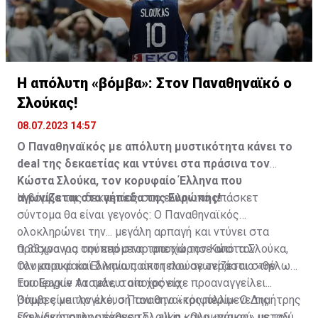
Η απόλυτη «βόμβα»: Στον Παναθηναϊκό ο
Σλούκας!
08.07.2023 14:57
Ο Παναθηναϊκός με απόλυτη μυστικότητα κάνει το
deal της δεκαετίας και ντύνει στα πράσινα τον
Κώστα Σλούκα, τον κορυφαίο Έλληνα που
αγωνίζεται στα γήπεδα της Ευρώπης!
Η βόμβα της δεκαετίας στο ελληνικό μπάσκετ
σύντομα θα είναι γεγονός: Ο Παναθηναϊκός
ολοκληρώνει την... μεγάλη αρπαγή και ντύνει στα
πράσινα για την επόμενη τριετία τον Κώστα Σλούκα,
Ο 33χρονος σούπερ σταρ αποχώρησε από τον
τον κορυφαίο Έλληνα παίκτη που αγωνίζεται στην
Ολυμπιακό και δικαίως αποτελούσε τεράστιο «θέλω»
Euroleague τα τελευταία χρόνια.
του Εργκίν Αταμάν, ο οποίος είχε προαναγγείλει...
βόμβες με την έλευσή του στο «τριφύλλι». Ο Δημήτρης
Όπως είναι λογικό, ο Παναθηναϊκός περίμενε τις
Γιαννακόπουλος έκανε το... all in και ο «γάμος» μεταξύ
εξελίξεις στην υπόθεση Σλούκα - Ολυμπιακού, με τον