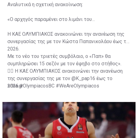
Αναλυτικά η σχετική ανακοίνωση:
«Ο αρχηγός παραμένει στο λιμάνι του…
Η ΚΑΕ ΟΛΥΜΠΙΑΚΟΣ ανακοινώνει την ανανέωση της
συνεργασίας της με τον Κώστα Παπανικολάου έως το
2026.
Με το νέο του τριετές συμβόλαιο, ο «Παπ» θα
συμπληρώσει 15 σεζόν με τον έφηβο στο στήθος».
✍🏽 Η ΚΑΕ ΟΛΥΜΠΙΑΚΟΣ ανακοινώνει την ανανέωση
της συνεργασίας της με τον
@K_pap16
έως το
2026.
sdna.gr
#OlympiacosBC
#WeAreOlympiacos
#TogetherWeFight
https://t.co/U4gLUGz7NQ
— OLYMPIACOS BC (@Olympiacos_BC)
July 6, 2023