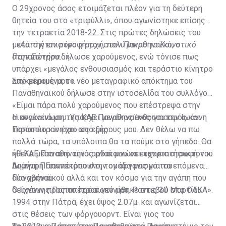
Ο 29χρονος άσος ετοιμάζεται πλέον για τη δεύτερη
θητεία του στο «τριφύλλι», όπου αγωνίστηκε επίσης
την τετραετία 2018-22. Στις πρώτες δηλώσεις του
μετά την επιστροφή του στον Παναθηναϊκό, ο
•
«Αυτό ήταν μόνο η αρχή, πολύ μικρό το Κοινοτικό
Παπαπέτρου δήλωσε χαρούμενος, ενώ τόνισε πως
στην Σωτήρα...»
υπάρχει «μεγάλος ενθουσιασμός και τεράστιο κίνητρο
από μέρους μου».
Συγκεκριμένα, το νέο μεταγραφικό απόκτημα του
Παναθηναϊκού δήλωσε στην ιστοσελίδα του συλλόγου:
«Είμαι πάρα πολύ χαρούμενος που επέστρεψα στην
οικογένειά μου. Υπάρχει μεγάλος ενθουσιασμός και
Η ανακοίνωση της ΚΑΕ Παναθηναϊκός για τον Ιωάννη
τεράστιο κίνητρο από μέρους μου. Δεν θέλω να πω
Παπαπέτρου έχει ως εξής:
πολλά τώρα, τα υπόλοιπα θα τα πούμε στο γήπεδο. Θα
ήθελα μέσα από την καρδιά μου να ευχαριστήσω τον κ.
«Η ΚΑΕ Παναθηναϊκός ανακοινώνει την επιστροφή του
Δημήτρη Γιαννακόπουλο, τον οργανισμό του
Ιωάννη Παπαπέτρου στην ομάδα μας για τα επόμενα
Παναθηναϊκού αλλά και τον κόσμο για την αγάπη που
δύο χρόνια.
δείχνουν προς το πρόσωπό μου. Ραντεβού στο ΟΑΚΑ».
Ο Ιωάννης Παπαπέτρου γεννήθηκε στις 30 Μαρτίου
1994 στην Πάτρα, έχει ύψος 2.07μ. και αγωνίζεται
στις θέσεις των φόργουορντ. Είναι γιος του