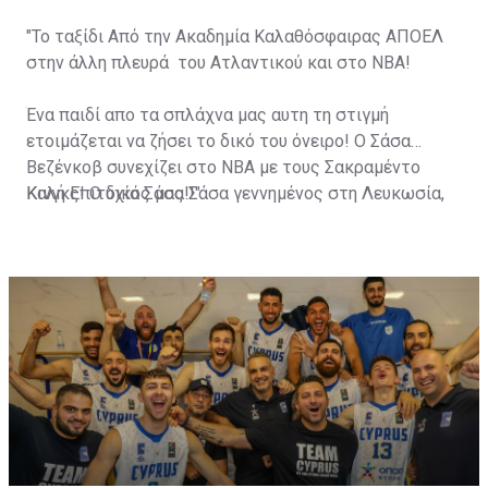
"Το ταξίδι Από την Ακαδημία Καλαθόσφαιρας ΑΠΟΕΛ
στην άλλη πλευρά του Ατλαντικού και στο NBA!
Ένα παιδί απο τα σπλάχνα μας αυτη τη στιγμή
ετοιμάζεται να ζήσει το δικό του όνειρο! Ο Σάσα
Βεζένκοβ συνεχίζει στο ΝΒΑ με τους Σακραμέντο
Κινγκς! Ο δικός μας Σάσα γεννημένος στη Λευκωσία,
Καλή Επιτυχία Σάσα!!".
γιος του τεράστιου Σάσο, έκανε τα πρώτα του βήματα
στις Ακαδημίες Καλαθόσφαιρας ΑΠΟΕΛ και από εκεί
πήρε μεταγραφή στον Άρη Θεσσαλονίκης!
Ακολούθησαν Μπαρτσελόνα, Ολυμπιακός (όντας
MVP της φετινής Euroleague!) και τώρα το ΝΒΑ και οι
Σακραμέντο Κινγκς!