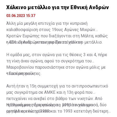
Χάλκινο μετάλλιο για την Εθνική Ανδρών
03.06.2023 15:37
Άλλη μία μεγάλη επιτυχία για την κυπριακή
καλαθοσφαίριση στους 19ους Αγώνες Μικρών
Κρατών Ευρώπης που διεξάγονται στη Μάλτα, καθώς
η Εθνική Ανδρών πανηγυρίζει το χάλκινο μετάλλιο.
•
ΑΕΛ: Ξεκινά... με τον πιο δυνατό παίκτη
Η ομάδα μας, στον αγώνα για τις θέσεις 3 και 4, πήρε
τη νίκη άνευ αγώνα, αφού το συγκρότημα του
Μαυροβουνίου παρουσιάστηκε στον αγώνα μόλις με
τέσσερις παίκτες.
•
Γιατί απορούν;
Αυτή ήταν η 15η συμμετοχή για το αντιπροσωπευτικό
μας συγκρότημα σε ΑΜΚΕ και η 13η φορά που
πετυχαίνει να ανεβεί στο βάθρο των νικητών. Από
προηγούμενες διοργανώσεις μετρά εννέα χρυσά, δύο
Η Εθνική μας πήρε επίσης το 1991 το χάλκινο
αργυρά και ένα χάλκινο.
μετάλλιο, ενώ το 1989 και το 1993 κατετάγη δεύτερη