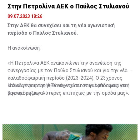
Στην Πετρολίνα ΑΕΚ ο Παύλος Στυλιανού
09.07.2023 18:26
Στην ΑΕΚ θα συνεχίσει και τη νέα αγωνιστική
περίοδο ο Παύλος Στυλιανού.
Η ανακοίνωση:
«Η Πετρολίνα ΑΕΚ ανακοινώνει την ανανέωση της
συνεργασίας με τον Παύλο Στυλιανού και για την νέα
καλαθοσφαιρική περίοδο (2023-2024). Ο 23χρονος
καλαθοσφαιριστής θα συνεχίσει στην ομάδα μας για
Η οικογένεια της ΑΕΚ εύχεται στον καλαθοσφαιριστή
3η σερί σεζόν.
μας ακόμη μεγαλύτερες επιτυχίες με την ομάδα μας».