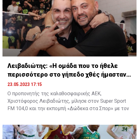
την καριέρα του στους νταμπλούχους Κύπρου, αφού
ήδη υπάρχει συμφωνία μεταξύ των δύο πλευρών και
απομένουν τα τυπικά της ανακοίνωσης.
Λειβαδιώτης: «Η ομάδα που το ήθελε
περισσότερο στο γήπεδο χθές ήμασταν
εμείς»
23.05.2023 17:15
Ο προπονητής της καλαθοσφαιρικής ΑΕΚ,
Χριστόφορος Λειβαδιώτης, μίλησε στον Super Sport
FM 104,0 και την εκπομπή «Δώδεκα στα Σπορ» με τον
Μάκη Νικολάου.
Αναλυτικά:
Για τη σειρά των τελικών και το πρωτάθλημα:
«Έχουν
γίνει φανταστικοί τελικοί. Roller coaster και για τις δύο