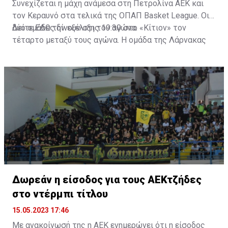
Συνεχίζεται η μάχη ανάμεσα στη Πετρολίνα ΑΕΚ και
τον Κεραυνό στα τελικά της ΟΠΑΠ Basket League. Οι
δύο ομάδες δίνουν στις 19:30 στο «Κίτιον» τον
Δείτε
ΕΔΩ
την εξέλιξη του αγώνα.
τέταρτο μεταξύ τους αγώνα. Η ομάδα της Λάρνακας
προηγείται με 2-1 στις νίκες και θέλει να τελειώσει τη
δουλειά, πανηγυρίζοντας τον τίτλο στην έδρα της. Από
την άλλη ο Κεραυνός θέλει νίκη για να μεταφέρει ξανά
τη σειρά στην έδρα του, όπου θα κλείσει οριστικά η
υπόθεση τίτλος.
Δωρεάν η είσοδος για τους ΑΕΚτζήδες
στο ντέρμπι τίτλου
15.05.2023 17:46
Με ανακοίνωσή της η ΑΕΚ ενημερώνει ότι η είσοδος