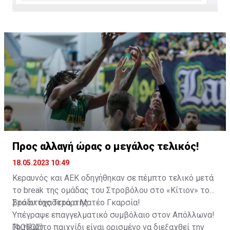
στην Ευρώπη, που είναι αρκετά σημαντικό για μένα,
τότε δεν υπάρχει κανένας λόγος να αποχωρήσω, εκτός
αν έρθει μία πολύ εξαιρετική πρόταση».
Προς αλλαγή ώρας ο μεγάλος τελικός!
18.05.2023 10:49
Κεραυνός και ΑΕΚ οδηγήθηκαν σε πέμπτο τελικό μετά
το break της ομάδας του Στροβόλου στο «Κίτιον» το
βράδυ της Τετάρτης.
Στο στόχαστρο ο Ματέο Γκαρσία!
Υπέγραψε επαγγελματικό συμβόλαιο στον Απόλλωνα!
(ΦΩΤΟΣ)
Το πέμπτο παιχνίδι είναι ορισμένο να διεξαχθεί την