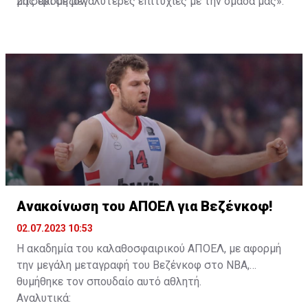
2η σερί σεζόν.
μας ακόμη μεγαλύτερες επιτυχίες με την ομάδα μας».
Ανακοίνωση του ΑΠΟΕΛ για Βεζένκοφ!
02.07.2023 10:53
Η ακαδημία του καλαθοσφαιρικού ΑΠΟΕΛ, με αφορμή
την μεγάλη μεταγραφή του Βεζένκοφ στο NBA,
θυμήθηκε τον σπουδαίο αυτό αθλητή.
Αναλυτικά: