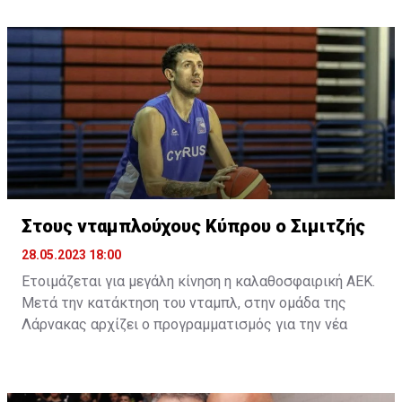
και πήρε το αργυρό. Τις υπόλοιπες εννέα
διοργανώσεις πανηγύρισε το Χρυσό (1985, 1995, 1997,
2001, 2003, 2005, 2009, 2013, 2017). Οι μοναδικές
φορές που δεν πήρε μετάλλιο ήταν το 1987 και το
2019.
Στους νταμπλούχους Κύπρου ο Σιμιτζής
28.05.2023 18:00
Ετοιμάζεται για μεγάλη κίνηση η καλαθοσφαιρική ΑΕΚ.
Μετά την κατάκτηση του νταμπλ, στην ομάδα της
Λάρνακας αρχίζει ο προγραμματισμός για την νέα
σεζόν, με την πρώτη μεταγραφή να είναι αυτή του
Κωνσταντίνου Σιμιτζή.
Ο πρώην καλαθοσφαιριστής του ΑΠΟΕΛ θα συνεχίσει