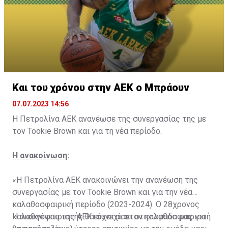
Και του χρόνου στην ΑΕΚ ο Μπράουν
07.07.2023 14:56
Η Πετρολίνα ΑΕΚ ανανέωσε της συνεργασίας της με
τον Tookie Brown και για τη νέα περίοδο.
Η ανακοίνωση:
«Η Πετρολίνα ΑΕΚ ανακοινώνει την ανανέωση της
συνεργασίας με τον Tookie Brown και για την νέα
καλαθοσφαιρική περίοδο (2023-2024). Ο 28χρονος
καλαθοσφαιριστής θα συνεχίσει στην ομάδα μας για
Η οικογένεια της ΑΕΚ εύχεται στον καλαθοσφαιριστή