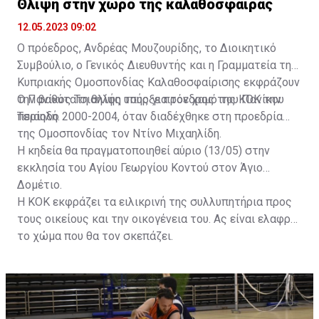
Θλίψη στην χώρο της καλαθόσφαιρας
12.05.2023 09:02
Ο πρόεδρος, Ανδρέας Μουζουρίδης, το Διοικητικό
Συμβούλιο, ο Γενικός Διευθυντής και η Γραμματεία της
Κυπριακής Ομοσπονδίας Καλαθοσφαίρισης εκφράζουν
την βαθύτατη θλίψη τους για τον χαμό του Πανίκου
Ο Πανίκος Τσιαηλής υπήρξε πρόεδρος της ΚΟΚ την
Τσιαηλή.
περίοδο 2000-2004, όταν διαδέχθηκε στη προεδρία
της Ομοσπονδίας τον Ντίνο Μιχαηλίδη.
Η κηδεία θα πραγματοποιηθεί αύριο (13/05) στην
εκκλησία του Αγίου Γεωργίου Κοντού στον Άγιο
Δομέτιο.
Η ΚΟΚ εκφράζει τα ειλικρινή της συλλυπητήρια προς
τους οικείους και την οικογένεια του. Ας είναι ελαφρύ
το χώμα που θα τον σκεπάζει.