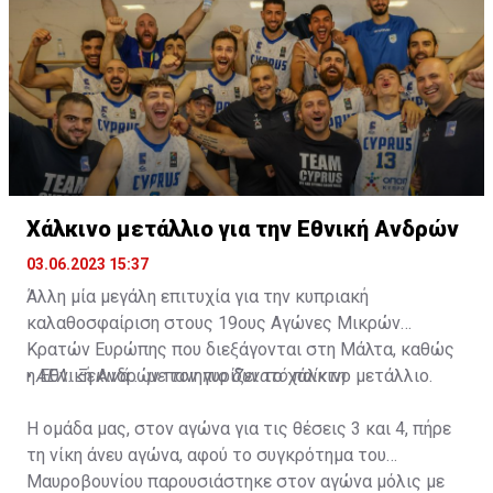
Ακολούθησαν Μπαρτσελόνα, Ολυμπιακός (όντας
MVP της φετινής Euroleague!) και τώρα το ΝΒΑ και οι
Σακραμέντο Κινγκς!
Χάλκινο μετάλλιο για την Εθνική Ανδρών
03.06.2023 15:37
Άλλη μία μεγάλη επιτυχία για την κυπριακή
καλαθοσφαίριση στους 19ους Αγώνες Μικρών
Κρατών Ευρώπης που διεξάγονται στη Μάλτα, καθώς
η Εθνική Ανδρών πανηγυρίζει το χάλκινο μετάλλιο.
•
ΑΕΛ: Ξεκινά... με τον πιο δυνατό παίκτη
Η ομάδα μας, στον αγώνα για τις θέσεις 3 και 4, πήρε
τη νίκη άνευ αγώνα, αφού το συγκρότημα του
Μαυροβουνίου παρουσιάστηκε στον αγώνα μόλις με