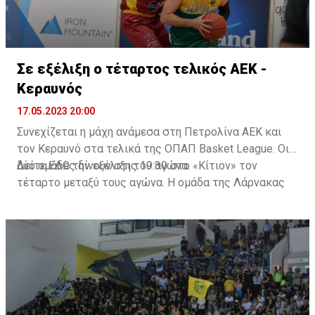
Σε εξέλιξη ο τέταρτος τελικός AEK -
Kεραυνός
17.05.2023 20:00
Συνεχίζεται η μάχη ανάμεσα στη Πετρολίνα ΑΕΚ και
τον Κεραυνό στα τελικά της ΟΠΑΠ Basket League. Οι
δύο ομάδες δίνουν στις 19:30 στο «Κίτιον» τον
Δείτε
ΕΔΩ
την εξέλιξη του αγώνα.
τέταρτο μεταξύ τους αγώνα. Η ομάδα της Λάρνακας
προηγείται με 2-1 στις νίκες και θέλει να τελειώσει τη
δουλειά, πανηγυρίζοντας τον τίτλο στην έδρα της. Από
την άλλη ο Κεραυνός θέλει νίκη για να μεταφέρει ξανά
τη σειρά στην έδρα του, όπου θα κλείσει οριστικά η
υπόθεση τίτλος.