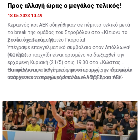
Προς αλλαγή ώρας ο μεγάλος τελικός!
18.05.2023 10:49
Κεραυνός και ΑΕΚ οδηγήθηκαν σε πέμπτο τελικό μετά
το break της ομάδας του Στροβόλου στο «Κίτιον» το
βράδυ της Τετάρτης.
Στο στόχαστρο ο Ματέο Γκαρσία!
Υπέγραψε επαγγελματικό συμβόλαιο στον Απόλλωνα!
(ΦΩΤΟΣ)
Το πέμπτο παιχνίδι είναι ορισμένο να διεξαχθεί την
ερχόμενη Κυριακή (21/5) στις 19:30 στο «Κώστας
Παπαέλληνας». Το γεγονός ωστόσο πως την ίδια μέρα
Θα πραγματοποιηθεί σύσκεψη στις αρχές με την οποία
υπάρχουν και οι αγώνες Απόλλων-ΑΠΟΕΛ και ΑΕΚ-
αναμένεται να προχωρήσουν σε αλλαγή ώρας του
Πάφος που αρχίζουν στις 19:00 και θα ήταν ιδανικό να
τελικού στον Στρόβολο και πιθανότερο είναι η ώρα
μην διαξαχθούν όλοι οι αγώνες παρόμοια ώρα για να
διεξαγωγής του να πάει νωρίτερα μέσα στην ημέρα.
υπάρξει και σωστή αστυνόμευση.
Μέσα στις επόμενες ώρες αναμένεται να προκύψουν
εξελίξεις.