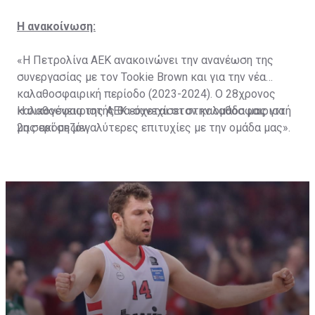
Η ανακοίνωση:
«Η Πετρολίνα ΑΕΚ ανακοινώνει την ανανέωση της
συνεργασίας με τον Tookie Brown και για την νέα
καλαθοσφαιρική περίοδο (2023-2024). Ο 28χρονος
καλαθοσφαιριστής θα συνεχίσει στην ομάδα μας για
Η οικογένεια της ΑΕΚ εύχεται στον καλαθοσφαιριστή
2η σερί σεζόν.
μας ακόμη μεγαλύτερες επιτυχίες με την ομάδα μας».