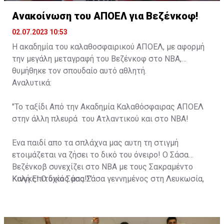
Ανακοίνωση του ΑΠΟΕΛ για Βεζένκοφ!
02.07.2023 10:53
Η ακαδημία του καλαθοσφαιρικού ΑΠΟΕΛ, με αφορμή
την μεγάλη μεταγραφή του Βεζένκοφ στο NBA,
θυμήθηκε τον σπουδαίο αυτό αθλητή.
Αναλυτικά:
"Το ταξίδι Από την Ακαδημία Καλαθόσφαιρας ΑΠΟΕΛ
στην άλλη πλευρά του Ατλαντικού και στο NBA!
Ένα παιδί απο τα σπλάχνα μας αυτη τη στιγμή
ετοιμάζεται να ζήσει το δικό του όνειρο! Ο Σάσα
Βεζένκοβ συνεχίζει στο ΝΒΑ με τους Σακραμέντο
Κινγκς! Ο δικός μας Σάσα γεννημένος στη Λευκωσία,
Καλή Επιτυχία Σάσα!!".
γιος του τεράστιου Σάσο, έκανε τα πρώτα του βήματα
στις Ακαδημίες Καλαθόσφαιρας ΑΠΟΕΛ και από εκεί
πήρε μεταγραφή στον Άρη Θεσσαλονίκης!