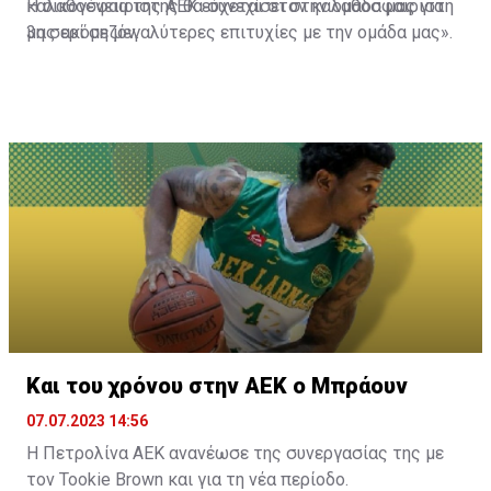
καλαθοσφαιριστής θα συνεχίσει στην ομάδα μας για
Η οικογένεια της ΑΕΚ εύχεται στον καλαθοσφαιριστή
3η σερί σεζόν.
μας ακόμη μεγαλύτερες επιτυχίες με την ομάδα μας».
Και του χρόνου στην ΑΕΚ ο Μπράουν
07.07.2023 14:56
Η Πετρολίνα ΑΕΚ ανανέωσε της συνεργασίας της με
τον Tookie Brown και για τη νέα περίοδο.