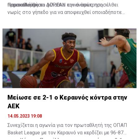
πρωταθλήτρια.
παρακολουθήσει ΔΩΡΕΑΝ την αναμέτρηση.
Παρακαλούμε το φίλαθλο κοινό όπως προσέλθει
νωρίς στο γήπεδο για να αποφευχθεί οποιαδήποτε
ταλαιπωρία στην είσοδο. Οι φίλαθλοι μας θα πάρουν
θεση στις τρεις κερκίδες του Κίτιον (κεντρική και δύο
πέταλα).»
Μείωσε σε 2-1 ο Κεραυνός κόντρα στην
ΑΕΚ
14.05.2023 19:08
Συνεχίζεται η αγωνία για τον πρωταθλητή της ΟΠΑΠ
Basket League με τον Κεραυνό να κερδίζει με 96-87