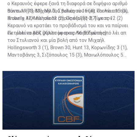
ο Κεραυνός έφερε ξανά τη διαφορά σε διψήφιο αριθμό
πόντων (93-83). Με δυο βολές του Hunt και λέι απ του
Burns 19 (1), Μιχαήλ 3, Στυλιανού 16 (4), Thomas 15 (3),
Brown η ΑΕΚ πλησίασε στους έξι (93-87) με τον
Krubally 17, Mishula 12 (2), Πασιαλής 2, Τίγκας 12 (2)
Κεραυνό να κρατάει το προβάδισμά του και να παίρνει
εν τέλει το ροζ φύλλο με σκορ 96-87 μετά από λέι απ
Πετρολίνα ΑΕΚ (Χριστόφορος Λειβαδιώτης)
του Στυλιανού και μία βολή από τον Μιχαήλ.
Hollingsworth 3 (1), Brown 30, Hunt 13, Κορωνίδης 3 (1),
Μαντοβάνης 3, Σιζόπουλος 15 (3), Μανωλόπουλος 5
(1), Παντελή 8, Gresham 7