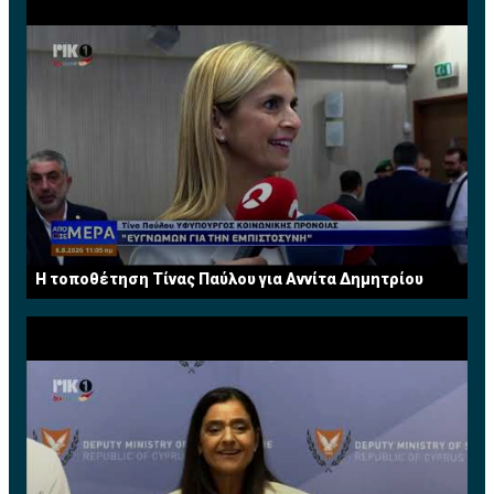
H τοποθέτηση Τίνας Παύλου για Αννίτα Δημητρίου