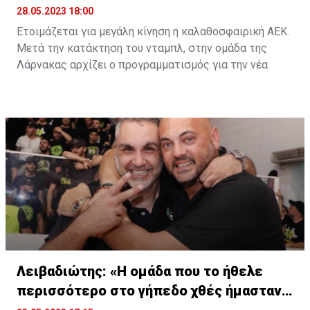
28.05.2023 18:00
Ετοιμάζεται για μεγάλη κίνηση η καλαθοσφαιρική ΑΕΚ.
Μετά την κατάκτηση του νταμπλ, στην ομάδα της
Λάρνακας αρχίζει ο προγραμματισμός για την νέα
σεζόν, με την πρώτη μεταγραφή να είναι αυτή του
Κωνσταντίνου Σιμιτζή.
Ο πρώην καλαθοσφαιριστής του ΑΠΟΕΛ θα συνεχίσει
την καριέρα του στους νταμπλούχους Κύπρου, αφού
ήδη υπάρχει συμφωνία μεταξύ των δύο πλευρών και
απομένουν τα τυπικά της ανακοίνωσης.
Λειβαδιώτης: «Η ομάδα που το ήθελε
περισσότερο στο γήπεδο χθές ήμασταν
εμείς»