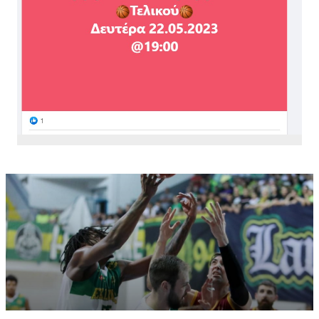
Αν θα συνεχίσει στην ΑΕΚ:
«Από τη στιγμή που
αναλαμβάνω μία δουλειά, μέχρι το τελευταίο
δευτερόλεπτο των υποχρεώσεων, δεν σκέφτομαι
τίποτα άλλο. Με την ΑΕΚ έχουμε συμφωνία για την
επόμενη χρονιά. Υπάρχει ένας όρος αν βρεθεί κάτι στο
εξωτερικό, αλλά νιώθω πολύ καλά στην ομάδα και από
τη στιγμή που η πρόθεση της διοίκησης είναι να
συνεχίσει να πρωταγωνιστεί και να κάνει κάτι καλό
στην Ευρώπη, που είναι αρκετά σημαντικό για μένα,
τότε δεν υπάρχει κανένας λόγος να αποχωρήσω, εκτός
αν έρθει μία πολύ εξαιρετική πρόταση».