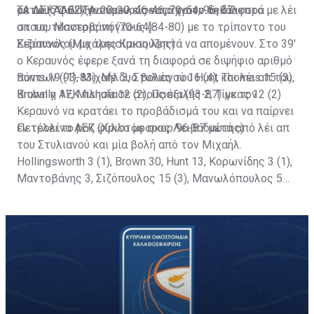
οκτώ (70-62) για να κλείσει το τρίτο δεκάλεπτο με λέι
με τους φιλοξενούμενους να ρίχνουν τη διαφορά
ΤΑ ΔΕΚΑΛΕΠΤΑ: 20-20, 46-46, 70-64, 96-87
απ του Μαντοβάνη (70-64).
στους τέσσερις πόντους (84-80) με το τρίποντο του
Σιζόπουλου με τρεισίμιση λεπτά να απομένουν. Στο 39'
Κεραυνός (Μιχάλης Κακιούζης)
ο Κεραυνός έφερε ξανά τη διαφορά σε διψήφιο αριθμό
πόντων (93-83). Με δυο βολές του Hunt και λέι απ του
Burns 19 (1), Μιχαήλ 3, Στυλιανού 16 (4), Thomas 15 (3),
Brown η ΑΕΚ πλησίασε στους έξι (93-87) με τον
Krubally 17, Mishula 12 (2), Πασιαλής 2, Τίγκας 12 (2)
Κεραυνό να κρατάει το προβάδισμά του και να παίρνει
εν τέλει το ροζ φύλλο με σκορ 96-87 μετά από λέι απ
Πετρολίνα ΑΕΚ (Χριστόφορος Λειβαδιώτης)
του Στυλιανού και μία βολή από τον Μιχαήλ.
Hollingsworth 3 (1), Brown 30, Hunt 13, Κορωνίδης 3 (1),
Μαντοβάνης 3, Σιζόπουλος 15 (3), Μανωλόπουλος 5
(1), Παντελή 8, Gresham 7