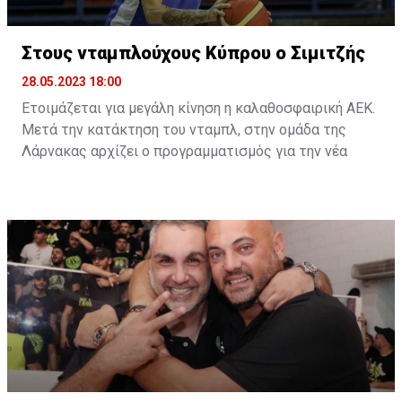
Στους νταμπλούχους Κύπρου ο Σιμιτζής
28.05.2023 18:00
Ετοιμάζεται για μεγάλη κίνηση η καλαθοσφαιρική ΑΕΚ.
Μετά την κατάκτηση του νταμπλ, στην ομάδα της
Λάρνακας αρχίζει ο προγραμματισμός για την νέα
σεζόν, με την πρώτη μεταγραφή να είναι αυτή του
Κωνσταντίνου Σιμιτζή.
Ο πρώην καλαθοσφαιριστής του ΑΠΟΕΛ θα συνεχίσει
την καριέρα του στους νταμπλούχους Κύπρου, αφού
ήδη υπάρχει συμφωνία μεταξύ των δύο πλευρών και
απομένουν τα τυπικά της ανακοίνωσης.