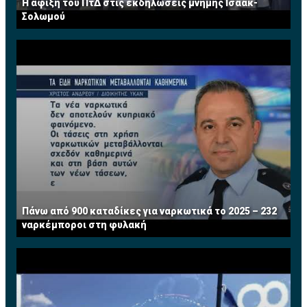
Η άφιξη του ΠτΔ στις εκδηλώσεις μνήμης Ισαάκ-
Σολωμού
Πάνω από 900 καταδίκες για ναρκωτικά το 2025 – 232
ναρκέμποροι στη φυλακή