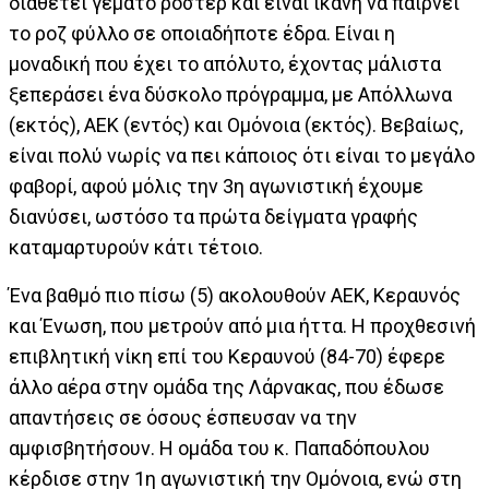
διαθέτει γεμάτο ρόστερ και είναι ικανή να παίρνει
το ροζ φύλλο σε οποιαδήποτε έδρα. Είναι η
μοναδική που έχει το απόλυτο, έχοντας μάλιστα
ξεπεράσει ένα δύσκολο πρόγραμμα, με Απόλλωνα
(εκτός), ΑΕΚ (εντός) και Ομόνοια (εκτός). Βεβαίως,
είναι πολύ νωρίς να πει κάποιος ότι είναι το μεγάλο
φαβορί, αφού μόλις την 3η αγωνιστική έχουμε
διανύσει, ωστόσο τα πρώτα δείγματα γραφής
καταμαρτυρούν κάτι τέτοιο.
Ένα βαθμό πιο πίσω (5) ακολουθούν ΑΕΚ, Κεραυνός
και Ένωση, που μετρούν από μια ήττα. Η προχθεσινή
επιβλητική νίκη επί του Κεραυνού (84-70) έφερε
άλλο αέρα στην ομάδα της Λάρνακας, που έδωσε
απαντήσεις σε όσους έσπευσαν να την
αμφισβητήσουν. Η ομάδα του κ. Παπαδόπουλου
κέρδισε στην 1η αγωνιστική την Ομόνοια, ενώ στη