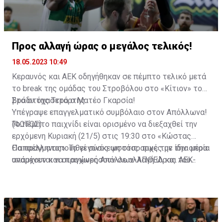
Προς αλλαγή ώρας ο μεγάλος τελικός!
18.05.2023 10:49
Κεραυνός και ΑΕΚ οδηγήθηκαν σε πέμπτο τελικό μετά
το break της ομάδας του Στροβόλου στο «Κίτιον» το
βράδυ της Τετάρτης.
Στο στόχαστρο ο Ματέο Γκαρσία!
Υπέγραψε επαγγελματικό συμβόλαιο στον Απόλλωνα!
(ΦΩΤΟΣ)
Το πέμπτο παιχνίδι είναι ορισμένο να διεξαχθεί την
ερχόμενη Κυριακή (21/5) στις 19:30 στο «Κώστας
Παπαέλληνας». Το γεγονός ωστόσο πως την ίδια μέρα
Θα πραγματοποιηθεί σύσκεψη στις αρχές με την οποία
υπάρχουν και οι αγώνες Απόλλων-ΑΠΟΕΛ και ΑΕΚ-
αναμένεται να προχωρήσουν σε αλλαγή ώρας του
Πάφος που αρχίζουν στις 19:00 και θα ήταν ιδανικό να
τελικού στον Στρόβολο και πιθανότερο είναι η ώρα
μην διαξαχθούν όλοι οι αγώνες παρόμοια ώρα για να
διεξαγωγής του να πάει νωρίτερα μέσα στην ημέρα.
υπάρξει και σωστή αστυνόμευση.
Μέσα στις επόμενες ώρες αναμένεται να προκύψουν
εξελίξεις.