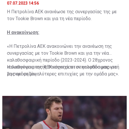
07.07.2023 14:56
Η Πετρολίνα ΑΕΚ ανανέωσε της συνεργασίας της με
τον Tookie Brown και για τη νέα περίοδο.
Η ανακοίνωση:
«Η Πετρολίνα ΑΕΚ ανακοινώνει την ανανέωση της
συνεργασίας με τον Tookie Brown και για την νέα
καλαθοσφαιρική περίοδο (2023-2024). Ο 28χρονος
καλαθοσφαιριστής θα συνεχίσει στην ομάδα μας για
Η οικογένεια της ΑΕΚ εύχεται στον καλαθοσφαιριστή
2η σερί σεζόν.
μας ακόμη μεγαλύτερες επιτυχίες με την ομάδα μας».