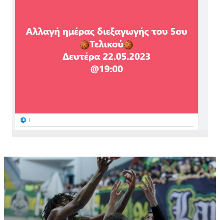
συνεχίσω στο εξωτερικό. Όμως μου έδωσαν κίνητρο,
γιατί θεωρούσαν την ομάδα ξοφλημένη. Βάλαμε πολύ
δουλειά στο γήπεδο και όλα πήγαν καλά».
Αν θα συνεχίσει στην ΑΕΚ:
«Από τη στιγμή που
αναλαμβάνω μία δουλειά, μέχρι το τελευταίο
δευτερόλεπτο των υποχρεώσεων, δεν σκέφτομαι
τίποτα άλλο. Με την ΑΕΚ έχουμε συμφωνία για την
επόμενη χρονιά. Υπάρχει ένας όρος αν βρεθεί κάτι στο
εξωτερικό, αλλά νιώθω πολύ καλά στην ομάδα και από
τη στιγμή που η πρόθεση της διοίκησης είναι να
συνεχίσει να πρωταγωνιστεί και να κάνει κάτι καλό
στην Ευρώπη, που είναι αρκετά σημαντικό για μένα,
τότε δεν υπάρχει κανένας λόγος να αποχωρήσω, εκτός
αν έρθει μία πολύ εξαιρετική πρόταση».