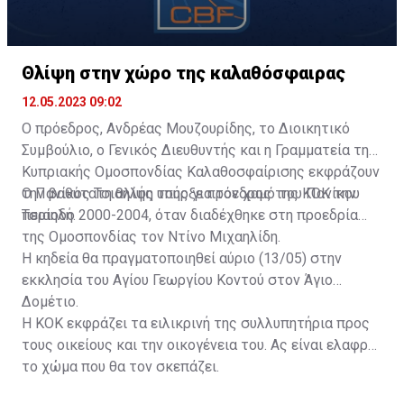
Θλίψη στην χώρο της καλαθόσφαιρας
12.05.2023 09:02
Ο πρόεδρος, Ανδρέας Μουζουρίδης, το Διοικητικό
Συμβούλιο, ο Γενικός Διευθυντής και η Γραμματεία της
Κυπριακής Ομοσπονδίας Καλαθοσφαίρισης εκφράζουν
την βαθύτατη θλίψη τους για τον χαμό του Πανίκου
Ο Πανίκος Τσιαηλής υπήρξε πρόεδρος της ΚΟΚ την
Τσιαηλή.
περίοδο 2000-2004, όταν διαδέχθηκε στη προεδρία
της Ομοσπονδίας τον Ντίνο Μιχαηλίδη.
Η κηδεία θα πραγματοποιηθεί αύριο (13/05) στην
εκκλησία του Αγίου Γεωργίου Κοντού στον Άγιο
Δομέτιο.
Η ΚΟΚ εκφράζει τα ειλικρινή της συλλυπητήρια προς
τους οικείους και την οικογένεια του. Ας είναι ελαφρύ
το χώμα που θα τον σκεπάζει.