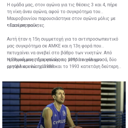
Η ομάδα μας, στον αγώνα για τις θέσεις 3 και 4, πήρε
τη νίκη άνευ αγώνα, αφού το συγκρότημα του
Μαυροβουνίου παρουσιάστηκε στον αγώνα μόλις με
τέσσερις παίκτες.
•
Γιατί απορούν;
Αυτή ήταν η 15η συμμετοχή για το αντιπροσωπευτικό
μας συγκρότημα σε ΑΜΚΕ και η 13η φορά που
πετυχαίνει να ανεβεί στο βάθρο των νικητών. Από
προηγούμενες διοργανώσεις μετρά εννέα χρυσά, δύο
Η Εθνική μας πήρε επίσης το 1991 το χάλκινο
αργυρά και ένα χάλκινο.
μετάλλιο, ενώ το 1989 και το 1993 κατετάγη δεύτερη
και πήρε το αργυρό. Τις υπόλοιπες εννέα
διοργανώσεις πανηγύρισε το Χρυσό (1985, 1995, 1997,
2001, 2003, 2005, 2009, 2013, 2017). Οι μοναδικές
φορές που δεν πήρε μετάλλιο ήταν το 1987 και το
2019.