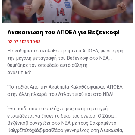
Ανακοίνωση του ΑΠΟΕΛ για Βεζένκοφ!
02.07.2023 10:53
Η ακαδημία του καλαθοσφαιρικού ΑΠΟΕΛ, με αφορμή
την μεγάλη μεταγραφή του Βεζένκοφ στο NBA,
θυμήθηκε τον σπουδαίο αυτό αθλητή.
Αναλυτικά:
"Το ταξίδι Από την Ακαδημία Καλαθόσφαιρας ΑΠΟΕΛ
στην άλλη πλευρά του Ατλαντικού και στο NBA!
Ένα παιδί απο τα σπλάχνα μας αυτη τη στιγμή
ετοιμάζεται να ζήσει το δικό του όνειρο! Ο Σάσα
Βεζένκοβ συνεχίζει στο ΝΒΑ με τους Σακραμέντο
Κινγκς! Ο δικός μας Σάσα γεννημένος στη Λευκωσία,
Καλή Επιτυχία Σάσα!!".