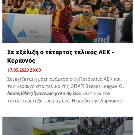
Σε εξέλιξη ο τέταρτος τελικός AEK -
Kεραυνός
17.05.2023 20:00
Συνεχίζεται η μάχη ανάμεσα στη Πετρολίνα ΑΕΚ και
τον Κεραυνό στα τελικά της ΟΠΑΠ Basket League. Οι
δύο ομάδες δίνουν στις 19:30 στο «Κίτιον» τον
Δείτε
ΕΔΩ
την εξέλιξη του αγώνα.
τέταρτο μεταξύ τους αγώνα. Η ομάδα της Λάρνακας
προηγείται με 2-1 στις νίκες και θέλει να τελειώσει τη
δουλειά, πανηγυρίζοντας τον τίτλο στην έδρα της. Από
την άλλη ο Κεραυνός θέλει νίκη για να μεταφέρει ξανά
τη σειρά στην έδρα του, όπου θα κλείσει οριστικά η