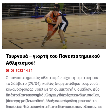
Τουρνουά – γιορτή του Πανεπιστημιακού
Αθλητισμού!
03.05.2023 14:51
Ο πανεπιστημιακός αθλητισμός είχε τη τιμητική του
το Σάββατο (29/04), καθώς διοργανώθηκε τουρνουά
καλαθόσφαιρας 3on3 με τη συμμετοχή 6 ομάδων. Δύο
από το Πανεπιστήμιο Κύπρου, δύο από το Ευρωπαϊκό,
Σε τέτοια τουρνουά όμως, οι νικητές περνούν σε
μία από το Πανεπιστήμιο Λευκωσίας και μία από το
δεύτερη μοίρα, καθότι όλες όσες ομάδες που
Frederick. Τελικός νικητής το Πανεπιστήμιο Κύπρου, με
δημιουργήθηκαν από τα Πανεπιστήμια αγωνίστηκαν με