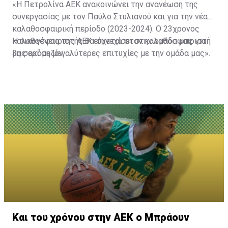
«Η Πετρολίνα ΑΕΚ ανακοινώνει την ανανέωση της
συνεργασίας με τον Παύλο Στυλιανού και για την νέα
καλαθοσφαιρική περίοδο (2023-2024). Ο 23χρονος
καλαθοσφαιριστής θα συνεχίσει στην ομάδα μας για
Η οικογένεια της ΑΕΚ εύχεται στον καλαθοσφαιριστή
3η σερί σεζόν.
μας ακόμη μεγαλύτερες επιτυχίες με την ομάδα μας».
Και του χρόνου στην ΑΕΚ ο Μπράουν