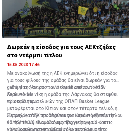
υπόθεση τίτλος.
Δωρεάν η είσοδος για τους ΑΕΚτζήδες
στο ντέρμπι τίτλου
15.05.2023 17:46
Με ανακοίνωσή της η ΑΕΚ ενημερώνει ότι η είσοδος
για τους φίλους της ομάδας θα είναι δωρεάν για το
game 4 της σειράς του τελικού απέναντι στον
•
«Βόμβα»: Νοκ άουτ ο Αλκαράθ από το Νο135!
Κεραυνό. Με νίκη η ομάδα της Λάρνακας θα στεφθεί
Αναλυτικά:
πρωταθλήτρια.
«Η σειρά των τελικών της ΟΠΑΠ Basket League
μεταφέρεται στο Κίτιον και στον τέταρτο τελικό, η
Πετρολίνα ΑΕΚ υποδέχεται τον Κεραυνό (Τετάρτη
Σύμμαχος στην προσπάθεια για κατάκτηση του τίτλου
17/05, 19:30). Η ομάδα μας προηγείται με 2-1 στις
θα πρέπει να είναι ο κόσμο. Τεχνική ηγεσία και
νίκες και θα προσπαθήσει να εκμεταλλευτεί το
καλαθοσφαιριστές, καλούν όλο τον κόσμο της