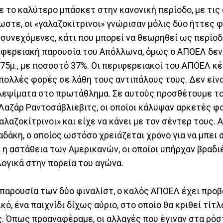
 το καλύτερο μπάσκετ στην κανονική περίοδο, με τις
ωστε, οι «γαλαζοκίτρινοι» γνώρισαν μόλις δύο ήττες 
ι συνεχόμενες, κάτι που μπορεί να θεωρηθεί ως περίο
ιφερειακή παρουσία του Απόλλωνα, όμως ο ΑΠΟΕΛ δεν 
75μ., με ποσοστό 37%. Οι περιφερειακοί του ΑΠΟΕΛ κέ
ολλές φορές σε λάθη τους αντιπάλους τους. Δεν είνα
 κλεψίματα στο πρωτάθλημα. Σε αυτούς προσθέτουμε τ
Λαζάρ Ραντοσάβλιεβιτς, οι οποίοι κάλυψαν αρκετές φ
λαζοκίτρινοι» και είχε να κάνει με τον σέντερ τους. 
δάκη, ο οποίος ωστόσο χρειάζεται χρόνο για να μπει 
ι η αστάθεια των Αμερικανών, οι οποίοι υπήρχαν βραδι
λογικά στην πορεία του αγώνα.
 παρουσία των δύο φιναλίστ, ο καλός ΑΠΟΕΛ έχει προβ
ό, ένα παιχνίδι δίχως αύριο, στο οποίο θα κριθεί τίτλ
. Όπως προαναφέραμε, οι αλλαγές που έγιναν στα ρόσ