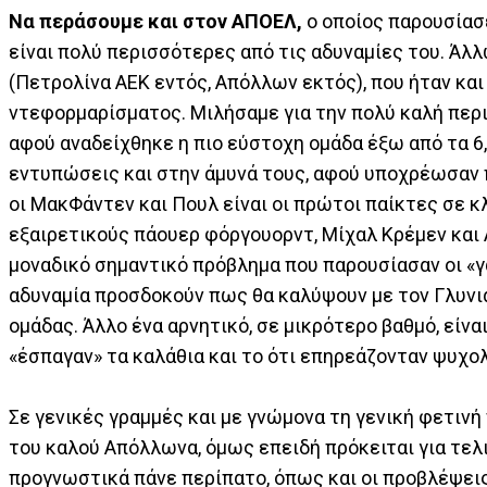
Να περάσουμε και στον ΑΠΟΕΛ,
ο οποίος παρουσίασε
είναι πολύ περισσότερες από τις αδυναμίες του. Άλλ
(Πετρολίνα ΑΕΚ εντός, Απόλλων εκτός), που ήταν κα
ντεφορμαρίσματος. Μιλήσαμε για την πολύ καλή περ
αφού αναδείχθηκε η πιο εύστοχη ομάδα έξω από τα 6,
εντυπώσεις και στην άμυνά τους, αφού υποχρέωσαν π
οι ΜακΦάντεν και Πουλ είναι οι πρώτοι παίκτες σε
εξαιρετικούς πάουερ φόργουορντ, Μίχαλ Κρέμεν και 
μοναδικό σημαντικό πρόβλημα που παρουσίασαν οι «γα
αδυναμία προσδοκούν πως θα καλύψουν με τον Γλυνια
ομάδας. Άλλο ένα αρνητικό, σε μικρότερο βαθμό, είνα
«έσπαγαν» τα καλάθια και το ότι επηρεάζονταν ψυχο
Σε γενικές γραμμές και με γνώμονα τη γενική φετινή
του καλού Απόλλωνα, όμως επειδή πρόκειται για τελικ
προγνωστικά πάνε περίπατο, όπως και οι προβλέψεις