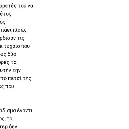
 αρετές του να
φέτος
δος
πάει πίσω,
ρδισαν τις
ι τυχαίο που
ους δύο
ορές το
Αυτήν την
στο πετσί της
ές που
άδισμα έναντι
ος, τα
τερ δεν