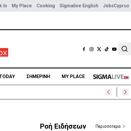
 In
My Place
Cooking
Sigmalive English
JobsCyprus
Sear
TODAY
ΣΗΜΕΡΙΝΗ
MY PLACE
Ροή Ειδήσεων
Περισσότερα