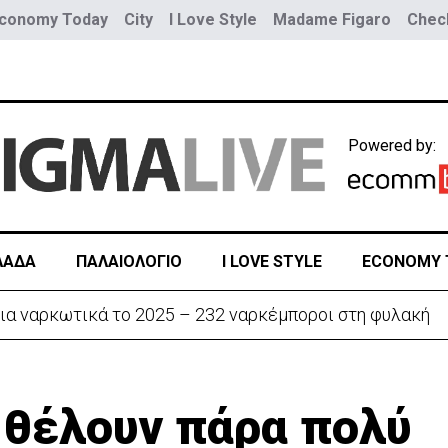
conomy Today
City
I Love Style
Madame Figaro
Check
Powered by:
ΛΑΔΑ
ΠΑΛΑΙΟΛΟΓΙΟ
I LOVE STYLE
ECONOMY 
ην «Corner» o Προύντζος - «Πληγώνει τις αναμνήσεις»
 θέλουν πάρα πολύ