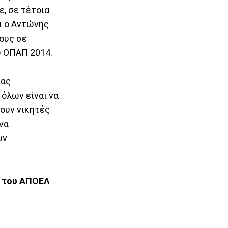
ε, σε τέτοια
ι ο Αντώνης
ους σε
υ ΟΠΑΠ 2014.
ίας
όλων είναι να
σουν νικητές
να
ων
ί του ΑΠΟΕΛ