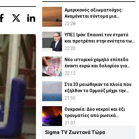
Αμερικανός αξιωματούχος:
Αναμένεται σύντομα μια
συμφωνία για Ορμούζ
22:28
ΥΠΕΞ Ιράν: Επαινεί τον στρατό
και προτρέπει στην ενότητα των
μουσουλμάνων
22:20
Νέο ιστορικό χαμηλό επίπεδο
έναντι ευρώ και δολαρίου για
τουρκική λίρα
22:12
Στα 33 μειώθηκαν τα πλοία που
εξήλθαν το Ορμούζ μέχρι την
Πέμπτη
21:55
Ουκρανία: Δύο νεκροί και έξι
τραυματίες από ρωσικά
πλήγματα
21:37
Sigma TV Ζωντανά Τώρα
ΗΠΑ: Η Γερουσία ενέκρινε νέες