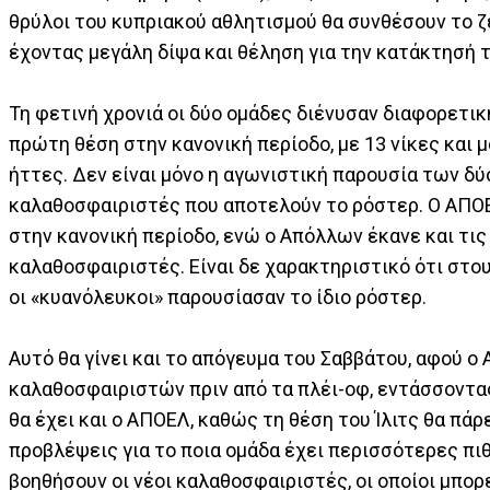
θρύλοι του κυπριακού αθλητισμού θα συνθέσουν το 
έχοντας μεγάλη δίψα και θέληση για την κατάκτησή τ
Τη φετινή χρονιά οι δύο ομάδες διένυσαν διαφορετι
πρώτη θέση στην κανονική περίοδο, με 13 νίκες και μ
ήττες. Δεν είναι μόνο η αγωνιστική παρουσία των δ
καλαθοσφαιριστές που αποτελούν το ρόστερ. Ο ΑΠΟΕΛ
στην κανονική περίοδο, ενώ ο Απόλλων έκανε και τι
καλαθοσφαιριστές. Είναι δε χαρακτηριστικό ότι στ
οι «κυανόλευκοι» παρουσίασαν το ίδιο ρόστερ.
Αυτό θα γίνει και το απόγευμα του Σαββάτου, αφού ο
καλαθοσφαιριστών πριν από τα πλέι-οφ, εντάσσοντας
θα έχει και ο ΑΠΟΕΛ, καθώς τη θέση του Ίλιτς θα πάρ
προβλέψεις για το ποια ομάδα έχει περισσότερες πιθ
βοηθήσουν οι νέοι καλαθοσφαιριστές, οι οποίοι μπορ