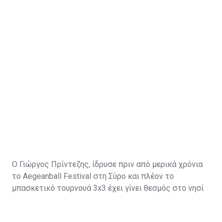
Ο Γιώργος Πρίντεζης, ίδρυσε πριν από μερικά χρόνια
το Aegeanball Festival στη Σύρο και πλέον το
μπασκετικό τουρνουά 3x3 έχει γίνει θεσμός στο νησί
με μεγάλα ονόματα του αθλητισμού και όχι μόνο να
δίνουν το "παρών".