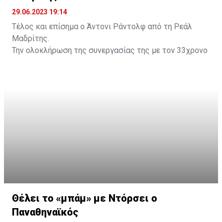
29.06.2023 19:14
Τέλος και επίσημα ο Άντονι Ράντολφ από τη Ρεάλ
Μαδρίτης.
Την ολοκλήρωση της συνεργασίας της με τον 33χρονο
άσο, έπειτα από επτά χρόνια κοινής πορείας,
ανακοίνωσε η «βασίλισσα», κάνοντας λόγο για
υποδειγματική συμπεριφορά από την πλευρά του
παίκτη.
Ο Αμερικανός άσος μετακινήθηκε το 2016 στη
Μαδρίτη έπειτα από μία εξαιρετική διετία στη Ρωσία
με τη Λοκομοτίβ Κουμπάν και κατέκτησε 12 τίτλους
(2 Ευρωλίγκες, 3 πρωταθλήματα, 2 Κύπελλα, 5 Σούπερ
Καπ Ισπανίας) σε 7 σεζόν.
Πάντως, τα τελευταία χρόνια δεν είχε πολύ χρόνο
συμμετοχής, καθώς ταλαιπωρήθηκε από σοβαρούς
τραυματισμούς. Τη φετινή σεζόν αγωνίστηκε σε 8
Θέλει το «μπάμ» με Ντόρσει ο
αγώνες της Ευρωλίγκας και είχε κατά μέσο όρο 3
Παναθηναϊκός
πόντους, 1.2 ριμπάουντ, 0.4 ασίστ, 0.1 τάπες.