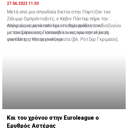
Πηγή: sport-fm.gr
27.06.2023 11:30
Μετά από μια σπουδαία διετία στην Παρτίζαν του
Ζέλιμιρ Ομπράντοβιτς, ο Κέβιν Πάντερ πήρε την
απόφαση να εγκαταλείψει το Βελιγράδι για να
Λίγες ώρες μετά από την επισημοποίηση του διαζυγίου
μετακομίσει στην Ισπανία και να αγωνιστεί με τη
με τον Σαρούνας Γιασικεβίτσιους και την αλλαγή
φανέλα της Μπαρτσελόνα.
σκυτάλης στην τεχνική ηγεσία (βλ. Ρότζερ Γκριμάου),
η Μπαρτσελόνα απέσπασε τη θετική απάντηση του
Κέβιν Πάντερ, του παίκτη που αποτέλεσε το πιο
"καυτό" όνομα στη free agency την τελευταία
εβδομάδα.
Και του χρόνου στην Euroleague ο
Ερυθρός Αστέρας