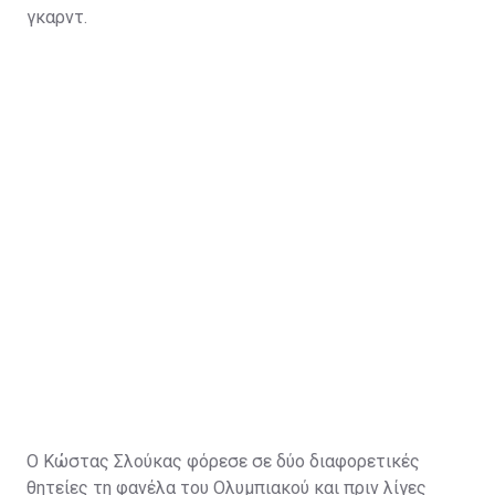
γκαρντ.
Η κίνηση να πάρει ο Παναθηναϊκός τον Κώστα τον
βοηθάει πάρα πολύ και στο ελληνικό κορμό και
αγωνιστικά και ουσιαστικά πως η ομάδα βάζει έναν
παίκτη με νοοτροπία νικητή".
Ο Κώστας Σλούκας φόρεσε σε δύο διαφορετικές
θητείες τη φανέλα του
Ολυμπιακού
και πριν λίγες