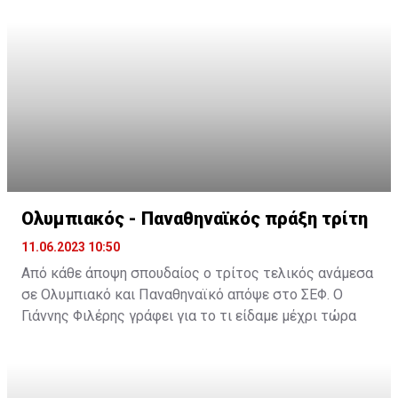
τα είχαν βρει.
Ο Πλάθα αποτελεί ένα από τα μεγαλύτερα ονόματα
τεχνικών που θα καθίσει στον πάγκο της "Ένωσης".
Έχει ένα βαρύ βιογραφικό με παρουσία μεταξύ άλλων
στους πάγκους της Ρεάλ και της Μάλαγα και μία
ισπανική φιλοσοφία την οποία θα προσπαθήσει να
εφαρμόσει στους "κιτρινόμαυρους".
Η ανακοίνωση της ΑΕΚ
:
Ολυμπιακός - Παναθηναϊκός πράξη τρίτη
11.06.2023 10:50
Από κάθε άποψη σπουδαίος ο τρίτος τελικός ανάμεσα
σε Ολυμπιακό και Παναθηναϊκό απόψε στο ΣΕΦ. Ο
Γιάννης Φιλέρης γράφει για το τι είδαμε μέχρι τώρα
και τι αναμένεται να γίνει απόψε
Πράξη τρίτη απόψε το βράδυ στους τελικούς της
Basket League (21:15, ΕΡΤ3 και LIVE από το SPORT24)