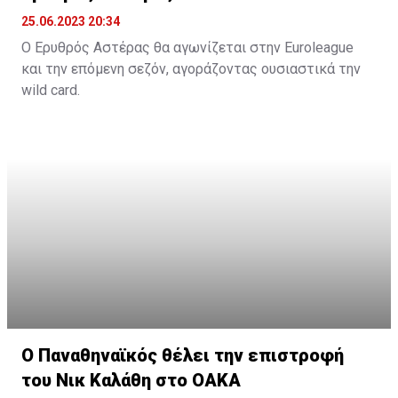
25.06.2023 20:34
Ο Ερυθρός Αστέρας θα αγωνίζεται στην Euroleague
και την επόμενη σεζόν, αγοράζοντας ουσιαστικά την
wild card.
Όπως αναφέρει το «telegraf.rs», η σερβική ομάδα
κατέβαλε το ποσό των 500.000 ευρώ και εξασφάλισε
την συμμετοχή της και την νέα σεζόν στην Euroleague.
Η παρουσία της Παρτιζάν, ως κατόχου της Αδριατικής
Λίγκας ήταν δεδομένη, με τον Ερυθρό Αστέρα,
σύμφωνα με το δημοσίευμα, να πληρώνει στη
διοργάνωση 500.000 ευρώ και να εξασφαλίζει την
συμμετοχή της και την επόμενη περίοδο.
Το μόνο που μένει είναι να ανακοινωθεί και επίσημα,
κάτι που θα γίνει το επόμενο χρονικό διάστημα, όπου
θα αποφασιστεί και η συμμετοχή της Βαλένθια ή της
Τουρκ Τέλεκομ στην Euroleague της νέας σεζόν.
Ο Παναθηναϊκός θέλει την επιστροφή
του Νικ Καλάθη στο ΟΑΚΑ