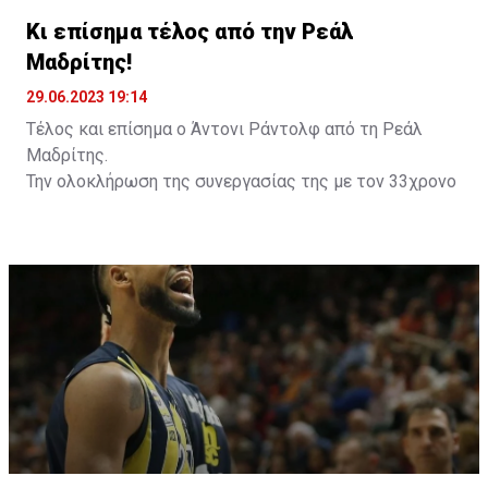
Κι επίσημα τέλος από την Ρεάλ
Μαδρίτης!
29.06.2023 19:14
Τέλος και επίσημα ο Άντονι Ράντολφ από τη Ρεάλ
Μαδρίτης.
Την ολοκλήρωση της συνεργασίας της με τον 33χρονο
άσο, έπειτα από επτά χρόνια κοινής πορείας,
ανακοίνωσε η «βασίλισσα», κάνοντας λόγο για
υποδειγματική συμπεριφορά από την πλευρά του
παίκτη.
Ο Αμερικανός άσος μετακινήθηκε το 2016 στη
Μαδρίτη έπειτα από μία εξαιρετική διετία στη Ρωσία
με τη Λοκομοτίβ Κουμπάν και κατέκτησε 12 τίτλους
(2 Ευρωλίγκες, 3 πρωταθλήματα, 2 Κύπελλα, 5 Σούπερ
Καπ Ισπανίας) σε 7 σεζόν.
Πάντως, τα τελευταία χρόνια δεν είχε πολύ χρόνο
συμμετοχής, καθώς ταλαιπωρήθηκε από σοβαρούς