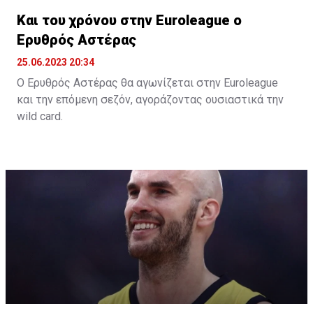
Και του χρόνου στην Euroleague ο
Ερυθρός Αστέρας
25.06.2023 20:34
Ο Ερυθρός Αστέρας θα αγωνίζεται στην Euroleague
και την επόμενη σεζόν, αγοράζοντας ουσιαστικά την
wild card.
Όπως αναφέρει το «telegraf.rs», η σερβική ομάδα
κατέβαλε το ποσό των 500.000 ευρώ και εξασφάλισε
την συμμετοχή της και την νέα σεζόν στην Euroleague.
Η παρουσία της Παρτιζάν, ως κατόχου της Αδριατικής
Λίγκας ήταν δεδομένη, με τον Ερυθρό Αστέρα,
σύμφωνα με το δημοσίευμα, να πληρώνει στη
διοργάνωση 500.000 ευρώ και να εξασφαλίζει την
συμμετοχή της και την επόμενη περίοδο.
Το μόνο που μένει είναι να ανακοινωθεί και επίσημα,
κάτι που θα γίνει το επόμενο χρονικό διάστημα, όπου
θα αποφασιστεί και η συμμετοχή της Βαλένθια ή της