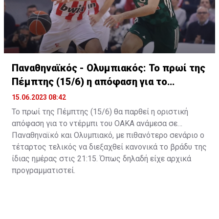
όποιες διαδικασίες με τον Νικ Καλάθη.
Παναθηναϊκός - Ολυμπιακός: Το πρωί της
Πέμπτης (15/6) η απόφαση για το
ντέρμπι
15.06.2023 08:42
Το πρωί της Πέμπτης (15/6) θα παρθεί η οριστική
απόφαση για το ντέρμπι του ΟΑΚΑ ανάμεσα σε
Παναθηναϊκό και Ολυμπιακό, με πιθανότερο σενάριο ο
τέταρτος τελικός να διεξαχθεί κανονικά το βράδυ της
ίδιας ημέρας στις 21:15. Όπως δηλαδή είχε αρχικά
προγραμματιστεί.