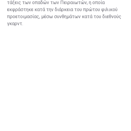
τάξεις των οπαδών των Πειραιωτών, η οποία
εκφράστηκε κατά την διάρκεια του πρώτου φιλικού
προετοιμασίας, μέσω συνθημάτων κατά του διεθνούς
γκαρντ.
Η κίνηση να πάρει ο Παναθηναϊκός τον Κώστα τον
βοηθάει πάρα πολύ και στο ελληνικό κορμό και
αγωνιστικά και ουσιαστικά πως η ομάδα βάζει έναν
παίκτη με νοοτροπία νικητή".