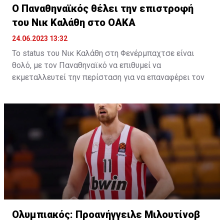
Τουρκ Τέλεκομ στην Euroleague της νέας σεζόν.
Ο Παναθηναϊκός θέλει την επιστροφή
του Νικ Καλάθη στο ΟΑΚΑ
24.06.2023 13:32
Το status του Νικ Καλάθη στη Φενέρμπαχτσε είναι
θολό, με τον Παναθηναϊκό να επιθυμεί να
εκμεταλλευτεί την περίσταση για να επαναφέρει τον
ομογενή γκαρντ στο ΟΑΚΑ μετά από τρία χρόνια.
Το φετινό καλοκαίρι δεν αποκλείεται να φέρει
αρκετές αλλαγές στη Φενέρμπαχτσε, η οποία θα
στοχεύσει σε ισχυρή μεταγραφική ενίσχυση. Τούτο
βέβαια συνεπάγεται, παράλληλα, τις αποχωρήσεις
κάποιων εκ των παικτών που αποτέλεσαν βασικά
κομμάτια του rotation το 2022/23.
Ένας εξ αυτών ο Νικ Καλάθης. Ο ομογενής γκαρντ
υπέγραψε διετές συμβόλαιο συνεργασίας το περσινό
καλοκαίρι, τούτη την ώρα όμως είναι πιθανό το
ενδεχόμενο της πρόωρης αποχώρησης. Αν και
Ολυμπιακός: Προανήγγειλε Μιλουτίνοβ
πρόκειται για μια ιστορία που δεν έχει προχωρήσει