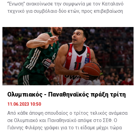
"Ένωση" ανακοίνωσε την συμφωνία με τον Καταλανό
τεχνικό για συμβόλαιο δύο ετών, προς επιβεβαίωση
των πληροφοριών που ανέφεραν ότι οι δύο πλευρές
τα είχαν βρει.
Ο Πλάθα αποτελεί ένα από τα μεγαλύτερα ονόματα
τεχνικών που θα καθίσει στον πάγκο της "Ένωσης".
Έχει ένα βαρύ βιογραφικό με παρουσία μεταξύ άλλων
στους πάγκους της Ρεάλ και της Μάλαγα και μία
ισπανική φιλοσοφία την οποία θα προσπαθήσει να
εφαρμόσει στους "κιτρινόμαυρους".
Η ανακοίνωση της ΑΕΚ
:
Ολυμπιακός - Παναθηναϊκός πράξη τρίτη
11.06.2023 10:50
Από κάθε άποψη σπουδαίος ο τρίτος τελικός ανάμεσα
σε Ολυμπιακό και Παναθηναϊκό απόψε στο ΣΕΦ. Ο
Γιάννης Φιλέρης γράφει για το τι είδαμε μέχρι τώρα
και τι αναμένεται να γίνει απόψε