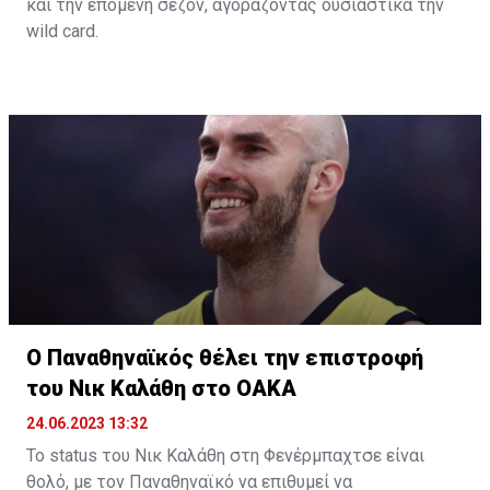
και την επόμενη σεζόν, αγοράζοντας ουσιαστικά την
wild card.
Όπως αναφέρει το «telegraf.rs», η σερβική ομάδα
κατέβαλε το ποσό των 500.000 ευρώ και εξασφάλισε
την συμμετοχή της και την νέα σεζόν στην Euroleague.
Η παρουσία της Παρτιζάν, ως κατόχου της Αδριατικής
Λίγκας ήταν δεδομένη, με τον Ερυθρό Αστέρα,
σύμφωνα με το δημοσίευμα, να πληρώνει στη
διοργάνωση 500.000 ευρώ και να εξασφαλίζει την
συμμετοχή της και την επόμενη περίοδο.
Το μόνο που μένει είναι να ανακοινωθεί και επίσημα,
κάτι που θα γίνει το επόμενο χρονικό διάστημα, όπου
θα αποφασιστεί και η συμμετοχή της Βαλένθια ή της
Τουρκ Τέλεκομ στην Euroleague της νέας σεζόν.
Ο Παναθηναϊκός θέλει την επιστροφή
του Νικ Καλάθη στο ΟΑΚΑ
24.06.2023 13:32
Το status του Νικ Καλάθη στη Φενέρμπαχτσε είναι
θολό, με τον Παναθηναϊκό να επιθυμεί να