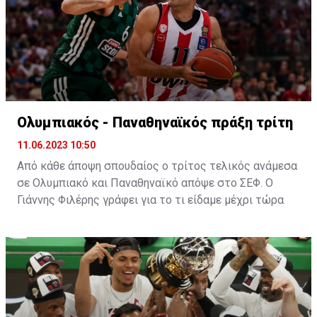
Ο Πλάθα αποτελεί ένα από τα μεγαλύτερα ονόματα
τεχνικών που θα καθίσει στον πάγκο της "Ένωσης".
Έχει ένα βαρύ βιογραφικό με παρουσία μεταξύ άλλων
στους πάγκους της Ρεάλ και της Μάλαγα και μία
ισπανική φιλοσοφία την οποία θα προσπαθήσει να
εφαρμόσει στους "κιτρινόμαυρους".
Η ανακοίνωση της ΑΕΚ
:
Ολυμπιακός - Παναθηναϊκός πράξη τρίτη
11.06.2023 10:50
Από κάθε άποψη σπουδαίος ο τρίτος τελικός ανάμεσα
σε Ολυμπιακό και Παναθηναϊκό απόψε στο ΣΕΦ. Ο
Γιάννης Φιλέρης γράφει για το τι είδαμε μέχρι τώρα
και τι αναμένεται να γίνει απόψε
Πράξη τρίτη απόψε το βράδυ στους τελικούς της
Basket League (21:15, ΕΡΤ3 και LIVE από το SPORT24)
και όσοι προέβλεπαν ένα άνετο "σκούπισμα" από τον
Ολυμπιακό, έχουν ήδη διαψευστεί. Είναι η σθεναρή
αντίσταση του Παναθηναϊκού που έχει ανατρέψει τα