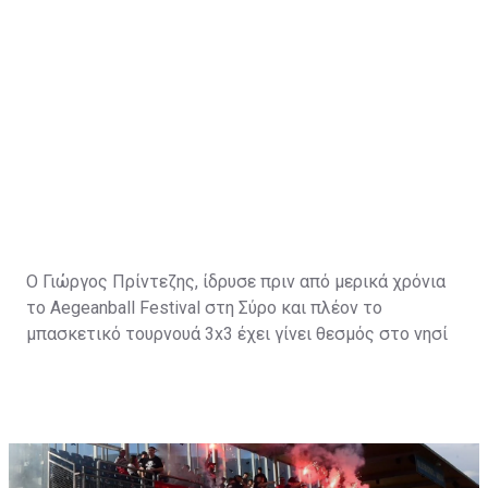
Ο Γιώργος Πρίντεζης, ίδρυσε πριν από μερικά χρόνια
το Aegeanball Festival στη Σύρο και πλέον το
μπασκετικό τουρνουά 3x3 έχει γίνει θεσμός στο νησί
με μεγάλα ονόματα του αθλητισμού και όχι μόνο να
δίνουν το "παρών".
Ο άλλοτε εμβληματικός αρχηγός του Ολυμπιακού,
μίλησε για το θέμα της ημέρας, την μετακίνηση του
Κώστα Σλούκα από τους "ερυθρόλευκους" στους