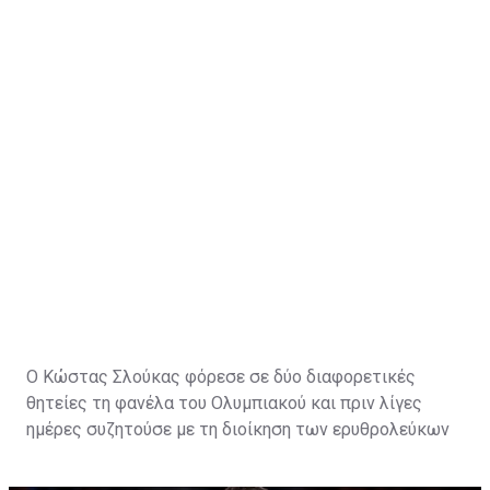
Η κίνηση να πάρει ο Παναθηναϊκός τον Κώστα τον
βοηθάει πάρα πολύ και στο ελληνικό κορμό και
αγωνιστικά και ουσιαστικά πως η ομάδα βάζει έναν
παίκτη με νοοτροπία νικητή".
Ο Κώστας Σλούκας φόρεσε σε δύο διαφορετικές
θητείες τη φανέλα του
Ολυμπιακού
και πριν λίγες
ημέρες συζητούσε με τη διοίκηση των ερυθρολεύκων
για ένα νέο συμβόλαιο με το οποίο θα έκλεινε
πιθανότατα την καριέρα του στο μεγάλο λιμάνι και θα