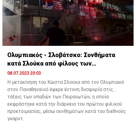
"πράσινους" τονίζοντας:
"
Ο κάθε άνθρωπος είναι
μεγάλος, παίρνει τις δικές του αποφάσεις. Δεν είμαστε
όλοι ίδιοι. Τα δάχτυλα του χεριού δεν είναι όλα ίδια. Ο
καθένας αντιμετωπίζει τις καταστάσεις όπως πιστεύει
εκείνος καλύτερα για την οικογένεια του, για τον
εγωισμό του. Για αυτά που πιστεύει ότι μπορεί να κάνει.
Πήρε μια απόφαση, σίγουρα ο Κώστας για να πάρει αυτή
την απόφαση τη σκέφτηκε με την οικογένεια του. Ο
Ολυμπιακός - Σλοβάτσκο: Συνθήματα
καθένας κάνει αυτό που πραγματικά πιστεύει καλύτερο
κατά Σλούκα από φίλους των
για εκείνον.
ερυθρολεύκων
08.07.2023 20:03
Η μετακίνηση του Κώστα Σλούκα από τον Ολυμπιακό
στον Παναθηναϊκό έφερε έντονη δυσφορία στις
τάξεις των οπαδών των Πειραιωτών, η οποία
εκφράστηκε κατά την διάρκεια του πρώτου φιλικού
προετοιμασίας, μέσω συνθημάτων κατά του διεθνούς
γκαρντ.