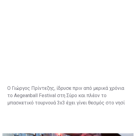
Ο Γιώργος Πρίντεζης, ίδρυσε πριν από μερικά χρόνια
το Aegeanball Festival στη Σύρο και πλέον το
μπασκετικό τουρνουά 3x3 έχει γίνει θεσμός στο νησί
με μεγάλα ονόματα του αθλητισμού και όχι μόνο να
δίνουν το "παρών".
Ο άλλοτε εμβληματικός αρχηγός του Ολυμπιακού,
μίλησε για το θέμα της ημέρας, την μετακίνηση του