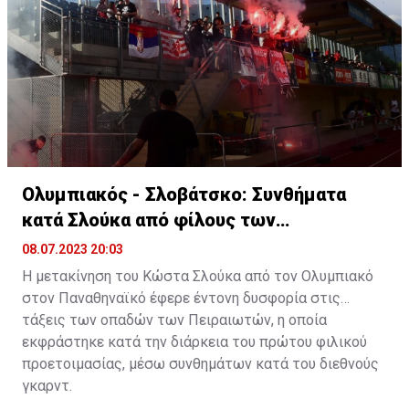
Κώστα Σλούκα από τους "ερυθρόλευκους" στους
"πράσινους" τονίζοντας:
"
Ο κάθε άνθρωπος είναι
μεγάλος, παίρνει τις δικές του αποφάσεις. Δεν είμαστε
όλοι ίδιοι. Τα δάχτυλα του χεριού δεν είναι όλα ίδια. Ο
καθένας αντιμετωπίζει τις καταστάσεις όπως πιστεύει
εκείνος καλύτερα για την οικογένεια του, για τον
εγωισμό του. Για αυτά που πιστεύει ότι μπορεί να κάνει.
Πήρε μια απόφαση, σίγουρα ο Κώστας για να πάρει αυτή
την απόφαση τη σκέφτηκε με την οικογένεια του. Ο
Ολυμπιακός - Σλοβάτσκο: Συνθήματα
καθένας κάνει αυτό που πραγματικά πιστεύει καλύτερο
κατά Σλούκα από φίλους των
για εκείνον.
ερυθρολεύκων
08.07.2023 20:03
Η μετακίνηση του Κώστα Σλούκα από τον Ολυμπιακό
στον Παναθηναϊκό έφερε έντονη δυσφορία στις
τάξεις των οπαδών των Πειραιωτών, η οποία
εκφράστηκε κατά την διάρκεια του πρώτου φιλικού
προετοιμασίας, μέσω συνθημάτων κατά του διεθνούς
γκαρντ.