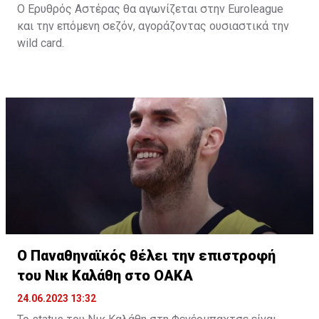
Ο Ερυθρός Αστέρας θα αγωνίζεται στην Euroleague
και την επόμενη σεζόν, αγοράζοντας ουσιαστικά την
wild card.
Όπως αναφέρει το «telegraf.rs», η σερβική ομάδα
κατέβαλε το ποσό των 500.000 ευρώ και εξασφάλισε
την συμμετοχή της και την νέα σεζόν στην Euroleague.
Η παρουσία της Παρτιζάν, ως κατόχου της Αδριατικής
Λίγκας ήταν δεδομένη, με τον Ερυθρό Αστέρα,
σύμφωνα με το δημοσίευμα, να πληρώνει στη
διοργάνωση 500.000 ευρώ και να εξασφαλίζει την
συμμετοχή της και την επόμενη περίοδο.
Το μόνο που μένει είναι να ανακοινωθεί και επίσημα,
κάτι που θα γίνει το επόμενο χρονικό διάστημα, όπου
θα αποφασιστεί και η συμμετοχή της Βαλένθια ή της
Τουρκ Τέλεκομ στην Euroleague της νέας σεζόν.
Ο Παναθηναϊκός θέλει την επιστροφή
του Νικ Καλάθη στο ΟΑΚΑ
24.06.2023 13:32