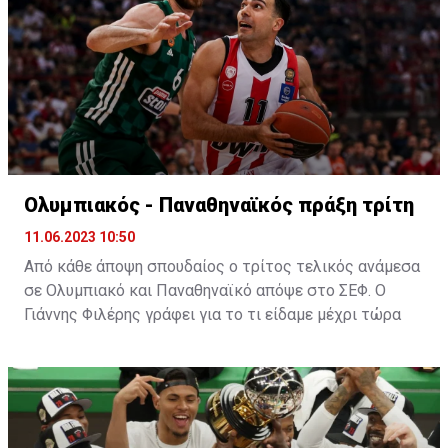
Ο Πλάθα αποτελεί ένα από τα μεγαλύτερα ονόματα
τεχνικών που θα καθίσει στον πάγκο της "Ένωσης".
Έχει ένα βαρύ βιογραφικό με παρουσία μεταξύ άλλων
στους πάγκους της Ρεάλ και της Μάλαγα και μία
ισπανική φιλοσοφία την οποία θα προσπαθήσει να
εφαρμόσει στους "κιτρινόμαυρους".
Η ανακοίνωση της ΑΕΚ
:
Ολυμπιακός - Παναθηναϊκός πράξη τρίτη
11.06.2023 10:50
Από κάθε άποψη σπουδαίος ο τρίτος τελικός ανάμεσα
σε Ολυμπιακό και Παναθηναϊκό απόψε στο ΣΕΦ. Ο
Γιάννης Φιλέρης γράφει για το τι είδαμε μέχρι τώρα
και τι αναμένεται να γίνει απόψε
Πράξη τρίτη απόψε το βράδυ στους τελικούς της
Basket League (21:15, ΕΡΤ3 και LIVE από το SPORT24)
και όσοι προέβλεπαν ένα άνετο "σκούπισμα" από τον
Ολυμπιακό, έχουν ήδη διαψευστεί. Είναι η σθεναρή