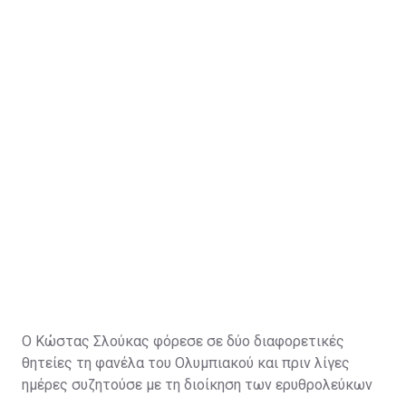
Η κίνηση να πάρει ο Παναθηναϊκός τον Κώστα τον
βοηθάει πάρα πολύ και στο ελληνικό κορμό και
αγωνιστικά και ουσιαστικά πως η ομάδα βάζει έναν
παίκτη με νοοτροπία νικητή".
Ο Κώστας Σλούκας φόρεσε σε δύο διαφορετικές
θητείες τη φανέλα του
Ολυμπιακού
και πριν λίγες
ημέρες συζητούσε με τη διοίκηση των ερυθρολεύκων