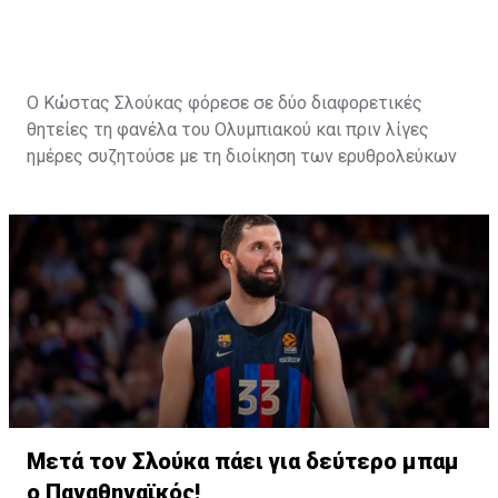
αγωνιστικά και ουσιαστικά πως η ομάδα βάζει έναν
παίκτη με νοοτροπία νικητή".
Ο Κώστας Σλούκας φόρεσε σε δύο διαφορετικές
θητείες τη φανέλα του
Ολυμπιακού
και πριν λίγες
ημέρες συζητούσε με τη διοίκηση των ερυθρολεύκων
για ένα νέο συμβόλαιο με το οποίο θα έκλεινε
πιθανότατα την καριέρα του στο μεγάλο λιμάνι και θα
τον έκανε legend του συλλόγου, δίπλα σε Σπανούλη,
Πρίντεζη και Παπανικολάου.
Ωστόσο, τα τελευταία 24ωρα ήρθε η απόλυτη
ανατροπή, με τον 33χρονη διεθνή γκαρντ όχι μόνο να
μην υπογράφει συμβόλαιο με τον Ολυμπιακό αλλά
να
δίνει τα χέρια με τον Παναθηναϊκό
για τα επόμενα
τρία χρόνια,
για να γίνει έτσι ο πιο ακριβοπληρωμένος
Έλληνας παίκτης σε ελληνική ομάδα
.
Η εξέλιξη αυτή δεν άρεσε καθόλου στους φίλους του
Μετά τον Σλούκα πάει για δεύτερο μπαμ
Ολυμπιακού και λίγες μόλις ώρες μετά από την
ο Παναθηναϊκός!