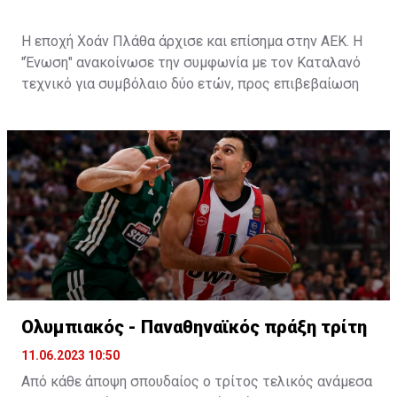
Η εποχή Χοάν Πλάθα άρχισε και επίσημα στην ΑΕΚ. Η
"Ένωση" ανακοίνωσε την συμφωνία με τον Καταλανό
τεχνικό για συμβόλαιο δύο ετών, προς επιβεβαίωση
των πληροφοριών που ανέφεραν ότι οι δύο πλευρές
τα είχαν βρει.
Ο Πλάθα αποτελεί ένα από τα μεγαλύτερα ονόματα
τεχνικών που θα καθίσει στον πάγκο της "Ένωσης".
Έχει ένα βαρύ βιογραφικό με παρουσία μεταξύ άλλων
στους πάγκους της Ρεάλ και της Μάλαγα και μία
ισπανική φιλοσοφία την οποία θα προσπαθήσει να
εφαρμόσει στους "κιτρινόμαυρους".
Η ανακοίνωση της ΑΕΚ
:
Ολυμπιακός - Παναθηναϊκός πράξη τρίτη
11.06.2023 10:50
Από κάθε άποψη σπουδαίος ο τρίτος τελικός ανάμεσα