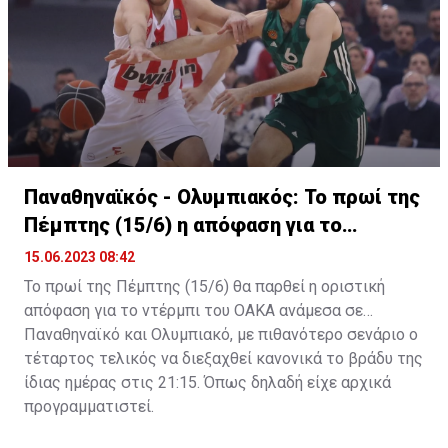
(ή "γάμο" αν προτιμάτε) με έναν εκ των δύο, στη
Φενέρμπαχτσε δεν προτίθενται να προχωρήσουν τις
όποιες διαδικασίες με τον Νικ Καλάθη.
Παναθηναϊκός - Ολυμπιακός: Το πρωί της
Πέμπτης (15/6) η απόφαση για το
ντέρμπι
15.06.2023 08:42
Το πρωί της Πέμπτης (15/6) θα παρθεί η οριστική
απόφαση για το ντέρμπι του ΟΑΚΑ ανάμεσα σε
Παναθηναϊκό και Ολυμπιακό, με πιθανότερο σενάριο ο
τέταρτος τελικός να διεξαχθεί κανονικά το βράδυ της
ίδιας ημέρας στις 21:15. Όπως δηλαδή είχε αρχικά
προγραμματιστεί.