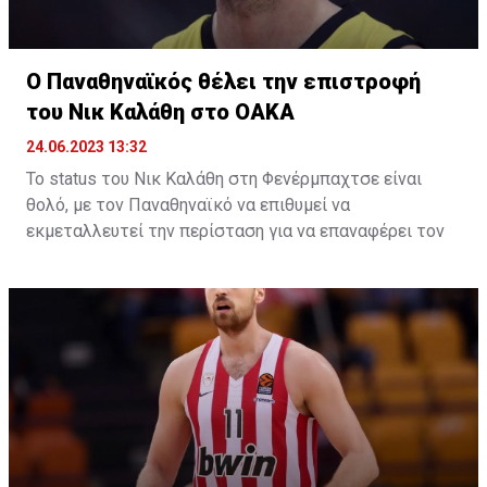
κάτι που θα γίνει το επόμενο χρονικό διάστημα, όπου
θα αποφασιστεί και η συμμετοχή της Βαλένθια ή της
Τουρκ Τέλεκομ στην Euroleague της νέας σεζόν.
Ο Παναθηναϊκός θέλει την επιστροφή
του Νικ Καλάθη στο ΟΑΚΑ
24.06.2023 13:32
Το status του Νικ Καλάθη στη Φενέρμπαχτσε είναι
θολό, με τον Παναθηναϊκό να επιθυμεί να
εκμεταλλευτεί την περίσταση για να επαναφέρει τον
ομογενή γκαρντ στο ΟΑΚΑ μετά από τρία χρόνια.
Το φετινό καλοκαίρι δεν αποκλείεται να φέρει
αρκετές αλλαγές στη Φενέρμπαχτσε, η οποία θα
στοχεύσει σε ισχυρή μεταγραφική ενίσχυση. Τούτο
βέβαια συνεπάγεται, παράλληλα, τις αποχωρήσεις
κάποιων εκ των παικτών που αποτέλεσαν βασικά
κομμάτια του rotation το 2022/23.
Ένας εξ αυτών ο Νικ Καλάθης. Ο ομογενής γκαρντ
υπέγραψε διετές συμβόλαιο συνεργασίας το περσινό