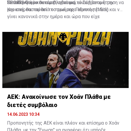
Παναθηναϊκό και τον Ολυμπιακό.
SPORT24
Το πιθανότερο σενάριο, πάντως, είναι η αναμέτρηση να
) ή αν θα αναβληθεί για το Σάββατο ή την
Κυριακή, θα παρθεί το πρωί της Πέμπτης (15/6).
μην επηρεαστεί από το τριήμερο εθνικό πένθος και να
γίνει κανονικά στην ημέρα και ώρα που είχε
προγραμματιστεί εξ αρχής.
ΑΕΚ: Ανακοίνωσε τον Χοάν Πλάθα με
διετές συμβόλαιο
14.06.2023 10:34
Προπονητής της ΑΕΚ είναι πλέον και επίσημα ο Χοάν
Πλάθα, με την "Ένωση" να αναφέρει ότι υπήρξε