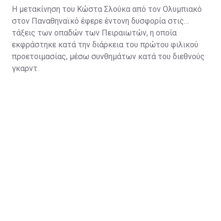
Η μετακίνηση του Κώστα Σλούκα από τον Ολυμπιακό
στον Παναθηναϊκό έφερε έντονη δυσφορία στις
τάξεις των οπαδών των Πειραιωτών, η οποία
εκφράστηκε κατά την διάρκεια του πρώτου φιλικού
προετοιμασίας, μέσω συνθημάτων κατά του διεθνούς
γκαρντ.
Η κίνηση να πάρει ο Παναθηναϊκός τον Κώστα τον
βοηθάει πάρα πολύ και στο ελληνικό κορμό και