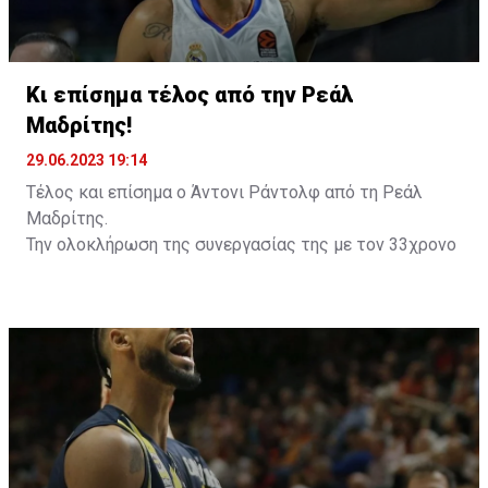
Κι επίσημα τέλος από την Ρεάλ
Μαδρίτης!
29.06.2023 19:14
Τέλος και επίσημα ο Άντονι Ράντολφ από τη Ρεάλ
Μαδρίτης.
Την ολοκλήρωση της συνεργασίας της με τον 33χρονο
άσο, έπειτα από επτά χρόνια κοινής πορείας,
ανακοίνωσε η «βασίλισσα», κάνοντας λόγο για
υποδειγματική συμπεριφορά από την πλευρά του
παίκτη.
Ο Αμερικανός άσος μετακινήθηκε το 2016 στη
Μαδρίτη έπειτα από μία εξαιρετική διετία στη Ρωσία
με τη Λοκομοτίβ Κουμπάν και κατέκτησε 12 τίτλους
(2 Ευρωλίγκες, 3 πρωταθλήματα, 2 Κύπελλα, 5 Σούπερ
Καπ Ισπανίας) σε 7 σεζόν.