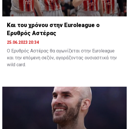
Και του χρόνου στην Euroleague ο
Ερυθρός Αστέρας
25.06.2023 20:34
Ο Ερυθρός Αστέρας θα αγωνίζεται στην Euroleague
και την επόμενη σεζόν, αγοράζοντας ουσιαστικά την
wild card.
Όπως αναφέρει το «telegraf.rs», η σερβική ομάδα
κατέβαλε το ποσό των 500.000 ευρώ και εξασφάλισε
την συμμετοχή της και την νέα σεζόν στην Euroleague.
Η παρουσία της Παρτιζάν, ως κατόχου της Αδριατικής
Λίγκας ήταν δεδομένη, με τον Ερυθρό Αστέρα,
σύμφωνα με το δημοσίευμα, να πληρώνει στη
διοργάνωση 500.000 ευρώ και να εξασφαλίζει την
συμμετοχή της και την επόμενη περίοδο.
Το μόνο που μένει είναι να ανακοινωθεί και επίσημα,