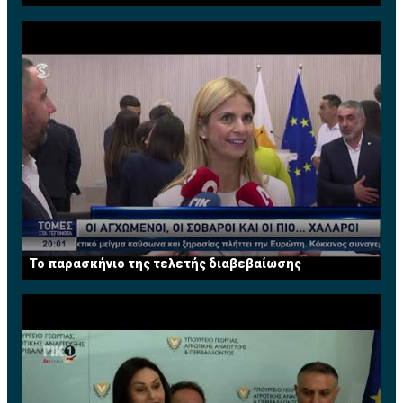
τελικά μάλλον θα επιστρέψει.
3.5 κοψ.
Αξιοσημείωτο είναι ότι ο Ολυμπιακός έχει
«Σίγουρα, πιστεύω ότι τη Δευτέρα το βράδυ, ήταν μια
εκδηλώσει ακριβώς τις ίδιες προσπάθειες και στα
πολύ αληθινή δήλωση που έκανε, σκεφτόταν να φύγει
δυο ματς (32 τρίποντα και 24 τρίποντα)
εκείνη τη στιγμή. Αλλά φαίνεται ότι θα τον δούμε πίσω
Ο Παναθηναϊκός υπερτερεί στην ευστοχία από μακριά
στους Λέικερς του χρόνου», πρόσθεσε.
και κάνει λιγότερα λάθη και περισσότερα κλεψίματα.
Πηγή: sport-fm.gr
Οι αριθμοί του: μ.ο
78.5π με 51.3%δ, 31.9%τρ, 66.6%β,
22ρ, 16.5ασ, 8κλ, 11λ και 2 κοψ.
Στον Ολυμπιακό οι πρωταγωνιστές δεν...
εκδηλώθηκαν πλήρως. Είπαμε, ο Σλούκας δεν
αγωνίστηκε στο δεύτερο ματς, ο Βεζένκοβ έφυγε
τραυματίας και ο
Γουόκαπ
αποβλήθηκε. Παρότι,
πάντως, έφυγε νωρίς-νωρίς στο Game 2, ο Αμερικανός
Το παρασκήνιο της τελετής διαβεβαίωσης
έχει προλάβει να κάνει ένα σπουδαίο ματς και είναι
πρώτος σκόρερ του Ολυμπιακού με 13.5π (και 4.5ασ)
αλλά και εντυπωσιακά ποσοστά: 71.4%δ, 45.4%τρ,
απόδειξη ότι έχει προσαρμοστεί στην άμυνα του
Παναθηναϊκού που τον... προκαλεί να σουτάρει.
Συγκριτικά πάντως ο παίκτης που δημιουργεί τα
περισσότερα προβλήματα στον Παναθηναϊκό