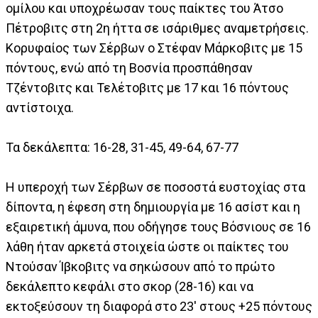
ομίλου και υποχρέωσαν τους παίκτες του Άτσο
Πέτροβιτς στη 2η ήττα σε ισάριθμες αναμετρήσεις.
Κορυφαίος των Σέρβων ο Στέφαν Μάρκοβιτς με 15
πόντους, ενώ από τη Βοσνία προσπάθησαν
Τζέντοβιτς και Τελέτοβιτς με 17 και 16 πόντους
αντίστοιχα.
Τα δεκάλεπτα: 16-28, 31-45, 49-64, 67-77
Η υπεροχή των Σέρβων σε ποσοστά ευστοχίας στα
δίποντα, η έφεση στη δημιουργία με 16 ασίστ και η
εξαιρετική άμυνα, που οδήγησε τους Βόσνιους σε 16
λάθη ήταν αρκετά στοιχεία ώστε οι παίκτες του
Ντούσαν Ίβκοβιτς να σηκώσουν από το πρώτο
δεκάλεπτο κεφάλι στο σκορ (28-16) και να
εκτοξεύσουν τη διαφορά στο 23' στους +25 πόντους