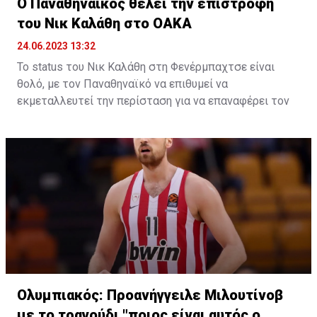
Ο Παναθηναϊκός θέλει την επιστροφή
του Νικ Καλάθη στο ΟΑΚΑ
24.06.2023 13:32
Το status του Νικ Καλάθη στη Φενέρμπαχτσε είναι
θολό, με τον Παναθηναϊκό να επιθυμεί να
εκμεταλλευτεί την περίσταση για να επαναφέρει τον
ομογενή γκαρντ στο ΟΑΚΑ μετά από τρία χρόνια.
Το φετινό καλοκαίρι δεν αποκλείεται να φέρει
αρκετές αλλαγές στη Φενέρμπαχτσε, η οποία θα
στοχεύσει σε ισχυρή μεταγραφική ενίσχυση. Τούτο
βέβαια συνεπάγεται, παράλληλα, τις αποχωρήσεις
κάποιων εκ των παικτών που αποτέλεσαν βασικά
κομμάτια του rotation το 2022/23.
Ένας εξ αυτών ο Νικ Καλάθης. Ο ομογενής γκαρντ
υπέγραψε διετές συμβόλαιο συνεργασίας το περσινό
καλοκαίρι, τούτη την ώρα όμως είναι πιθανό το
ενδεχόμενο της πρόωρης αποχώρησης. Αν και
Ολυμπιακός: Προανήγγειλε Μιλουτίνοβ
πρόκειται για μια ιστορία που δεν έχει προχωρήσει
με το τραγούδι "ποιος είναι αυτός ο