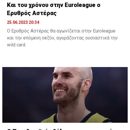
Και του χρόνου στην Euroleague ο
Ερυθρός Αστέρας
25.06.2023 20:34
Ο Ερυθρός Αστέρας θα αγωνίζεται στην Euroleague
και την επόμενη σεζόν, αγοράζοντας ουσιαστικά την
wild card.
Όπως αναφέρει το «telegraf.rs», η σερβική ομάδα
κατέβαλε το ποσό των 500.000 ευρώ και εξασφάλισε
την συμμετοχή της και την νέα σεζόν στην Euroleague.
Η παρουσία της Παρτιζάν, ως κατόχου της Αδριατικής
Λίγκας ήταν δεδομένη, με τον Ερυθρό Αστέρα,
σύμφωνα με το δημοσίευμα, να πληρώνει στη
διοργάνωση 500.000 ευρώ και να εξασφαλίζει την
συμμετοχή της και την επόμενη περίοδο.
Το μόνο που μένει είναι να ανακοινωθεί και επίσημα,
κάτι που θα γίνει το επόμενο χρονικό διάστημα, όπου
θα αποφασιστεί και η συμμετοχή της Βαλένθια ή της
Τουρκ Τέλεκομ στην Euroleague της νέας σεζόν.