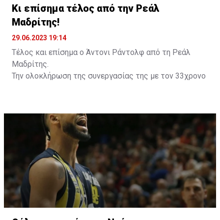
Κι επίσημα τέλος από την Ρεάλ
Μαδρίτης!
29.06.2023 19:14
Τέλος και επίσημα ο Άντονι Ράντολφ από τη Ρεάλ
Μαδρίτης.
Την ολοκλήρωση της συνεργασίας της με τον 33χρονο
άσο, έπειτα από επτά χρόνια κοινής πορείας,
ανακοίνωσε η «βασίλισσα», κάνοντας λόγο για
υποδειγματική συμπεριφορά από την πλευρά του
παίκτη.
Ο Αμερικανός άσος μετακινήθηκε το 2016 στη
Μαδρίτη έπειτα από μία εξαιρετική διετία στη Ρωσία
με τη Λοκομοτίβ Κουμπάν και κατέκτησε 12 τίτλους
(2 Ευρωλίγκες, 3 πρωταθλήματα, 2 Κύπελλα, 5 Σούπερ
Καπ Ισπανίας) σε 7 σεζόν.
Πάντως, τα τελευταία χρόνια δεν είχε πολύ χρόνο
συμμετοχής, καθώς ταλαιπωρήθηκε από σοβαρούς
τραυματισμούς. Τη φετινή σεζόν αγωνίστηκε σε 8