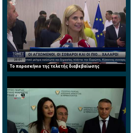
εκείνη τη στιγμή. Αλλά φαίνεται ότι θα τον δούμε πίσω
Ο Παναθηναϊκός υπερτερεί στην ευστοχία από μακριά
στους Λέικερς του χρόνου», πρόσθεσε.
και κάνει λιγότερα λάθη και περισσότερα κλεψίματα.
Πηγή: sport-fm.gr
Οι αριθμοί του: μ.ο
78.5π με 51.3%δ, 31.9%τρ, 66.6%β,
22ρ, 16.5ασ, 8κλ, 11λ και 2 κοψ.
Στον Ολυμπιακό οι πρωταγωνιστές δεν...
εκδηλώθηκαν πλήρως. Είπαμε, ο Σλούκας δεν
αγωνίστηκε στο δεύτερο ματς, ο Βεζένκοβ έφυγε
τραυματίας και ο
Γουόκαπ
αποβλήθηκε. Παρότι,
πάντως, έφυγε νωρίς-νωρίς στο Game 2, ο Αμερικανός
Το παρασκήνιο της τελετής διαβεβαίωσης
έχει προλάβει να κάνει ένα σπουδαίο ματς και είναι
πρώτος σκόρερ του Ολυμπιακού με 13.5π (και 4.5ασ)
αλλά και εντυπωσιακά ποσοστά: 71.4%δ, 45.4%τρ,
απόδειξη ότι έχει προσαρμοστεί στην άμυνα του
Παναθηναϊκού που τον... προκαλεί να σουτάρει.
Συγκριτικά πάντως ο παίκτης που δημιουργεί τα
περισσότερα προβλήματα στον Παναθηναϊκό
παραμένει ο
Μουσταφά Φαλ
με μέσο όρο 11π, 6.5ρ και
4 ασίστ! Ο Γάλλος δεν έχει χάσει ακόμα σουτ (10/10)