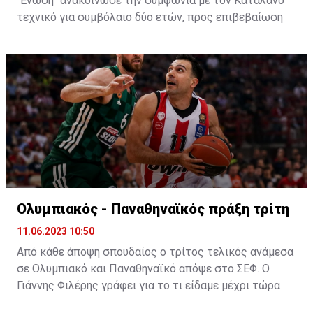
"Ένωση" ανακοίνωσε την συμφωνία με τον Καταλανό
τεχνικό για συμβόλαιο δύο ετών, προς επιβεβαίωση
των πληροφοριών που ανέφεραν ότι οι δύο πλευρές
τα είχαν βρει.
Ο Πλάθα αποτελεί ένα από τα μεγαλύτερα ονόματα
τεχνικών που θα καθίσει στον πάγκο της "Ένωσης".
Έχει ένα βαρύ βιογραφικό με παρουσία μεταξύ άλλων
στους πάγκους της Ρεάλ και της Μάλαγα και μία
ισπανική φιλοσοφία την οποία θα προσπαθήσει να
εφαρμόσει στους "κιτρινόμαυρους".
Η ανακοίνωση της ΑΕΚ
:
Ολυμπιακός - Παναθηναϊκός πράξη τρίτη
11.06.2023 10:50
Από κάθε άποψη σπουδαίος ο τρίτος τελικός ανάμεσα
σε Ολυμπιακό και Παναθηναϊκό απόψε στο ΣΕΦ. Ο
Γιάννης Φιλέρης γράφει για το τι είδαμε μέχρι τώρα
και τι αναμένεται να γίνει απόψε