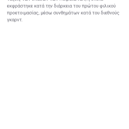
εκφράστηκε κατά την διάρκεια του πρώτου φιλικού
προετοιμασίας, μέσω συνθημάτων κατά του διεθνούς
γκαρντ.
Η κίνηση να πάρει ο Παναθηναϊκός τον Κώστα τον
βοηθάει πάρα πολύ και στο ελληνικό κορμό και
αγωνιστικά και ουσιαστικά πως η ομάδα βάζει έναν
παίκτη με νοοτροπία νικητή".