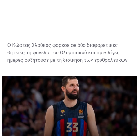
Η κίνηση να πάρει ο Παναθηναϊκός τον Κώστα τον
βοηθάει πάρα πολύ και στο ελληνικό κορμό και
αγωνιστικά και ουσιαστικά πως η ομάδα βάζει έναν
παίκτη με νοοτροπία νικητή".
Ο Κώστας Σλούκας φόρεσε σε δύο διαφορετικές
θητείες τη φανέλα του
Ολυμπιακού
και πριν λίγες
ημέρες συζητούσε με τη διοίκηση των ερυθρολεύκων
για ένα νέο συμβόλαιο με το οποίο θα έκλεινε
πιθανότατα την καριέρα του στο μεγάλο λιμάνι και θα
τον έκανε legend του συλλόγου, δίπλα σε Σπανούλη,
Πρίντεζη και Παπανικολάου.
Ωστόσο, τα τελευταία 24ωρα ήρθε η απόλυτη
ανατροπή, με τον 33χρονη διεθνή γκαρντ όχι μόνο να
μην υπογράφει συμβόλαιο με τον Ολυμπιακό αλλά
να
δίνει τα χέρια με τον Παναθηναϊκό
για τα επόμενα
τρία χρόνια,
για να γίνει έτσι ο πιο ακριβοπληρωμένος
Έλληνας παίκτης σε ελληνική ομάδα
.