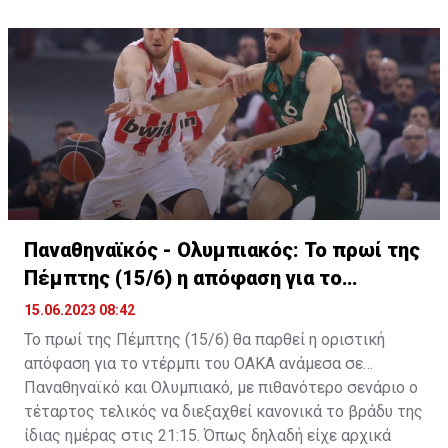
δεύτερος έχει ως βασικότερο μειονέκτημα το buy out
που προβλέπεται στο ισχύον συμβόλαιό του με την
Μπασκόνια. Μέχρι λοιπόν να καταλήξουν σε συμφωνία
(ή "γάμο" αν προτιμάτε) με έναν εκ των δύο, στη
Φενέρμπαχτσε δεν προτίθενται να προχωρήσουν τις
όποιες διαδικασίες με τον Νικ Καλάθη.
Παναθηναϊκός - Ολυμπιακός: Το πρωί της
Πέμπτης (15/6) η απόφαση για το
ντέρμπι
15.06.2023 08:42
Το πρωί της Πέμπτης (15/6) θα παρθεί η οριστική
απόφαση για το ντέρμπι του ΟΑΚΑ ανάμεσα σε
Παναθηναϊκό και Ολυμπιακό, με πιθανότερο σενάριο ο
τέταρτος τελικός να διεξαχθεί κανονικά το βράδυ της
ίδιας ημέρας στις 21:15. Όπως δηλαδή είχε αρχικά