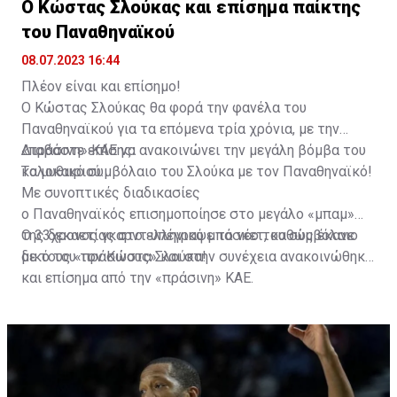
Ο Κώστας Σλούκας και επίσημα παίκτης
του Παναθηναϊκού
08.07.2023 16:44
Για την ακρίβεια, από την Αυστρία, με φίλους των
Πλέον είναι και επίσημο!
ερυθρολεύκων να δηλώνουν "παρών" στο πρώτο
Ο Κώστας Σλούκας θα φορά την φανέλα του
φιλικό του ποδοσφαιρικού Ολυμπιακού το φετινό
Παναθηναϊκού για τα επόμενα τρία χρόνια, με την
καλοκαίρι, απέναντι στην Σλοβάτσκο, και να κλέβουν
«πράσινη» ΚΑΕ να ανακοινώνει την μεγάλη βόμβα του
Διαβάστε επίσης:
την παράσταση.
καλοκαιριού.
Tο μυθικό συμβόλαιο του Σλούκα με τον Παναθηναϊκό!
Όχι μόνο με καπνογόνα αλλά και με συνθήματα κατά
Με συνοπτικές διαδικασίες
του Κώστα Σλούκα, με τους οπαδούς να καταφέρονται
ο Παναθηναϊκός επισημοποίησε στο μεγάλο «μπαμ»
κατά του άλλοτε γκαρντ των ερυθρολεύκων λίγο πριν
της δεκαετίας στο ελληνικό μπάσκετ, καθώς έκανε
Ο 33χρονος γκαρντ υπέγραψε το νέο του συμβόλαιο
την αρχή του αγώνα αλλά και 2-3 φορές κατά τη
δικό του τον Κώστα Σλούκα!
με τους «πράσινους» και στην συνέχεια ανακοινώθηκε
διάρκεια της αναμέτρησης.
και επίσημα από την «πράσινη» ΚΑΕ.