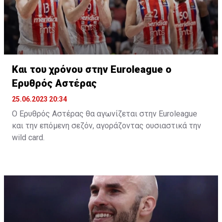
Και του χρόνου στην Euroleague ο
Ερυθρός Αστέρας
25.06.2023 20:34
Ο Ερυθρός Αστέρας θα αγωνίζεται στην Euroleague
και την επόμενη σεζόν, αγοράζοντας ουσιαστικά την
wild card.
Όπως αναφέρει το «telegraf.rs», η σερβική ομάδα
κατέβαλε το ποσό των 500.000 ευρώ και εξασφάλισε
την συμμετοχή της και την νέα σεζόν στην Euroleague.
Η παρουσία της Παρτιζάν, ως κατόχου της Αδριατικής
Λίγκας ήταν δεδομένη, με τον Ερυθρό Αστέρα,
σύμφωνα με το δημοσίευμα, να πληρώνει στη
διοργάνωση 500.000 ευρώ και να εξασφαλίζει την