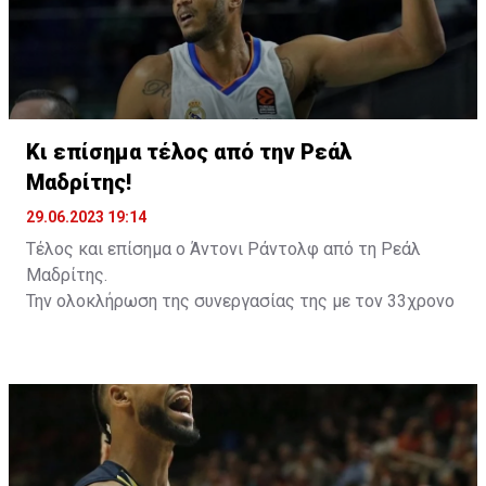
Κι επίσημα τέλος από την Ρεάλ
Μαδρίτης!
29.06.2023 19:14
Τέλος και επίσημα ο Άντονι Ράντολφ από τη Ρεάλ
Μαδρίτης.
Την ολοκλήρωση της συνεργασίας της με τον 33χρονο
άσο, έπειτα από επτά χρόνια κοινής πορείας,
ανακοίνωσε η «βασίλισσα», κάνοντας λόγο για
υποδειγματική συμπεριφορά από την πλευρά του
παίκτη.
Ο Αμερικανός άσος μετακινήθηκε το 2016 στη
Μαδρίτη έπειτα από μία εξαιρετική διετία στη Ρωσία
με τη Λοκομοτίβ Κουμπάν και κατέκτησε 12 τίτλους