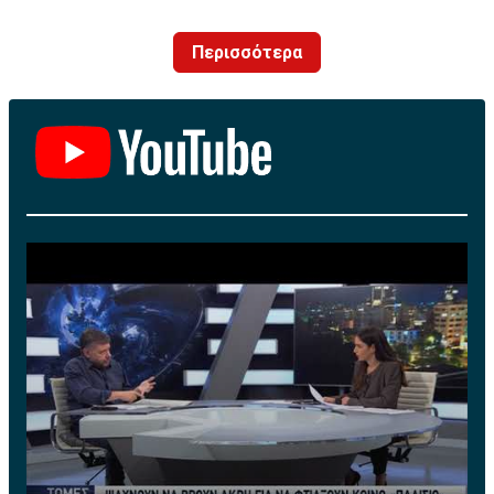
Ο «βασιλιάς» εμφανίστηκε πολύ απογοητευμένος μετά
Προφανώς ο Παναθηναϊκός εξακολουθεί να έχει τις
τον αποκλεισμό των Λέικερς από τους Νάγκετς με
ίδιες αδυναμίες που έδειξε σε όλη τη σεζόν, του λείπει
Περισσότερα
«σκούπα, και άφησε ανοιχτό το ενδεχόμενο να
πάρα πολύ ένας χειριστής (και ο Σερέλης αν ήξερε ότι
αποσυρθεί από την ενεργό δράση, επισημαίνοντας πως
ο Μπέικον θα... έκανε οτιδήποτε περνούσε από το χέρι
δεν ξέρει τι θα γίνει στην επόμενη σεζόν.
του για να φύγει, θα κρατούσε σίγουρα τον Γουόλτερς
Παρόλα αυτά, η επικρατούσα φημολογία είναι πλέον
και θα έστελνε εκτός ομάδας τον έτσι κι αλλιώς
πως ο ΛεΜπρόν δεν είναι ακόμη έτοιμος να αφήσει το
αόρατο Ντέρικ Γουίλιαμς) τις κρύβει, ωστόσο,
μπάσκετ. Συγκεκριμένα, ο Ντέιβ ΜακΜέναμιν,
επιμελώς και μέσα από το πάθος, την ένταση και την
γνωστός δημοσιογράφος του ESPN, επικαλέστηκε
σκληρή άμυνα, προσπαθεί όσο μπορεί περισσότερο.
πηγές κοντά στον παίκτη και τόνισε πως ο «βασιλιάς»
"Ξύλο" και πρωταγωνιστές
έχει σκοπό να τιμήσει κανονικά το συμβόλαιό του με
Στα playoffs έτσι κι αλλιώς πάντα ανεβαίνουν οι
τους Λέικερς και την επόμενη σεζόν. Θυμίζουμε πως ο
στροφές. Πάντα πέφτει το μπασκετικό "ξύλο" που
σπουδαίος φόργουορντ υπέγραψε το περασμένο
προκύπτει από την αμυντική προσήλωση. Στην Ελλάδα
καλοκαίρι διετές συμβόλαιο αξίας 97 εκατ. δολαρίων
έχουμε και μια... αδυναμία στο αμερικάνικο ρητό ότι η
με την ομάδα του LA.
άμυνα φέρνει τους τίτλους και η επίθεση τα εισιτήρια.
Σύμφωνα με τον ΜακΜέναμιν, μια πηγή του είπε
Η ισορροπία των δυο ομάδων φαίνεται και από τους
νωρίτερα την εβδομάδα ότι οι αμφιλεγόμενες
αριθμούς τους.
δηλώσεις του Τζέιμς ήρθαν σε «δύσκολη στιγμή» για
Ο Ολυμπιακός σουτάρει λίγο καλύτερα στα δίποντα,
τον 38χρονο μετά την πικρή ήττα από το Ντένβερ. Ο
παίρνει περισσότερα ριμπάουντ και δίνει πιο πολλές