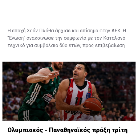
Η εποχή Χοάν Πλάθα άρχισε και επίσημα στην ΑΕΚ. Η
"Ένωση" ανακοίνωσε την συμφωνία με τον Καταλανό
τεχνικό για συμβόλαιο δύο ετών, προς επιβεβαίωση
των πληροφοριών που ανέφεραν ότι οι δύο πλευρές
τα είχαν βρει.
Ο Πλάθα αποτελεί ένα από τα μεγαλύτερα ονόματα
τεχνικών που θα καθίσει στον πάγκο της "Ένωσης".
Έχει ένα βαρύ βιογραφικό με παρουσία μεταξύ άλλων
στους πάγκους της Ρεάλ και της Μάλαγα και μία
ισπανική φιλοσοφία την οποία θα προσπαθήσει να
εφαρμόσει στους "κιτρινόμαυρους".
Η ανακοίνωση της ΑΕΚ
:
Ολυμπιακός - Παναθηναϊκός πράξη τρίτη