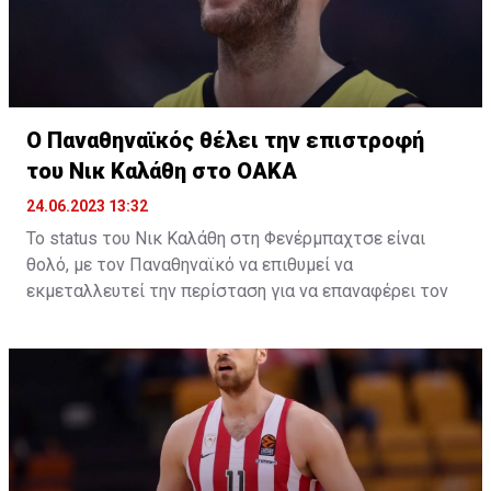
συμμετοχή της και την επόμενη περίοδο.
Το μόνο που μένει είναι να ανακοινωθεί και επίσημα,
κάτι που θα γίνει το επόμενο χρονικό διάστημα, όπου
θα αποφασιστεί και η συμμετοχή της Βαλένθια ή της
Τουρκ Τέλεκομ στην Euroleague της νέας σεζόν.
Ο Παναθηναϊκός θέλει την επιστροφή
του Νικ Καλάθη στο ΟΑΚΑ
24.06.2023 13:32
Το status του Νικ Καλάθη στη Φενέρμπαχτσε είναι
θολό, με τον Παναθηναϊκό να επιθυμεί να
εκμεταλλευτεί την περίσταση για να επαναφέρει τον
ομογενή γκαρντ στο ΟΑΚΑ μετά από τρία χρόνια.
Το φετινό καλοκαίρι δεν αποκλείεται να φέρει
αρκετές αλλαγές στη Φενέρμπαχτσε, η οποία θα
στοχεύσει σε ισχυρή μεταγραφική ενίσχυση. Τούτο
βέβαια συνεπάγεται, παράλληλα, τις αποχωρήσεις
κάποιων εκ των παικτών που αποτέλεσαν βασικά
κομμάτια του rotation το 2022/23.