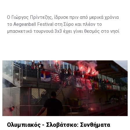
Ο Γιώργος Πρίντεζης, ίδρυσε πριν από μερικά χρόνια
το Aegeanball Festival στη Σύρο και πλέον το
μπασκετικό τουρνουά 3x3 έχει γίνει θεσμός στο νησί
με μεγάλα ονόματα του αθλητισμού και όχι μόνο να
δίνουν το "παρών".
Ο άλλοτε εμβληματικός αρχηγός του Ολυμπιακού,
μίλησε για το θέμα της ημέρας, την μετακίνηση του
Κώστα Σλούκα από τους "ερυθρόλευκους" στους
"πράσινους" τονίζοντας:
"
Ο κάθε άνθρωπος είναι
μεγάλος, παίρνει τις δικές του αποφάσεις. Δεν είμαστε
όλοι ίδιοι. Τα δάχτυλα του χεριού δεν είναι όλα ίδια. Ο
καθένας αντιμετωπίζει τις καταστάσεις όπως πιστεύει
εκείνος καλύτερα για την οικογένεια του, για τον
εγωισμό του. Για αυτά που πιστεύει ότι μπορεί να κάνει.
Πήρε μια απόφαση, σίγουρα ο Κώστας για να πάρει αυτή
την απόφαση τη σκέφτηκε με την οικογένεια του. Ο
Ολυμπιακός - Σλοβάτσκο: Συνθήματα
καθένας κάνει αυτό που πραγματικά πιστεύει καλύτερο