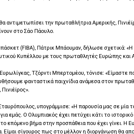
α αντιμετωπίσει την πρωταθλήτρια Αμερικής, Πινιέϊρ
ίνουν στο Σάο Πάουλο.
πάσκετ (FIBA), Πάτρικ Μπάουμαν, δήλωσε σχετικά: «Η 
ωτικού Κυπέλλου με τους πρωταθλητές Ευρώπης και Α
 Ευρωλίγκας, Τζόρντι Μπερτομέου, τόνισε: «Είμαστε π
ουθήσουμε φανταστικά παιχνίδια ανάμεσα στον πρωτα
Πινιέϊρος».
Σταυρόπουλος, υπογράμμισε: «Η παρουσία μας σε μία 
για εμάς. Ο Ολυμπιακός έχει πετύχει κάτι το ιστορικό
ι το επόμενο βήμα στην προσπάθεια που έχει γίνει. Η Ε
α. Είμαι σίγουρος πως στο μέλλον η διοργάνωση θα απ