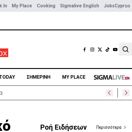
 In
My Place
Cooking
Sigmalive English
JobsCyprus
Sear
TODAY
ΣΗΜΕΡΙΝΗ
MY PLACE
κό
Ροή Ειδήσεων
Περισσότερα