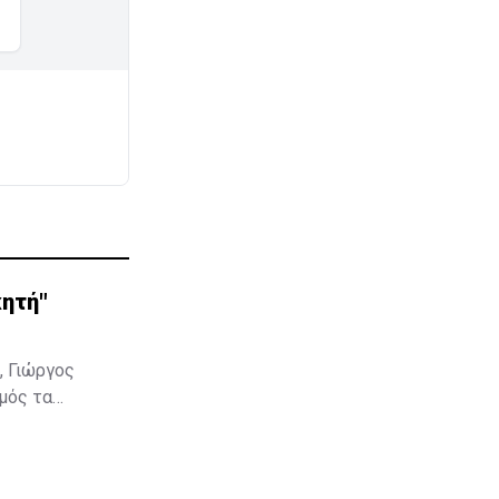
κητή"
, Γιώργος
σμός τα