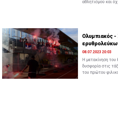
αθλητισμού και όχι
Ο άλλοτε εμβληματ
μετακίνηση του Κώ
κάθε άνθρωπος είνα
δάχτυλα του χεριού
πιστεύει εκείνος κ
Ολυμπιακός -
ότι μπορεί να κάνει
ερυθρολεύκω
Πήρε μια απόφαση,
οικογένεια του. Ο 
08.07.2023 20:03
Η μετακίνηση του
δυσφορία στις τά
του πρώτου φιλικ