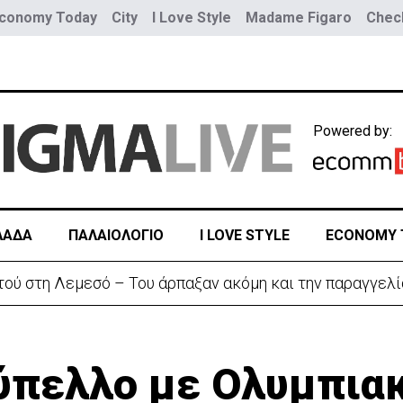
conomy Today
City
I Love Style
Madame Figaro
Check
Powered by:
ΛΑΔΑ
ΠΑΛΑΙΟΛΟΓΙΟ
I LOVE STYLE
ECONOMY 
η διπλωματική κόντρα για το Σένγκεν
ύπελλο με Ολυμπια