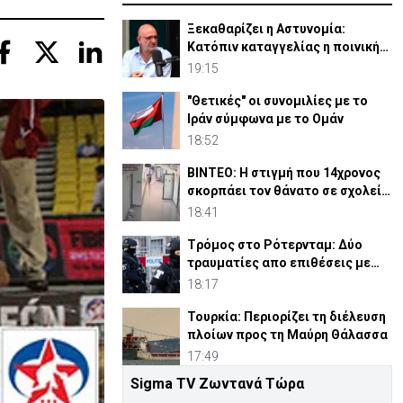
Ξεκαθαρίζει η Αστυνομία:
Κατόπιν καταγγελίας η ποινική
έρευνα κατά Δρουσιώτη
19:15
"Θετικές" οι συνομιλίες με το
Ιράν σύμφωνα με το Ομάν
18:52
ΒΙΝΤΕΟ: Η στιγμή που 14χρονος
σκορπάει τον θάνατο σε σχολείο
στην Ταϊλάνδη
18:41
Tρόμος στο Ρότερνταμ: Δύο
τραυματίες απο επιθέσεις με
μαχαίρι
18:17
Τουρκία: Περιορίζει τη διέλευση
πλοίων προς τη Μαύρη Θάλασσα
17:49
Sigma TV Ζωντανά Τώρα
Βουλγαρία:Εξερράγη drone σε