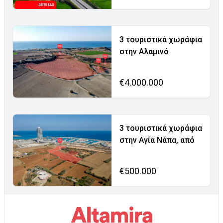
3 τουριστικά χωράφια
στην Αλαμινό
€4.000.000
3 τουριστικά χωράφια
στην Αγία Νάπα, από
€500.000