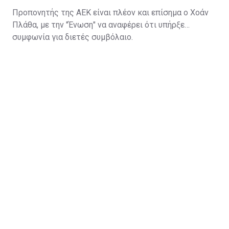
Προπονητής της ΑΕΚ είναι πλέον και επίσημα ο Χοάν
Πλάθα, με την "Ένωση" να αναφέρει ότι υπήρξε
συμφωνία για διετές συμβόλαιο.