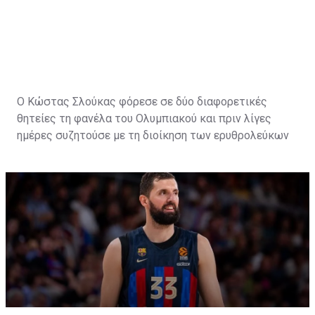
Η κίνηση να πάρει ο Παναθηναϊκός τον Κώστα τον
βοηθάει πάρα πολύ και στο ελληνικό κορμό και
αγωνιστικά και ουσιαστικά πως η ομάδα βάζει έναν
παίκτη με νοοτροπία νικητή".
Ο Κώστας Σλούκας φόρεσε σε δύο διαφορετικές
θητείες τη φανέλα του
Ολυμπιακού
και πριν λίγες
ημέρες συζητούσε με τη διοίκηση των ερυθρολεύκων
για ένα νέο συμβόλαιο με το οποίο θα έκλεινε
πιθανότατα την καριέρα του στο μεγάλο λιμάνι και θα
τον έκανε legend του συλλόγου, δίπλα σε Σπανούλη,
Πρίντεζη και Παπανικολάου.
Ωστόσο, τα τελευταία 24ωρα ήρθε η απόλυτη
ανατροπή, με τον 33χρονη διεθνή γκαρντ όχι μόνο να
μην υπογράφει συμβόλαιο με τον Ολυμπιακό αλλά
να
δίνει τα χέρια με τον Παναθηναϊκό
για τα επόμενα
τρία χρόνια,
για να γίνει έτσι ο πιο ακριβοπληρωμένος
Έλληνας παίκτης σε ελληνική ομάδα
.