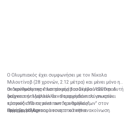
διαθέσιμος στην αγορά.
Θυμίζουμε πως ο άλλοτε αρχηγός του τριφυλλιού
αποχώρησε το 2020 (στο πλαίσιο των μαζικών
αλλαγών λόγω του περιορισμένου προϋπολογισμού)
με προορισμό την Μπαρτσελόνα, όπου έμεινε για μία
διετία. Πέρσι πήρε τη μεταγραφή στη Φενέρμπαχτσε
(αφού πρώτα αποζημειώθηκε από την Μπαρτσελόνα
για να "σπάσει" το συμβόλαιό του), υπογράφοντας
συμφωνία διετούς διάρκειας. Ένα χρονικό πλαίσιο το
οποίο όμως φαίνεται πως δεν θα εξαντλήσει.
Ο Ολυμπιακός έχει συμφωνήσει με τον Νίκολα
Τουλάχιστον με τα υπάρχοντα δεδομένα.
Μιλουτίνοβ (28 χρονών, 2.12 μέτρα) και μένει μόνο η
Η συνάρτηση με Σλούκα - Τόμπσον
ανακοίνωση της επιστροφής του Σέρβου σέντερ. Αυτή
Οι "ερυθρόλευκοι" λοιπόν ανέβασαν ένα VIDEO που
Ουδεμία εξέλιξη πρόκειται να υπάρξει βέβαια, αν
φαίνεται ότι μάλλον δεν θα αργήσει πολύ αν κρίνει
δείχνει την Μαρινέλλα να τραγουδάει το γνωστό
πρώτα η Φενέρμπαχτσε δεν διευθετήσει τις δικές τις
κάποιος από το post των "ερυθρόλευκων" στον
τραγούδι "
Ποιος είναι αυτός ο αψηλός
",
προτεραιότητες στο "1". Είτε με τον Κώστα Σλούκα
επίσημο λογαριασμό τους στο twitter.
προαναγγέλλοντας ουσιαστικά την ανακοίνωση.
Πηγή:Sport24.gr
είτε με τον Ντάριους Τόμπσον.
Ο πρώτος είναι η πιο απλή περίπτωση λόγω του ότι
κυκλοφορεί ως ελεύθερος στην αγορά, την ώρα που ο