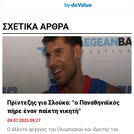
ΣΧΕΤΙΚΑ ΑΡΘΡΑ
Πρίντεζης για Σλούκα: "ο Παναθηναϊκός
πήρε έναν παίκτη νικητή"
09.07.2023 09:27
Ο άλλοτε αρχηγός του Ολυμπιακού και ιδρυτής του