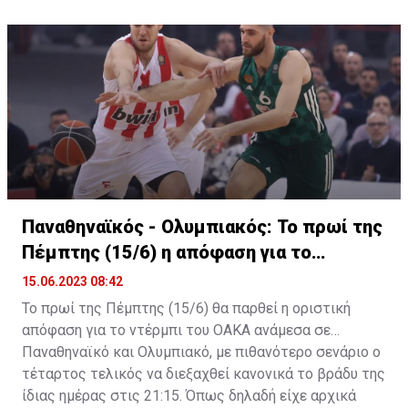
δεύτερος έχει ως βασικότερο μειονέκτημα το buy out
που προβλέπεται στο ισχύον συμβόλαιό του με την
Μπασκόνια. Μέχρι λοιπόν να καταλήξουν σε συμφωνία
(ή "γάμο" αν προτιμάτε) με έναν εκ των δύο, στη
Φενέρμπαχτσε δεν προτίθενται να προχωρήσουν τις
όποιες διαδικασίες με τον Νικ Καλάθη.
Παναθηναϊκός - Ολυμπιακός: Το πρωί της
Πέμπτης (15/6) η απόφαση για το
ντέρμπι
15.06.2023 08:42
Το πρωί της Πέμπτης (15/6) θα παρθεί η οριστική
απόφαση για το ντέρμπι του ΟΑΚΑ ανάμεσα σε
Παναθηναϊκό και Ολυμπιακό, με πιθανότερο σενάριο ο
τέταρτος τελικός να διεξαχθεί κανονικά το βράδυ της
ίδιας ημέρας στις 21:15. Όπως δηλαδή είχε αρχικά