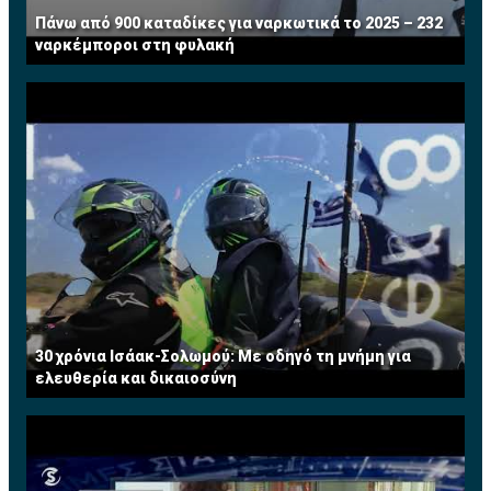
ΜακΜέναμιν σημείωσε επίσης ότι ο Τζέιμς εννοούσε
ασίστ. Συνολικά οι "ερυθρόλευκοι" έχουν
μ.ο 79π με
Πάνω από 900 καταδίκες για ναρκωτικά το 2025 – 232
αυτό που είπε τη Δευτέρα, παρά το γεγονός πως
57.8%δ, 29/.1%τρ, 73.3%β, 30ρ, 18.5ασ, 5κλ, 13λ και
ναρκέμποροι στη φυλακή
τελικά μάλλον θα επιστρέψει.
3.5 κοψ.
Αξιοσημείωτο είναι ότι ο Ολυμπιακός έχει
«Σίγουρα, πιστεύω ότι τη Δευτέρα το βράδυ, ήταν μια
εκδηλώσει ακριβώς τις ίδιες προσπάθειες και στα
πολύ αληθινή δήλωση που έκανε, σκεφτόταν να φύγει
δυο ματς (32 τρίποντα και 24 τρίποντα)
εκείνη τη στιγμή. Αλλά φαίνεται ότι θα τον δούμε πίσω
Ο Παναθηναϊκός υπερτερεί στην ευστοχία από μακριά
στους Λέικερς του χρόνου», πρόσθεσε.
και κάνει λιγότερα λάθη και περισσότερα κλεψίματα.
Πηγή: sport-fm.gr
Οι αριθμοί του: μ.ο
78.5π με 51.3%δ, 31.9%τρ, 66.6%β,
22ρ, 16.5ασ, 8κλ, 11λ και 2 κοψ.
Στον Ολυμπιακό οι πρωταγωνιστές δεν...
εκδηλώθηκαν πλήρως. Είπαμε, ο Σλούκας δεν
αγωνίστηκε στο δεύτερο ματς, ο Βεζένκοβ έφυγε
τραυματίας και ο
Γουόκαπ
αποβλήθηκε. Παρότι,
30 χρόνια Ισάακ-Σολωμού: Με οδηγό τη μνήμη για
πάντως, έφυγε νωρίς-νωρίς στο Game 2, ο Αμερικανός
ελευθερία και δικαιοσύνη
έχει προλάβει να κάνει ένα σπουδαίο ματς και είναι
πρώτος σκόρερ του Ολυμπιακού με 13.5π (και 4.5ασ)
αλλά και εντυπωσιακά ποσοστά: 71.4%δ, 45.4%τρ,
απόδειξη ότι έχει προσαρμοστεί στην άμυνα του