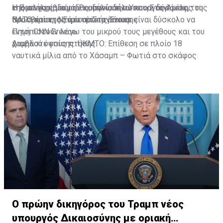
επόμενης εβδομάδας, δήλωσε ο Υπουργός Άμυνας της
της στήλης μαύρου καπνού, δήλωσε ο Στογιάνοφ,
Η Βουλγαρία και η Ρουμανία είναι και οι δύο μέλη του
Βουλγαρίας, Ντιμίταρ Στογιάνοφ.
προσθέτοντας ότι τέτοια drones είναι δύσκολο να
ΝΑΤΟ και της Ευρωπαϊκής Ένωσης
εντοπιστούν λόγω του μικρού τους μεγέθους και του
Πηγή: CNN Greece
χαμηλού ύψους πτήσης.
Διαβάστε επίσης:
UKMTO: Επίθεση σε πλοίο 18
ναυτικά μίλια από το Χάσαμπ – Φωτιά στο σκάφος
Ο πρώην δικηγόρος του Τραμπ νέος
υπουργός Δικαιοσύνης με οριακή