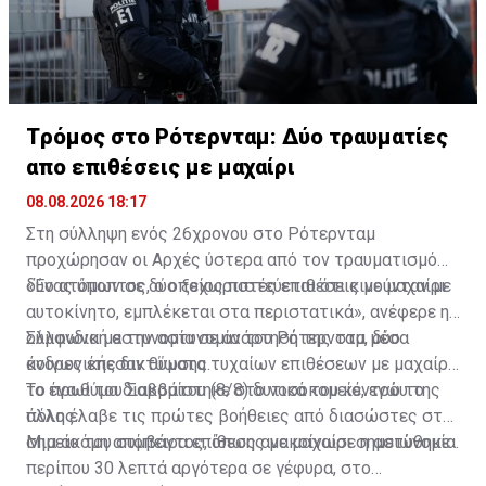
Tρόμος στο Ρότερνταμ: Δύο τραυματίες
απο επιθέσεις με μαχαίρι
08.08.2026 18:17
Στη σύλληψη ενός 26χρονου στο Ρότερνταμ
προχώρησαν οι Αρχές ύστερα από τον τραυματισμό
δύο ατόμων σε δύο ξεχωριστές επιθέσεις με μαχαίρι.
«Ένας ύποπτος, ο οποίος πιστεύεται ότι κινούνταν με
αυτοκίνητο, εμπλέκεται στα περιστατικά», ανέφερε η
ολλανδική αστυνομία σε ανάρτησή της στα μέσα
Σύμφωνα με την αστυνομία του Ρότερνταμ, δύο
κοινωνικής δικτύωσης.
άνδρες έπεσαν θύματα τυχαίων επιθέσεων με μαχαίρι
το πρωί του Σαββάτου (8/8) δυτικά του κέντρου της
Το ένα θύμα διακομίστηκε στο νοσοκομείο, ενώ το
πόλης.
άλλο έλαβε τις πρώτες βοήθειες από διασώστες στο
σημείο του συμβάντος, όπως ανακοίνωσε η αστυνομία.
Μια ακόμη απόπειρα επίθεσης με μαχαίρι σημειώθηκε
περίπου 30 λεπτά αργότερα σε γέφυρα, στο