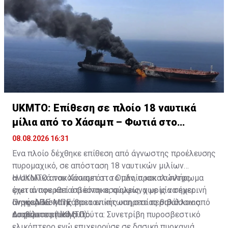
UKMTO: Επίθεση σε πλοίο 18 ναυτικά
μίλια από το Χάσαμπ – Φωτιά στο
σκάφος
08.08.2026 16:31
Ένα πλοίο δέχθηκε επίθεση από άγνωστης προέλευσης
πυρομαχικό, σε απόσταση 18 ναυτικών μιλίων
ανατολικά του Χάσαμπ στο Ομάν, προκαλώντας
Η UKMTO ανακοίνωσε ότι το πλοίο και το πλήρωμα
φωτιά που κατασβέστηκε, σύμφωνα με μία σημερινή
έχει αναφερθεί ότι είναι ασφαλείς, χωρίς να έχει
ανακοίνωση της βρετανικής υπηρεσίας θαλάσσιας
αναφερθεί και κάποια επίπτωση στο περιβάλλον από
Πηγή: ΑΠΕ-ΜΠΕ
ασφάλειας (UKMTO).
το περιστατικό αυτό.
Διαβάστε επίσης:
Γιούτα: Συνετρίβη πυροσβεστικό
ελικόπτερο ενώ επιχειρούσε σε δασική πυρκαγιά