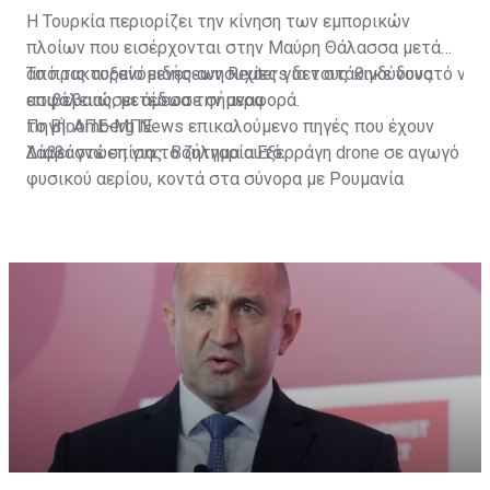
Η Τουρκία περιορίζει την κίνηση των εμπορικών
πλοίων που εισέρχονται στην Μαύρη Θάλασσα μετά
από τις αυξανόμενες ανησυχίες για τους κινδύνους
Το πρακτορείο ειδήσεων Reuters δεν στάθηκε δυνατό να
ασφάλειας, μετέδωσε σήμερα
επιβεβαιώσει άμεσα την αναφορά.
το Bloomberg News επικαλούμενο πηγές που έχουν
Πηγή: ΑΠΕ-ΜΠΕ
λάβει γνώση για το ζήτημα αυτό.
Διαβάστε επίσης:
Βουλγαρία:Εξερράγη drone σε αγωγό
φυσικού αερίου, κοντά στα σύνορα με Ρουμανία