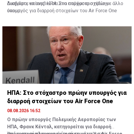
δικηγόρο, να αναβιώσει ένα παρόμοιο σχέδιο με άλλο
Διαβάστε επίσης:
ΗΠΑ: Στο στόχαστρο πρώην
όνομα.
υπουργός για διαρροή στοιχείων του Air Force One
ΗΠΑ: Στο στόχαστρο πρώην υπουργός για
διαρροή στοιχείων του Air Force One
08.08.2026 16:52
Ο πρώην υπουργός Πολεμικής Αεροπορίας των
ΗΠΑ, Φρανκ Κένταλ, κατηγορείται για διαρροή
απόρρητων πληροφοριών σχετικά με το Air Force
Όπως επεσήμανε με ανάρτησή του στο Χ την