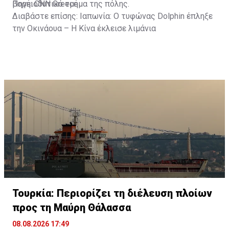
βορειοδυτικό τμήμα της πόλης.
Πηγή: CNN Greece
Διαβάστε επίσης:
Ιαπωνία: Ο τυφώνας Dolphin έπληξε
την Οκινάουα – Η Κίνα έκλεισε λιμάνια
Τουρκία: Περιορίζει τη διέλευση πλοίων
προς τη Μαύρη Θάλασσα
08.08.2026 17:49