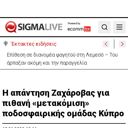
Powered by:
Search
Έκτακτες ειδήσεις
Ιταλία-Ισπανία: Στα άκρα η διπλωματική κόντρα για
το Σένγκεν
Η απάντηση Ζαχάροβας για
πιθανή «μετακόμιση»
ποδοσφαιρικής ομάδας Κύπρο