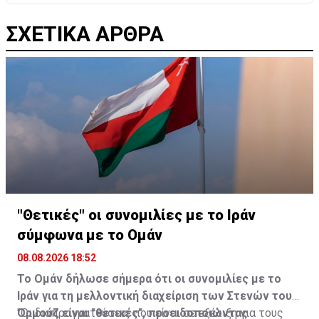
ΣΧΕΤΙΚΑ ΑΡΘΡΑ
"Θετικές" οι συνομιλίες με το Ιράν
σύμφωνα με το Ομάν
08.08.2026 18:52
Το Ομάν δήλωσε σήμερα ότι οι συνομιλίες με το
Ιράν για τη μελλοντική διαχείριση των Στενών του
Ορμούζ είναι "θετικές", προειδοποιώντας
"Οι διαπραγματεύσεις που είναι σε εξέλιξη για τους