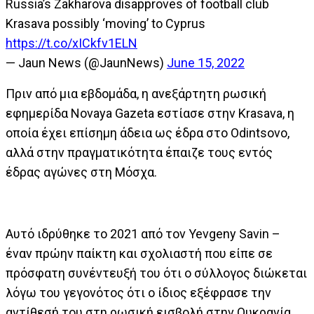
Russia’s Zakharova disapproves of football club
Krasava possibly ‘moving’ to Cyprus
https://t.co/xICkfv1ELN
— Jaun News (@JaunNews)
June 15, 2022
Πριν από μια εβδομάδα, η ανεξάρτητη ρωσική
εφημερίδα Novaya Gazeta εστίασε στην Krasava, η
οποία έχει επίσημη άδεια ως έδρα στο Odintsovo,
αλλά στην πραγματικότητα έπαιζε τους εντός
έδρας αγώνες στη Μόσχα.
Αυτό ιδρύθηκε το 2021 από τον Yevgeny Savin –
έναν πρώην παίκτη και σχολιαστή που είπε σε
πρόσφατη συνέντευξή του ότι ο σύλλογος διώκεται
λόγω του γεγονότος ότι ο ίδιος εξέφρασε την
αντίθεσή του στη ρωσική εισβολή στην Ουκρανία.