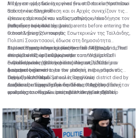
A 14-year-old student opened fire at Debsirin Nonthaburi
Μέχρι στιγμής δεν έχει γίνει γνωστό το κίνητρο πίσω
School near Bangkok
από την ένοπλη επίθεση και οι Αρχές συνεχίζουν τις
έρευνες προκειμένου να διαπιστώσουν τι οδήγησε τον
«Ήταν καλό παιδί και καλός μαθητής», λέει
Police say he killed his grandparents before entering the
μαθητή στο μακελειό.
εκπαιδευτικός του σχολείο
school & firing 26+ rounds
Ο αναπληρωτής υπουργός Εσωτερικών της Ταϊλάνδης,
Πολαπί Σουαντσαουί, έδωσε στη δημοσιότητα
At least 8 people were killed
περισσότερες πληροφορίες για τον 14χρονο,
Student shooter dies by suicide after Nonthaburi school
#กราดยิง
#This_And_That
#ข่าวด่วน
αναφέροντας ότι, σύμφωνα με τα στοιχεία που
attack; 2 dead, up to 20 injured
#ThepSirin
pic.twitter.com/WdUgckEz8i
— GlobeUpdate (@Globupdate)
συγκέντρωσε η αστυνομία από το σπίτι του, ήταν
Εκπαιδευτικός του σχολείου, πάντως, έδωσε μια
August 7, 2026
φανατικός gamer.
A student believed to be the shooter in the attack at
διαφορετική εικόνα για τον μαθητή, περιγράφοντάς
Debsirin Nonthaburi School in Bang Kruai district died by
τον ως «καλό παιδί με καλές σχολικές
Πηγή: Πρώτο Θέμα
suicide after opening fire inside the school on Friday,
επιδόσεις». Σύμφωνα με τον ίδιο, ο 14χρονος δεν ήταν
Διαβάστε επίσης:
Ταϊλάνδη: Στους 9 αυξήθηκε ο
according to officials…
γνωστός στο σχολικό περιβάλλον για επιθετική
αριθμός των νεκρών από την επίθεση σε σχολείο
pic.twitter.com/ji5sky38tN
— Thai Enquirer (@ThaiEnquirer)
συμπεριφορά.
August 7, 2026