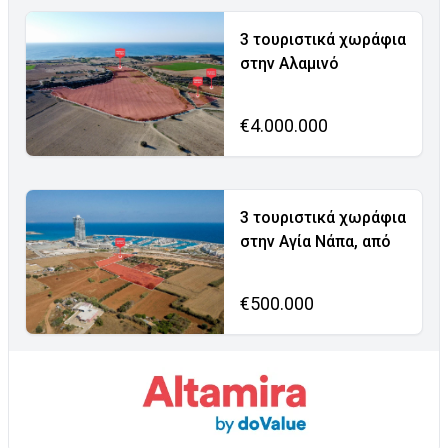
3 τουριστικά χωράφια
στην Αλαμινό
€4.000.000
3 τουριστικά χωράφια
στην Αγία Νάπα, από
€500.000