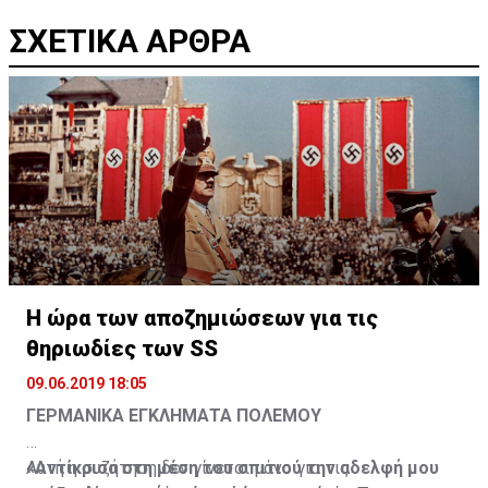
ΣΧΕΤΙΚΑ ΑΡΘΡΑ
Η ώρα των αποζημιώσεων για τις
θηριωδίες των SS
09.06.2019 18:05
ΓΕΡΜΑΝΙΚΑ ΕΓΚΛΗΜΑΤΑ ΠΟΛΕΜΟΥ
«Αντίκρισα στη μέση του σπιτιού την αδελφή μου
Αυτή η συζήτηση δεν γίνεται μόνο για τις