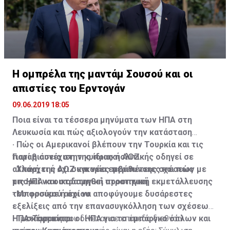
Η ομπρέλα της μαντάμ Σουσού και οι
απιστίες του Ερντογάν
09.06.2019 18:05
Ποια είναι τα τέσσερα μηνύματα των ΗΠΑ στη
Λευκωσία και πώς αξιολογούν την κατάσταση
· Πώς οι Αμερικανοί βλέπουν την Τουρκία και τις
Γιατί η συνέχιση της ίδιας πολιτικής οδηγεί σε
παραβιάσεις στην κυπριακή ΑΟΖ
αλλαγή της ΑΟΖ και νέες περιπέτειες και πώς
· Υπάρχει ή όχι συγκυρία εμβάθυνσης σχέσεων με
μπορεί να οικοδομηθεί στρατηγική εκμετάλλευσης
τις ΗΠΑ και στρατηγική προοπτική
του φυσικού αερίου
· Μπορούμε ή όχι να αποφύγουμε δυσάρεστες
εξελίξεις από την επανασυγκόλληση των σχέσεων
· Τι σκέφτονται οι ΗΠΑ για το εμπάργκο όπλων και
ΗΠΑ-Τουρκίας
Η μετάφραση που δίνεται σε επίπεδο διεθνών