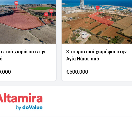
ιστικά χωράφια στην
3 τουριστικά χωράφια στην
νό
Αγία Νάπα, από
0.000
€500.000