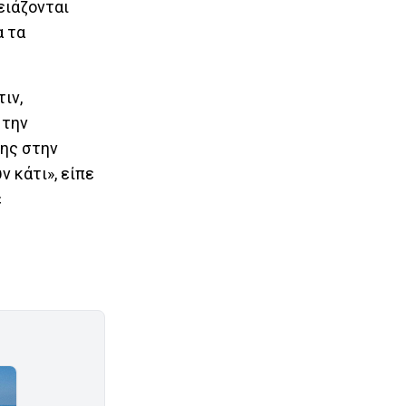
ειάζονται
α τα
ιν,
 την
σης στην
 κάτι», είπε
ε