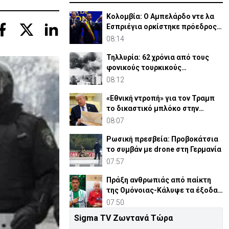
Κολομβία: Ο Αμπελάρδο ντε λα
Εσπριέγια ορκίστηκε πρόεδρος
της χώρας
08:14
Τηλλυρία: 62 χρόνια από τους
φονικούς τουρκικούς
βομβαρδισμούς
08:12
«Εθνική ντροπή» για τον Τραμπ
το δικαστικό μπλόκο στην
αίθουσα χορού
08:07
Ρωσική πρεσβεία: Προβοκάτσια
το συμβάν με drone στη Γερμανία
07:57
Πράξη ανθρωπιάς από παίκτη
της Ομόνοιας-Κάλυψε τα έξοδα
νοσηλείας παιδιού
07:50
Sigma TV Ζωντανά Τώρα
30 χρόνια από τις δολοφονίες