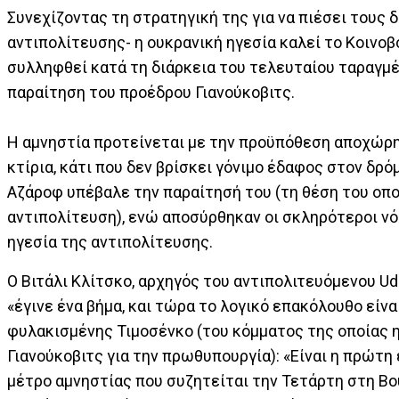
Συνεχίζοντας τη στρατηγική της για να πιέσει τους 
αντιπολίτευσης- η ουκρανική ηγεσία καλεί το Κοινο
συλληφθεί κατά τη διάρκεια του τελευταίου ταραγμέν
παραίτηση του προέδρου Γιανούκοβιτς.
Η αμνηστία προτείνεται με την προϋπόθεση αποχώρη
κτίρια, κάτι που δεν βρίσκει γόνιμο έδαφος στον δρό
Αζάροφ υπέβαλε την παραίτησή του (τη θέση του οπ
αντιπολίτευση), ενώ αποσύρθηκαν οι σκληρότεροι νό
ηγεσία της αντιπολίτευσης.
Ο Βιτάλι Κλίτσκο, αρχηγός του αντιπολιτευόμενου Uda
«έγινε ένα βήμα, και τώρα το λογικό επακόλουθο είνα
φυλακισμένης Τιμοσένκο (του κόμματος της οποίας ηγ
Γιανούκοβιτς για την πρωθυπουργία): «Είναι η πρώτη 
μέτρο αμνηστίας που συζητείται την Τετάρτη στη Βο