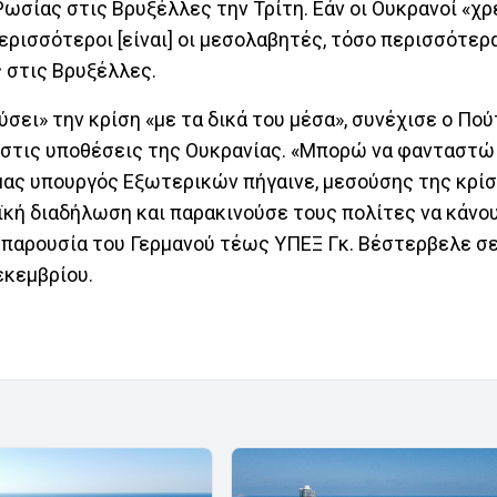
ωσίας στις Βρυξέλλες την Τρίτη. Εάν οι Ουκρανοί «χρ
περισσότεροι [είναι] οι μεσολαβητές, τόσο περισσότερ
ς στις Βρυξέλλες.
σει» την κρίση «με τα δικά του μέσα», συνέχισε ο Πούτ
» στις υποθέσεις της Ουκρανίας. «Μπορώ να φανταστώ
μας υπουργός Εξωτερικών πήγαινε, μεσούσης της κρί
κή διαδήλωση και παρακινούσε τους πολίτες να κάνουν
ν παρουσία του Γερμανού τέως ΥΠΕΞ Γκ. Βέστερβελε σ
εκεμβρίου.