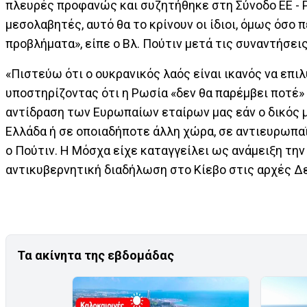
πλευρές προφανώς και συζητήθηκε στη Σύνοδο ΕΕ - Ρ
μεσολαβητές, αυτό θα το κρίνουν οι ίδιοι, όμως όσο 
προβλήματα», είπε ο Βλ. Πούτιν μετά τις συναντήσει
«Πιστεύω ότι ο ουκρανικός λαός είναι ικανός να επιλύ
υποστηρίζοντας ότι η Ρωσία «δεν θα παρέμβει ποτέ
αντίδραση των Ευρωπαίων εταίρων μας εάν ο δικός 
Ελλάδα ή σε οποιαδήποτε άλλη χώρα, σε αντιευρωπαϊ
ο Πούτιν. Η Μόσχα είχε καταγγείλει ως ανάμειξη τη
αντικυβερνητική διαδήλωση στο Κίεβο στις αρχές Δ
Τα ακίνητα της εβδομάδας