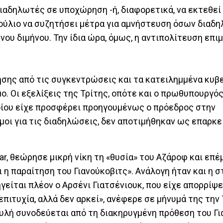
διαδηλωτές σε υποχώρηση -ή, διαφορετικά, να εκτεθεί 
βούλιο να συζητήσει μέτρα για αμνήστευση όσων διαδ
ου διμήνου. Την ίδια ώρα, όμως, η αντιπολίτευση επι
σης από τις συγκεντρώσεις και τα κατειλημμένα κυβ
μο. Οι εξελίξεις της Τρίτης, οπότε και ο πρωθυπουργό
οίου είχε προσφέρει προηγουμένως ο πρόεδρος στην
μοι για τις διαδηλώσεις, δεν αποτιμήθηκαν ως επαρκε
r, θεώρησε μικρή νίκη τη «θυσία» του Αζάροφ και επέ
ι η παραίτηση του Γιανούκοβιτς». Ανάλογη ήταν και η 
είται πλέον ο Αρσένι Γιατσένιουκ, που είχε απορρίψ
επιτυχία, αλλά δεν αρκεί», ανέφερε σε μήνυμά της την 
υλή συνοδεύεται από τη διακηρυγμένη πρόθεση του Γι