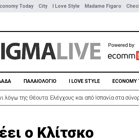
conomy Today
City
I Love Style
Madame Figaro
Check
Powered by:
ΛΑΔΑ
ΠΑΛΑΙΟΛΟΓΙΟ
I LOVE STYLE
ECONOMY 
νίες Ισαάκ-Σολωμού-Εκδήλωση μνήμης απόψε στο Παραλ
έει ο Κλίτσκο