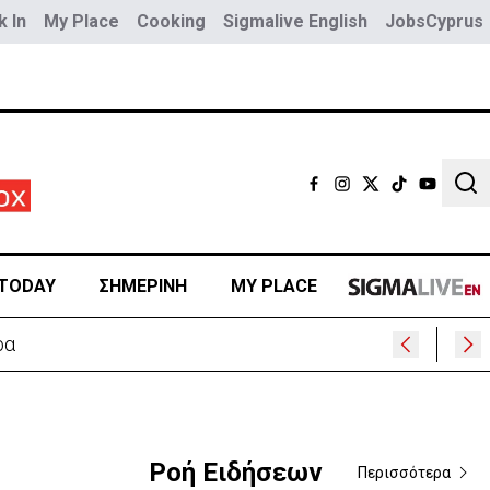
 In
My Place
Cooking
Sigmalive English
JobsCyprus
Sear
TODAY
ΣΗΜΕΡΙΝΗ
MY PLACE
ίμνι
Ροή Ειδήσεων
Περισσότερα