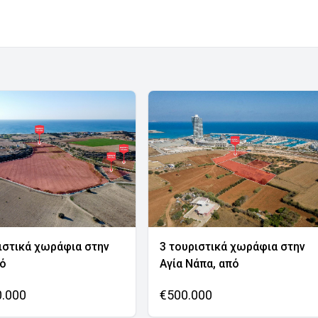
ιστικά χωράφια στην
3 τουριστικά χωράφια στην
νό
Αγία Νάπα, από
0.000
€500.000