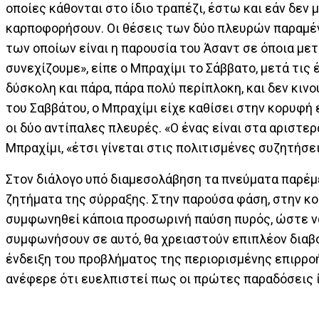
οποίες κάθονται στο ίδιο τραπέζι, έστω και εάν δεν μ
καρποφορήσουν. Οι θέσεις των δύο πλευρών παραμέν
των οποίων είναι η παρουσία του Άσαντ σε όποια με
συνεχίζουμε», είπε ο Μπραχίμι το Σάββατο, μετά τις
δύσκολη και πάρα, πάρα πολύ περίπλοκη, και δεν κιν
του Σαββάτου, ο Μπραχίμι είχε καθίσει στην κορυφή 
οι δύο αντίπαλες πλευρές. «Ο ένας είναι στα αριστερά
Μπραχίμι, «έτσι γίνεται στις πολιτισμένες συζητήσει
Στον διάλογο υπό διαμεσολάβηση τα πνεύματα παρέμε
ζητήματα της σύρραξης. Στην παρούσα φάση, στην κορ
συμφωνηθεί κάποια προσωρινή παύση πυρός, ώστε να
συμφωνήσουν σε αυτό, θα χρειαστούν επιπλέον διαβο
ένδειξη του προβλήματος της περιορισμένης επιρρο
ανέφερε ότι ευελπιστεί πως οι πρώτες παραδόσεις 