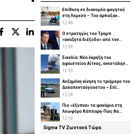
Επίθεση σε διανομέα φαγητού
στη Λεμεσό – Του άρπαξαν
ακόμη και την παραγγελία
12:48
Ο στρατηγός του Τραμπ
«αναζητά διέξοδο» από τον
πόλεμο με το Ιράν
12:39
Σικελία: Νέα έκρηξη του
ηφαιστείου Αίτνας, ανεστάλησαν
αφίξεις στο αεροδρόμιο
12:33
Αυξημένη κίνηση το τριήμερο του
Δεκαπενταύγουστου – Επί
ποδός η Αστυνομία
12:29
Πιο «έξυπνα» τα φανάρια στη
Λεωφόρο Κάππαρη-Πώς θα
λειτουργούν
12:19
Sigma TV Ζωντανά Τώρα
Οδηγοί προσοχή! Κλειστός