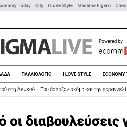
conomy Today
City
I Love Style
Madame Figaro
Check
Powered by:
ΛΑΔΑ
ΠΑΛΑΙΟΛΟΓΙΟ
I LOVE STYLE
ECONOMY 
αζητά διέξοδο» από τον πόλεμο με το Ιράν
 οι διαβουλεύσεις γ