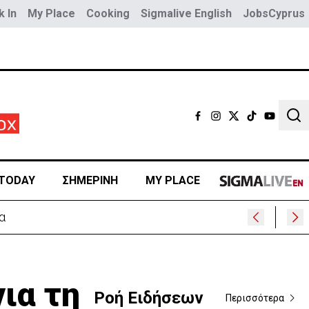
 In
My Place
Cooking
Sigmalive English
JobsCyprus
Sear
TODAY
ΣΗΜΕΡΙΝΗ
MY PLACE
ια τη
Ροή Ειδήσεων
Περισσότερα