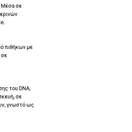
. Μέσα σε
μερινών
e.
μό πιθήκων με
 σε
σης του DNA,
σκευή, σε
ών, γνωστό ως