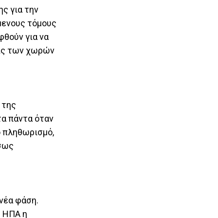
ης για την
μενους τόμους
φθούν για να
εις των χωρών
 της
τα πάντα όταν
ό πληθωρισμό,
ίσως
νέα φάση.
ς ΗΠΑ η