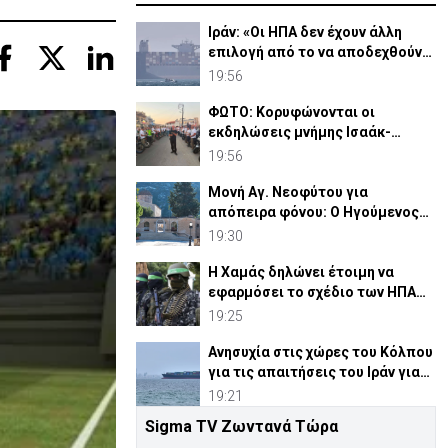
Ιράν: «Οι ΗΠΑ δεν έχουν άλλη
επιλογή από το να αποδεχθούν
τη νέα κατάσταση»
19:56
ΦΩΤΟ: Κορυφώνονται οι
εκδηλώσεις μνήμης Ισαάκ-
Σολωμού στο Παραλίμνι
19:56
Μονή Αγ. Νεοφύτου για
απόπειρα φόνου: Ο Ηγούμενος
επέδειξε «ιδιαίτερη υπομονή»
19:30
Η Χαμάς δηλώνει έτοιμη να
εφαρμόσει το σχέδιο των ΗΠΑ
για τη Γάζα
19:25
Ανησυχία στις χώρες του Κόλπου
για τις απαιτήσεις του Ιράν για
τα Στενά Ορμούζ
19:21
Sigma TV Ζωντανά Τώρα
Ξεκαθαρίζει η Αστυνομία: