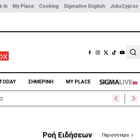
 In
My Place
Cooking
Sigmalive English
JobsCyprus
Sear
TODAY
ΣΗΜΕΡΙΝΗ
MY PLACE
Ροή Ειδήσεων
Περισσότερα