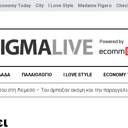
conomy Today
City
I Love Style
Madame Figaro
Check
Powered by:
ΛΑΔΑ
ΠΑΛΑΙΟΛΟΓΙΟ
I LOVE STYLE
ECONOMY 
η διπλωματική κόντρα για το Σένγκεν
ει