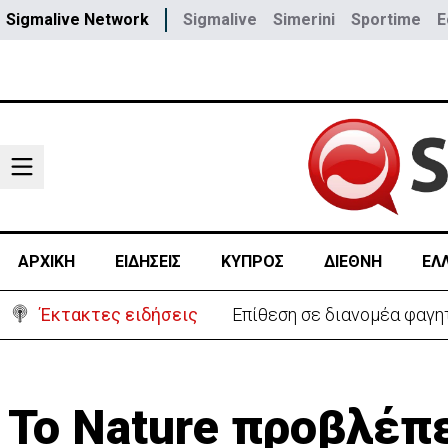
Sigmalive Network
Sigmalive
Simerini
Sportime
E
ΑΡΧΙΚΗ
ΕΙΔΗΣΕΙΣ
ΚΥΠΡΟΣ
ΔΙΕΘΝΗ
ΕΛ
Έκτακτες ειδήσεις
Ιταλία-Ισπανία: Στα άκρα 
Το Νature προβλέπ