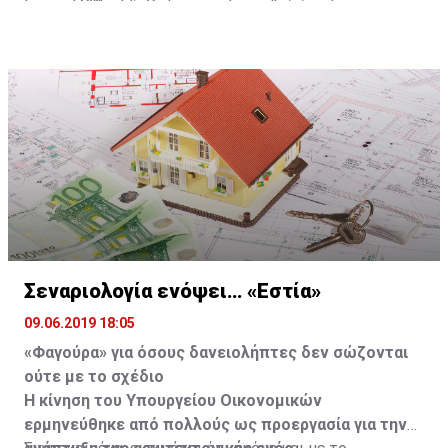
κοστολογεί στα 100 ευρώ, ενώ στον ιδιωτικό τομέα
τότε και μόνον τότε θα έχουμε ένα σύστημα που θα το
είναι στα 150 ευρώ, να έχει την επιλογή είτε να το
ζηλεύει όλη η Ευρώπη», είπε χαρακτηριστικά.
κάνει δωρεάν στο ΓεΣΥ είτε να πάει στον ιδιώτη και να
πληρώσει μόνο τη διαφορά, δηλαδή τα 50 ευρώ»,
εξήγησε.
Σεναριολογία ενόψει… «Εστία»
09.06.2019 18:05
«Φαγούρα» για όσους δανειολήπτες δεν σώζονται
ούτε με το σχέδιο
Η κίνηση του Υπουργείου Οικονομικών
ερμηνεύθηκε από πολλούς ως προεργασία για την