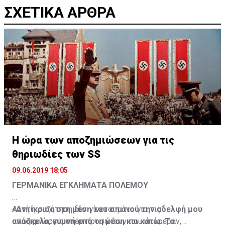
ΣΧΕΤΙΚΑ ΑΡΘΡΑ
Η ώρα των αποζημιώσεων για τις
θηριωδίες των SS
09.06.2019 18:05
ΓΕΡΜΑΝΙΚΑ ΕΓΚΛΗΜΑΤΑ ΠΟΛΕΜΟΥ
«Αντίκρισα στη μέση του σπιτιού την αδελφή μου
Αυτή η συζήτηση δεν γίνεται μόνο για τις
ανάσκελα, γυμνή από τη μέση και κάτω. Το
αποζημιώσεις υπέρ προσώπων που υπέφεραν,