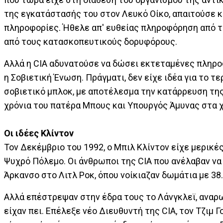
της εγκατάστασής του στον Λευκό Οίκο, απαιτούσε 
πληροφορίες. Ήθελε απ' ευθείας πληροφόρηση από τ
από τους κατασκοπευτικούς δορυφόρους.
Αλλά η CIA αδυνατούσε να δώσει εκτεταμένες πληρο
η Σοβιετική Ένωση. Πράγματι, δεν είχε ιδέα για το τ
σοβιετικό μπλοκ, με αποτέλεσμα την κατάρρευση της
χρόνια του πατέρα Μπους και Υπουργός Άμυνας στα χ
Οι ιδέες Κλίντον
Τον Δεκέμβριο του 1992, ο Μπιλ Κλίντον είχε μερικέ
Ψυχρό Πόλεμο. Οι άνθρωποι της CIA που ανέλαβαν να
Άρκανσο στο Λιτλ Ροκ, όπου νοίκιαζαν δωμάτια με 38
Αλλά επέστρεψαν στην έδρα τους το Λάνγκλεϊ, αναρ
είχαν πει. Επέλεξε νέο Διευθυντή της CIA, τον Τζιμ 