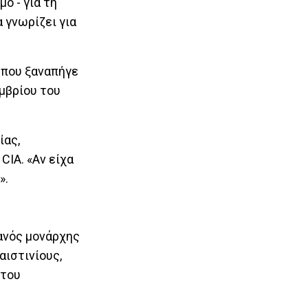
ο - για τη
α γνωρίζει για
 που ξαναπήγε
μβρίου του
ίας,
CIA. «Αν είχα
».
δανός μονάρχης
αιστινίους,
 του