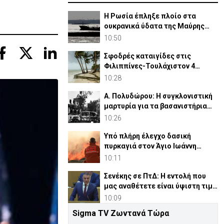
Η Ρωσία έπληξε πλοίο στα
ουκρανικά ύδατα της Μαύρης
Θάλασσας-Ένας νεκρός
10:50
Σφοδρές καταιγίδες στις
Φιλιππίνες-Τουλάχιστον 4
άνθρωποι έχασαν τη ζωή τους
10:28
Α. Πολυδώρου: Η συγκλονιστική
μαρτυρία για τα βασανιστήρια
που υπέστη το 1974
10:26
Υπό πλήρη έλεγχο δασική
πυρκαγιά στον Άγιο Ιωάννη
Μαλούντας
10:11
Σενέκης σε ΠτΔ: Η εντολή που
μας αναθέτετε είναι ύψιστη τιμή
αλλά και ευθύνη
10:09
Sigma TV Ζωντανά Τώρα
Αυτά είναι τα βιογραφικά των