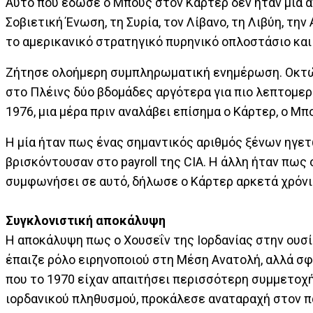
Αυτό που έδωσε ο Μπους στον Κάρτερ δεν ήταν μια α
Σοβιετική Ένωση, τη Συρία, τον Λίβανο, τη Λιβύη, την
το αμερικανικό στρατηγικό πυρηνικό οπλοστάσιο κα
Ζήτησε ολοήμερη συμπληρωματική ενημέρωση. Οκτώ 
στο Πλέινς δύο βδομάδες αργότερα για πιο λεπτομερ
1976, μια μέρα πριν αναλάβει επίσημα ο Κάρτερ, ο Μ
Η μία ήταν πως ένας σημαντικός αριθμός ξένων ηγετ
βρισκόντουσαν στο payroll της CIA. H άλλη ήταν πως
συμφωνήσει σε αυτό, δήλωσε ο Κάρτερ αρκετά χρόνια
Συγκλονιστική αποκάλυψη
Η αποκάλυψη πως ο Χουσεΐν της Ιορδανίας στην ουσί
έπαιζε ρόλο ειρηνοποιού στη Μέση Ανατολή, αλλά σφ
που το 1970 είχαν απαιτήσει περισσότερη συμμετοχή 
ιορδανικού πληθυσμού, προκάλεσε αναταραχή στον π