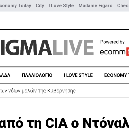
conomy Today
City
I Love Style
Madame Figaro
Check
Powered by:
ΛΑΔΑ
ΠΑΛΑΙΟΛΟΓΙΟ
I LOVE STYLE
ECONOMY 
ρίστανε τον εισαγωγέα αυτοκινήτων και άρπαξε €827,
 από τη CIA o Ντόνα