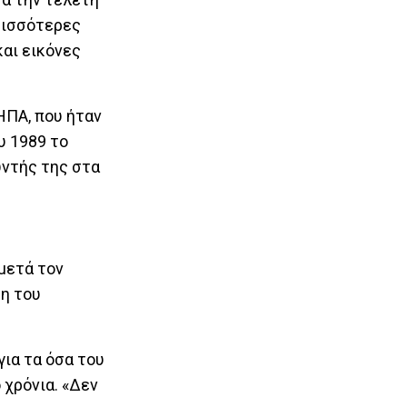
ρισσότερες
αι εικόνες
ΗΠΑ, που ήταν
υ 1989 το
υντής της στα
 μετά τον
τη του
ια τα όσα του
 χρόνια. «Δεν