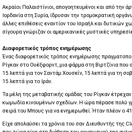
Ακραίοι Παλαιστίνιοι, απογοητευμένοι και από την ά
Ιορδανία στη Συρία, ίδρυσαν την τρομοκρατική οργά
άλλες επιθέσεις εναντίον του Ισραήλ και δυτικών χω
σίγουρα γνώριζαν οι αμερικανικές μυστικές υπηρεσίε
Διαφορετικός τρόπος ενημέρωσης
Ένας διαφορετικός τρόπος ενημέρωσης πραγματοποιή
Ρίγκαν στο Ουέξφορντ, μια φάρμα στη Βιρτζίνια που 
15 λεπτά για τον Σαντάμ Χουσεΐν, 15 λεπτά για τη σο
15 λεπτά για το Ιράν.
Τα μέλη της μεταβατικής ομάδας του Ρίγκαν έτρεχαν
κωμωδία κινουμένων σχεδίων. Η ώρα πέρασε πολύ γρή
σειρά του Μπους για να ενημερωθεί. Ήταν πλέον ο 4
Είχε απολαύσει τα χρόνια του σαν Διευθυντής της CI
που τώρα είχε στη διάθεση του οργανισμού της αντι