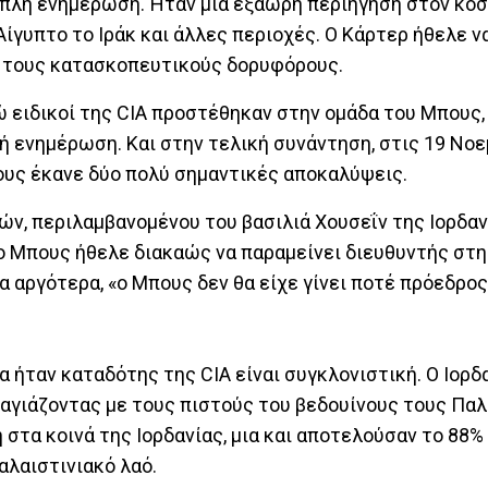
πλή ενημέρωση. Ήταν μια εξάωρη περιήγηση στον κόσμ
 Αίγυπτο το Ιράκ και άλλες περιοχές. Ο Κάρτερ ήθελε ν
ι τους κατασκοπευτικούς δορυφόρους.
ειδικοί της CIA προστέθηκαν στην ομάδα του Μπους,
ή ενημέρωση. Και στην τελική συνάντηση, στις 19 Νοε
πους έκανε δύο πολύ σημαντικές αποκαλύψεις.
ών, περιλαμβανομένου του βασιλιά Χουσεΐν της Ιορδαν
 ο Μπους ήθελε διακαώς να παραμείνει διευθυντής στη 
 αργότερα, «ο Μπους δεν θα είχε γίνει ποτέ πρόεδρος
α ήταν καταδότης της CIA είναι συγκλονιστική. Ο Ιορ
αγιάζοντας με τους πιστούς του βεδουίνους τους Παλ
στα κοινά της Ιορδανίας, μια και αποτελούσαν το 88%
αλαιστινιακό λαό.