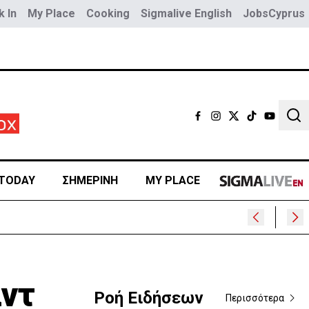
 In
My Place
Cooking
Sigmalive English
JobsCyprus
Sear
TODAY
ΣΗΜΕΡΙΝΗ
MY PLACE
400
λντ
Ροή Ειδήσεων
Περισσότερα