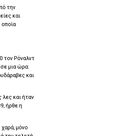
πό την
είες και
 οποία
0 τον Ρόναλντ
ωσε μια ώρα:
ουδάραβες και
 λες και ήταν
9, ήρθε η
 χαρά, μόνο
τά την τελετή