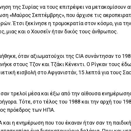
ρνηση της Συρίας να τους επιτρέψει να μετακομίσουν α
νωση «Μαύρος Σεπτέμβρης», που άρχισε τις αεροπειρατ
ρών. Έτσι ξεκίνησε η τρομοκρατία στον κόσμο, για την
ς, μιας και ο Χουσεΐν ήταν δικός τους άνθρωπος.
θηκε, όταν αξιωματούχοι της CIA συνάντησαν το 198
ανήκε στους Τζον και Τζάκι Κένεντι. Ο Ρίγκαν τους έδ
βιετική εισβολή στο Αφγανιστάν, 15 λεπτά για τους Σα
 σαν τρελοί μέσα και έξω από την αίθουσα ενημέρωσης
γορα. Τότε, στο τέλος του 1988 και την αρχή του 198
1ος πρόεδρος των ΗΠΑ.
A και η ενημέρωση που του έκαναν ήταν σαν τη παιδική
κατασκοπίας ένα δισεκατομμύριο δολάρια. Πριν και με