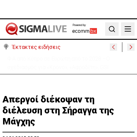
Powered by:
Search
Έκτακτες ειδήσεις
Πέθανε στα 74 του χρόνια ο ηθοποιός Νίκος
Καλογερόπουλος
Απεργοί διέκοψαν τη
διέλευση στη Σήραγγα της
Μάγχης