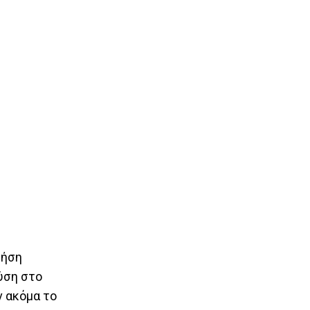
ρήση
ύση στο
ν ακόμα το