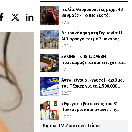
Ιταλία: Θερμοκρασίες μέχρι 48
βαθμούς - Το πιο ζεστό
καλοκαίρι των 100 χρόνων
22:35
Δημοσκόπηση στη Γερμανία: Η
AfD προηγείται με 7 μονάδες -
Διεύρυνε τη διαφορά
22:19
ΣΑ ΟΗΕ: Το ISIL/DAESH
προσαρμόζεται και ενισχύεται
στην Αφρική - Πώς απειλεί
22:14
Αυτοί είναι οι «χρυσοί» αριθμοί
του Τζόκερ για τα 2.500.000
ευρώ
22:07
«Έφυγε» ο βετεράνος του Β'
Παγκοσμίου και αγωνιστής
ΕΟΚΑ, Παύλος Μ. Κασάπης
22:04
Sigma TV Ζωντανά Τώρα
«Όχι» 9 χωρών σε ισχυρισμό