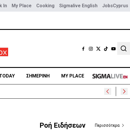
 In
My Place
Cooking
Sigmalive English
JobsCyprus
Sear
TODAY
ΣΗΜΕΡΙΝΗ
MY PLACE
Ροή Ειδήσεων
Περισσότερα