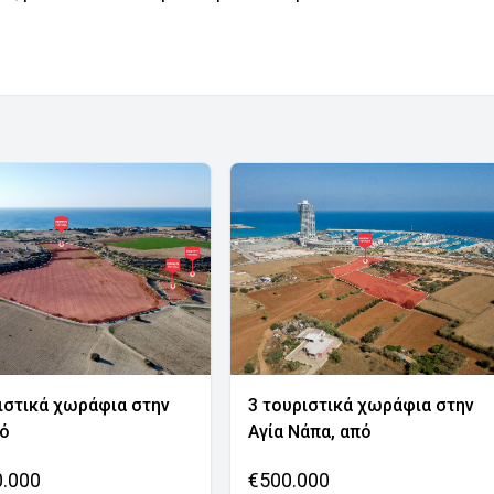
ιστικά χωράφια στην
3 τουριστικά χωράφια στην
νό
Αγία Νάπα, από
0.000
€500.000