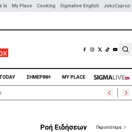
 In
My Place
Cooking
Sigmalive English
JobsCyprus
Sear
TODAY
ΣΗΜΕΡΙΝΗ
MY PLACE
Ροή Ειδήσεων
Περισσότερα