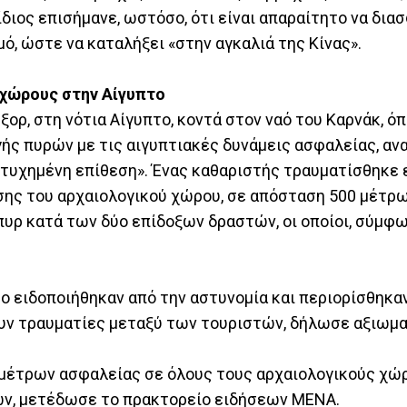
ίδιος επισήμανε, ωστόσο, ότι είναι απαραίτητο να δι
ό, ώστε να καταλήξει «στην αγκαλιά της Κίνας».
 χώρους στην Αίγυπτο
ορ, στη νότια Αίγυπτο, κοντά στον ναό του Καρνάκ, ό
ής πυρών με τις αιγυπτιακές δυνάμεις ασφαλείας, αν
ποτυχημένη επίθεση». Ένας καθαριστής τραυματίσθηκε
σης του αρχαιολογικού χώρου, σε απόσταση 500 μέτρω
πυρ κατά των δύο επίδοξων δραστών, οι οποίοι, σύμφ
ο ειδοποιήθηκαν από την αστυνομία και περιορίσθηκαν
ουν τραυματίες μεταξύ των τουριστών, δήλωσε αξιωμ
 μέτρων ασφαλείας σε όλους τους αρχαιολογικούς χώ
ών, μετέδωσε το πρακτορείο ειδήσεων MENA.