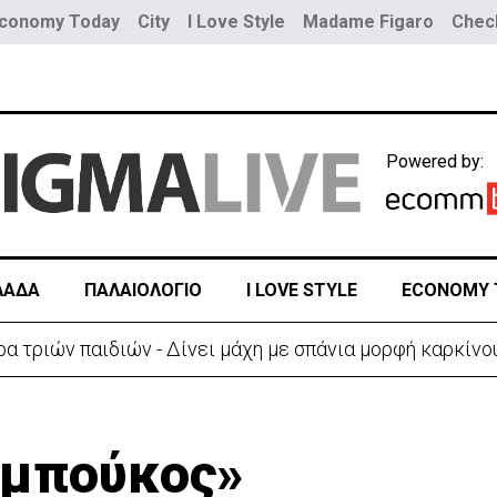
conomy Today
City
I Love Style
Madame Figaro
Check
Powered by:
ΛΑΔΑ
ΠΑΛΑΙΟΛΟΓΙΟ
I LOVE STYLE
ECONOMY 
ύο τραμ - Τουλάχιστον 25 τραυματίες, οι 7 σοβαρά
αμπούκος»