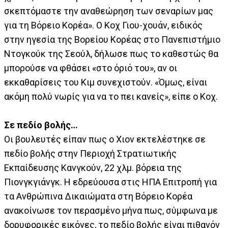
σκεπτόμαστε την αναθεώρηση των σεναρίων μας
για τη Βόρειο Κορέα». Ο Κοχ Γιου-χουάν, ειδικός
στην ηγεσία της Βορείου Κορέας στο Πανεπιστήμιο
Ντογκούκ της Σεούλ, δήλωσε πως το καθεστώς θα
μπορούσε να φθάσει «στο όριό του», αν οι
εκκαθαρίσεις του Κιμ συνεχιστούν. «Όμως, είναι
ακόμη πολύ νωρίς για να το πει κανείς», είπε ο Κοχ.
Σε πεδίο βολής…
Οι βουλευτές είπαν πως ο Χιον εκτελέστηκε σε
πεδίο βολής στην Περιοχή Στρατιωτικής
Εκπαίδευσης Κανγκούν, 22 χλμ. βόρεια της
Πιονγκγιάνγκ. Η εδρεύουσα στις ΗΠΑ Επιτροπή για
τα Ανθρώπινα Δικαιώματα στη Βόρειο Κορέα
ανακοίνωσε τον περασμένο μήνα πως, σύμφωνα με
δορυφορικές εικόνες, το πεδίο βολής είναι πιθανόν