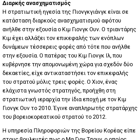
Διαρκής ανασχηματισμός
Η στρατιωτική ηγεσία της Πιονγκγιάνγκ είναι σε
κατάσταση διαρκούς ανασχηματισμού αφότου
ανήλθε στην εξουσία ο Κιμ Γιονγκ Ουν. Ο τριαντάρης
Κιμ έχει αλλάξει τον επικεφαλής των ενόπλων
δυνάμεων τέσσερεις φορές από τότε που ανήλθε
στην εξουσία. Ο πατέρας του Κιμ Γιονγκ Ιλ, που
κυβέρνησε την απομονωμένη χώρα για σχεδόν δύο
δεκαετίες, είχε αντικαταστήσει τον επικεφαλής
του στρατού μόλις τρεις φορές. Ο Χιον, ένας
ελάχιστα γνωστός στρατηγός, προήχθη στη
στρατιωτική ιεραρχία την ίδια εποχή με τον Κιμ
Γιονγκ Ουν το 2010. Έγινε αναπληρωτής στρατάρχης
του βορειοκορεατικού στρατού το 2012.
Η υπηρεσία Πληροφοριών της Βορείου Κορέας είπε
στους βουλευτές πως ο Μα Γιον Τσουν, ο οποίος