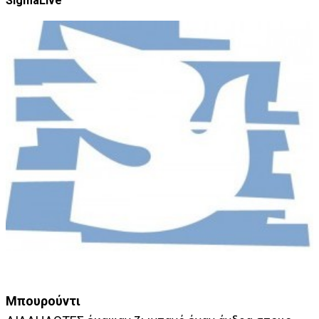
SigmaLive
Μπουρούντι