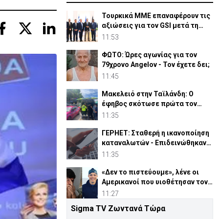
Τουρκικά ΜΜΕ επαναφέρουν τις
αξιώσεις για τον GSI μετά τη
συμφωνία Meridiam
11:53
ΦΩΤΟ: Ώρες αγωνίας για τον
79χρονο Angelov - Τον έχετε δει;
11:45
Μακελειό στην Ταϊλάνδη: Ο
έφηβος σκότωσε πρώτα τον
παππού και τη γιαγιά του
11:35
ΓΕΡΗΕΤ: Σταθερή η ικανοποίηση
καταναλωτών - Επιδεινώθηκαν
οι υπηρεσίες δικτύου
11:35
«Δεν το πιστεύουμε», λένε οι
Αμερικανοί που υιοθέτησαν τον
Αφγανό στη Λέσβο
11:27
Sigma TV Ζωντανά Τώρα
ΑΚΕΛ για διορισμούς: Παράπονα