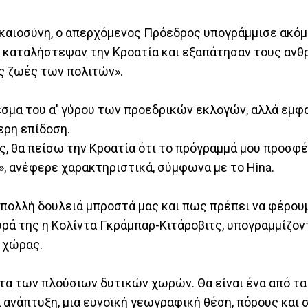
δικαιοσύνη, ο απερχόμενος Πρόεδρος υπογράμμισε ακό
ου καταλήστεψαν την Κροατία και εξαπάτησαν τους αν
ς ζωές των πολιτών».
εσμα του α' γύρου των προεδρικών εκλογών, αλλά εμφ
ερη επίδοση.
ς, θα πείσω την Κροατία ότι το πρόγραμμά μου προσφέ
», ανέφερε χαρακτηριστικά, σύμφωνα με το Hina.
 πολλή δουλειά μπροστά μας και πως πρέπει να φέρου
υρά της η Κολίντα Γκράμπαρ-Κιτάροβιτς, υπογραμμίζον
ς χώρας.
ητα των πλούσιων δυτικών χωρών. Θα είναι ένα από τα
 ανάπτυξη, μια ευνοϊκή γεωγραφική θέση, πόρους και 