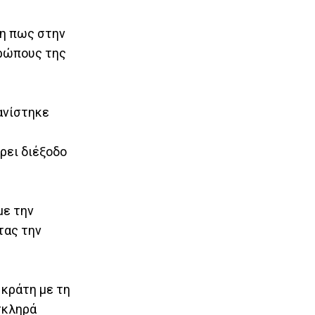
μη πως στην
θρώπους της
ανίστηκε
ρει διέξοδο
με την
τας την
 κράτη με τη
σκληρά