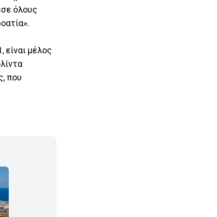
εσε όλους
οατία».
, είναι μέλος
ολίντα
, που