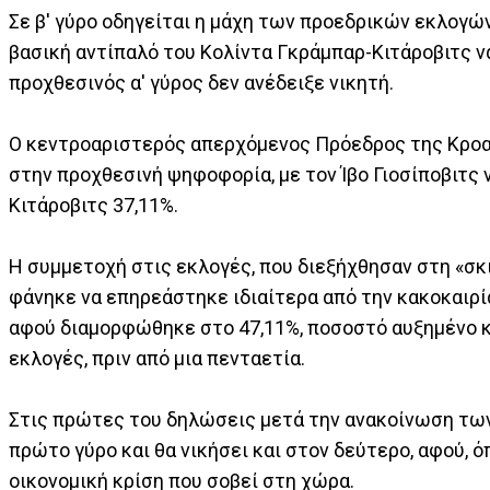
Σε β' γύρο οδηγείται η μάχη των προεδρικών εκλογών
βασική αντίπαλό του Κολίντα Γκράμπαρ-Κιτάροβιτς να
προχθεσινός α' γύρος δεν ανέδειξε νικητή.
Ο κεντροαριστερός απερχόμενος Πρόεδρος της Κροα
στην προχθεσινή ψηφοφορία, με τον Ίβο Γιοσίποβιτς
Κιτάροβιτς 37,11%.
Η συμμετοχή στις εκλογές, που διεξήχθησαν στη «σκι
φάνηκε να επηρεάστηκε ιδιαίτερα από την κακοκαιρί
αφού διαμορφώθηκε στο 47,11%, ποσοστό αυξημένο κ
εκλογές, πριν από μια πενταετία.
Στις πρώτες του δηλώσεις μετά την ανακοίνωση των
πρώτο γύρο και θα νικήσει και στον δεύτερο, αφού, 
οικονομική κρίση που σοβεί στη χώρα.