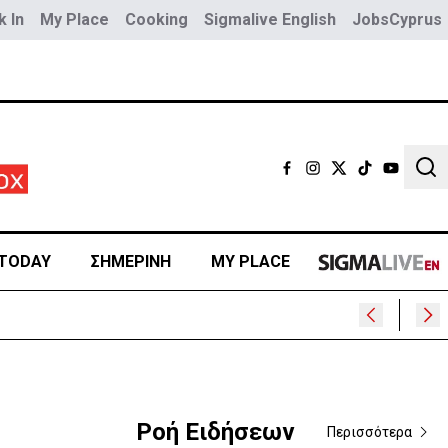
 In
My Place
Cooking
Sigmalive English
JobsCyprus
Sear
TODAY
ΣΗΜΕΡΙΝΗ
MY PLACE
»
Ροή Ειδήσεων
Περισσότερα