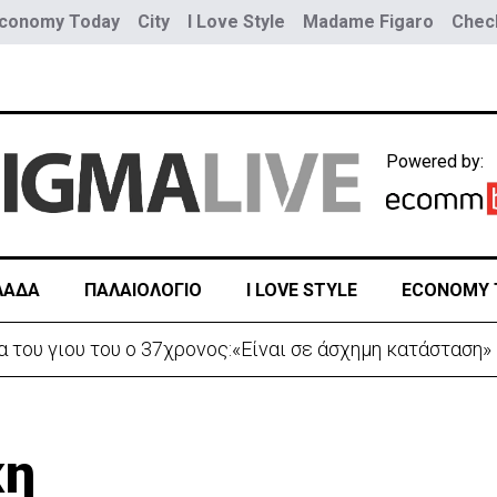
conomy Today
City
I Love Style
Madame Figaro
Check
Powered by:
ΛΑΔΑ
ΠΑΛΑΙΟΛΟΓΙΟ
I LOVE STYLE
ECONOMY 
 κατεβήκαμε και σταθήκαμε ακριβώς πάνω απ’ το πτώμα
κη