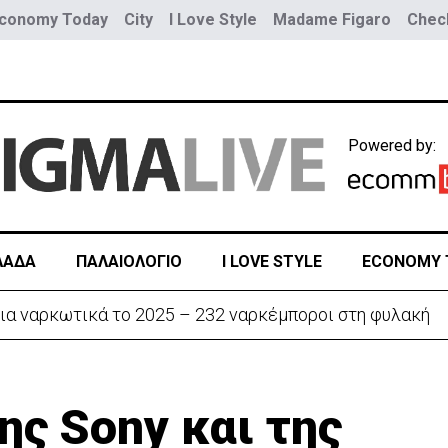
conomy Today
City
I Love Style
Madame Figaro
Check
Powered by:
ΛΑΔΑ
ΠΑΛΑΙΟΛΟΓΙΟ
I LOVE STYLE
ECONOMY 
ην «Corner» o Προύντζος - «Πληγώνει τις αναμνήσεις»
ης Sony και της