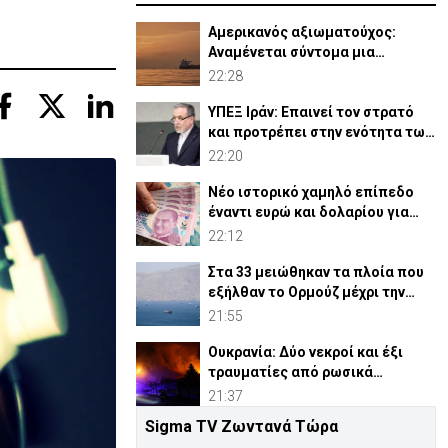
Αμερικανός αξιωματούχος:
Αναμένεται σύντομα μια
συμφωνία για Ορμούζ
22:28
ΥΠΕΞ Ιράν: Επαινεί τον στρατό
και προτρέπει στην ενότητα των
μουσουλμάνων
22:20
Νέο ιστορικό χαμηλό επίπεδο
έναντι ευρώ και δολαρίου για
τουρκική λίρα
22:12
Στα 33 μειώθηκαν τα πλοία που
εξήλθαν το Ορμούζ μέχρι την
Πέμπτη
21:55
Ουκρανία: Δύο νεκροί και έξι
τραυματίες από ρωσικά
πλήγματα
21:37
Sigma TV Ζωντανά Τώρα
ΗΠΑ: Η Γερουσία ενέκρινε νέες