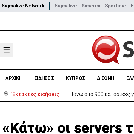
Sigmalive Network
Sigmalive
Simerini
Sportime
E
ΑΡΧΙΚΗ
ΕΙΔΗΣΕΙΣ
ΚΥΠΡΟΣ
ΔΙΕΘΝΗ
ΕΛ
Έκτακτες ειδήσεις
Θέλει να ξαναζωντανέψει τ
«Kάτω» οι servers τ