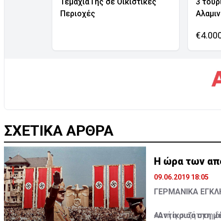
Τεμάχια Γης σε Οικιστικές
3 τουρ
Περιοχές
Αλαμι
€4.00
ΣΧΕΤΙΚΑ ΑΡΘΡΑ
Η ώρα των απ
09.06.2019 18:05
ΓΕΡΜΑΝΙΚΑ ΕΓΚ
«Αντίκρισα στη μ
Αυτή η συζήτηση δ