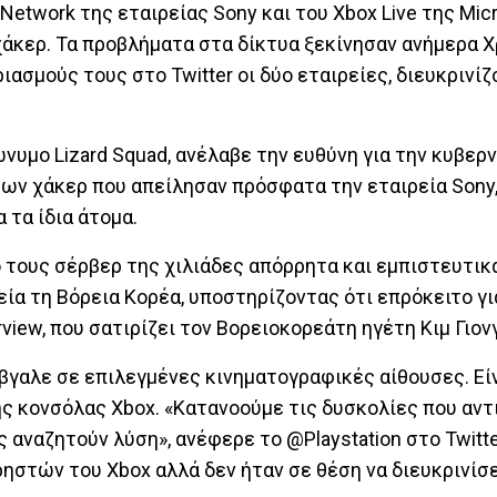
Network της εταιρείας Sony και του Xbox Live της Mic
 χάκερ. Τα προβλήματα στα δίκτυα ξεκίνησαν ανήμερα 
ασμούς τους στο Twitter οι δύο εταιρείες, διευκρινίζ
ώνυμο Lizard Squad, ανέλαβε την ευθύνη για την κυβερ
των χάκερ που απείλησαν πρόσφατα την εταιρεία Sony,
 τα ίδια άτομα.
 τους σέρβερ της χιλιάδες απόρρητα και εμπιστευτικ
ία τη Βόρεια Κορέα, υποστηρίζοντας ότι επρόκειτο γι
view, που σατιρίζει τον Βορειοκορεάτη ηγέτη Κιμ Γιον
έβγαλε σε επιλεγμένες κινηματογραφικές αίθουσες. Εί
ης κονσόλας Xbox. «Κατανοούμε τις δυσκολίες που αν
ς αναζητούν λύση», ανέφερε το @Playstation στο Twitte
ρηστών του Xbox αλλά δεν ήταν σε θέση να διευκρινίσε