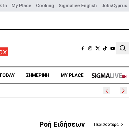
 In
My Place
Cooking
Sigmalive English
JobsCyprus
Sear
TODAY
ΣΗΜΕΡΙΝΗ
MY PLACE
Ροή Ειδήσεων
Περισσότερα