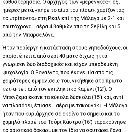
καθυστερήσεις. Ο αρχηγός των «μερένγκες», έξι
ημέρες μετά, «πήρε το αίμα του πίσω», χαρίζοντας
το «τρίποντο» στη Ρεάλ επί της Μάλαγα με 2-1 και
ταυτόχρονα... αέρα 4 βαθμών από τη Σεβίλη και 5
από την Μπαρσελόνα.
Ήταν περίεργη η κατάσταση στους γηπεδούχους, οι
οποίοι έπειτα από σερί 40 ματς δίχως ήττα
γνώρισαν δύο διαδοχικές και είχαν μπερδεμένη
ψυχολογία. Ο Ρονάλντο, που έκανε μία από τις
χειρότερες εμφανίσεις του, νικήθηκε στο πρώτο
τετ-α-τετ από τον εκπληκτικό Καμενί (12΄). Ο
Μπενζεμά έκανε τα εύκολα δύσκολα (15’) και, αντί
να πλασάρει, έπιασε... αέρα με τακουνάκι. Η Μάλαγα
ήταν που κυριάρχησε σε εκείνο το σημείο και το
χαμηλό πλασέ του Τσόρι Κάστρο (16’) ταρακούνησε
το αριστερό δοκάρι, με τον ίδιο να σουτάρει ξανά