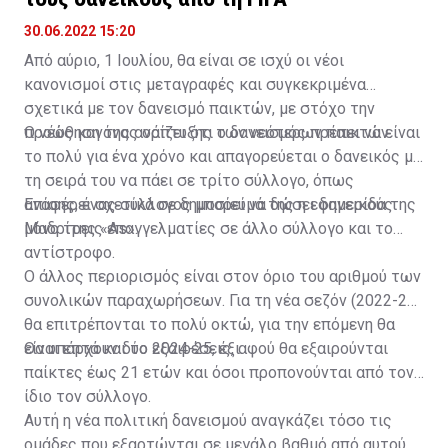
30.06.2022 15:20
Από αύριο, 1 Ιουλίου, θα είναι σε ισχύ οι νέοι
κανονισμοί στις μεταγραφές και συγκεκριμένα
σχετικά με τον δανεισμό παικτών, με στόχο την
προώθηση της ανάπτυξης των νεότερων παικτών.
Ο νέος κανόνας ορίζει ότι ο δανεισμός πρέπει να είναι
το πολύ για ένα χρόνο και απαγορεύεται ο δανεικός με
τη σειρά του να πάει σε τρίτο σύλλογο, όπως
αναφέρει σχετικά σε δημοσίευμά της η εφημερίδα της
Επίσης, ένας σύλλογος μπορεί να δώσει δανεικούς
Μαδρίτης «As».
μόνο τρεις επαγγελματίες σε άλλο σύλλογο και το
αντίστροφο.
Ο άλλος περιορισμός είναι στον όριο του αριθμού των
συνολικών παραχωρήσεων. Για τη νέα σεζόν (2022-23)
θα επιτρέπονται το πολύ οκτώ, για την επόμενη θα
είναι επτά και το 2024-25, έξι.
Θα υπάρχουν δύο εξαιρέσεις, αφού θα εξαιρούνται
παίκτες έως 21 ετών και όσοι προπονούνται από τον
ίδιο τον σύλλογο.
Αυτή η νέα πολιτική δανεισμού αναγκάζει τόσο τις
ομάδες που εξαρτώνται σε μεγάλο βαθμό από αυτούς