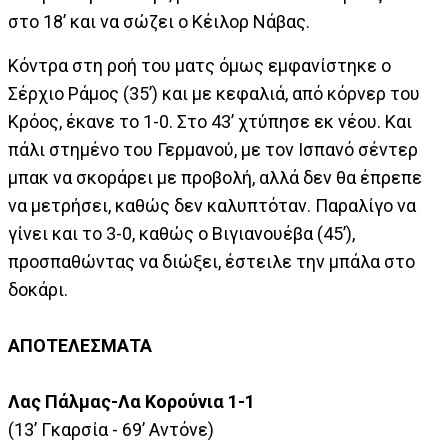
στο 18’ και να σώζει ο Κέιλορ Νάβας.
Κόντρα στη ροή του ματς όμως εμφανίστηκε ο
Σέρχιο Ράμος (35’) και με κεφαλιά, από κόρνερ του
Κρόος, έκανε το 1-0. Στο 43’ χτύπησε εκ νέου. Και
πάλι στημένο του Γερμανού, με τον Ισπανό σέντερ
μπακ να σκοράρει με προβολή, αλλά δεν θα έπρεπε
να μετρήσει, καθώς δεν καλυπτόταν. Παραλίγο να
γίνει και το 3-0, καθώς ο Βιγιανουέβα (45’),
προσπαθώντας να διώξει, έστειλε την μπάλα στο
δοκάρι.­
ΑΠΟΤΕΛΕΣΜΑΤΑ
Λας
Πάλμας-Λα Κορούνια 1-1
(13’ Γκαρσία - 69’ Αντόνε)