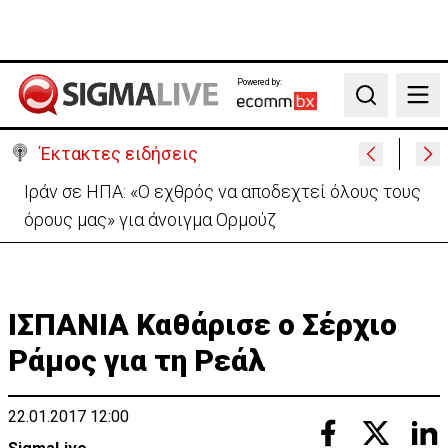
Powered by:
Search
Έκτακτες ειδήσεις
Ο Ε/κ εφοπλιστής που «νίκησε» στον «Πόλεμο των
Τάνκερ» Ιράν–Ιράκ (BINTEO)
ΙΣΠΑΝΙΑ Καθάρισε ο Σέρχιο
Ράμος για τη Ρεάλ
22.01.2017 12:00