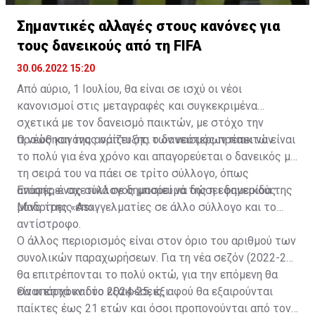
Σημαντικές αλλαγές στους κανόνες για
τους δανεικούς από τη FIFA
30.06.2022 15:20
Από αύριο, 1 Ιουλίου, θα είναι σε ισχύ οι νέοι
κανονισμοί στις μεταγραφές και συγκεκριμένα
σχετικά με τον δανεισμό παικτών, με στόχο την
προώθηση της ανάπτυξης των νεότερων παικτών.
Ο νέος κανόνας ορίζει ότι ο δανεισμός πρέπει να είναι
το πολύ για ένα χρόνο και απαγορεύεται ο δανεικός με
τη σειρά του να πάει σε τρίτο σύλλογο, όπως
αναφέρει σχετικά σε δημοσίευμά της η εφημερίδα της
Επίσης, ένας σύλλογος μπορεί να δώσει δανεικούς
Μαδρίτης «As».
μόνο τρεις επαγγελματίες σε άλλο σύλλογο και το
αντίστροφο.
Ο άλλος περιορισμός είναι στον όριο του αριθμού των
συνολικών παραχωρήσεων. Για τη νέα σεζόν (2022-23)
θα επιτρέπονται το πολύ οκτώ, για την επόμενη θα
είναι επτά και το 2024-25, έξι.
Θα υπάρχουν δύο εξαιρέσεις, αφού θα εξαιρούνται
παίκτες έως 21 ετών και όσοι προπονούνται από τον