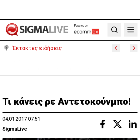
Powered by:
Search
Έκτακτες ειδήσεις
«Πόλεμος» Σάντσεθ-Μελόνι λόγω της Θέουτα:
Ελέγχους και από Ισπανία στα σύνορα
Τι κάνεις ρε Αντετοκούνμπο!
04.01.2017 07:51
SigmaLive