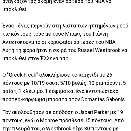
αναγκάζοντας ακόμη έναν αστέρα του ΝΒΑ να
υποκλιθεί.
Ένας - ένας περνούν στη λίστα των ηττημένων μετά
τις κόντρες τους με τους Μπακς του Γιάννη
Αντετοκούνμπο οι κορυφαίοι αστέρες του ΝΒΑ.
Αυτή τη φορά ήταν η σειρά του Russel Westbrook να
υποκλιθεί στον Έλληνα άσο.
Ο "Greek Freak" ολοκλήρωσε το παιχνίδι με 26
πόντους με 10/19 σουτ, 5/10 βολές, 10 ριμπάουντ, 5
ασίστ, 1 κλέψιμο, 1 κόψιμο και ένα εντυπωσιακό
πόστερ-κάρφωμα μπροστά στον Domantas Sabonis.
Τον ακολούθησαν σε απόδοση ο Jabari Parker με 19
πόντους, ενώ ο Monroe πρόσθεσε 15 πόντους. Από
την πλευρά του, o Westbrook είχε 30 πόντους με