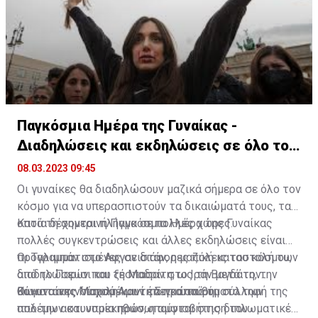
Παγκόσμια Ημέρα της Γυναίκας -
Διαδηλώσεις και εκδηλώσεις σε όλο τον
κόσμο
08.03.2023 09:45
Οι γυναίκες θα διαδηλώσουν μαζικά σήμερα σε όλο τον
κόσμο για να υπερασπιστούν τα δικαιώματά τους, τα
οποία δέχονται πλήγμα σε πολλές χώρες.
Κατά τη σημερινή Παγκόσμια Ημέρα της Γυναίκας
πολλές συγκεντρώσεις και άλλες εκδηλώσεις είναι
προγραμματισμένες σε διάφορες πόλεις του κόσμου,
Οι Ταλιμπάν στο Αφγανιστάν, η μαζική καταστολή των
από το Παρίσι και τη Μαδρίτη, ως τη Βαγδάτη, την
διαδηλώσεων που ξέσπασαν στο Ιράν μετά τον
Κωνσταντινούπολη και τη Σιγκαπούρη.
θάνατο της Μαχσά Αμινί έπειτα από τη σύλληψή της
Οι γυναίκες “παραμένουν τα πρώτα θύματα των
από την αστυνομία ηθών, η αμφισβήτηση του
πολέμων και υποεκπροσωπούνται στις διπλωματικές