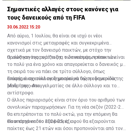
Σημαντικές αλλαγές στους κανόνες για
τους δανεικούς από τη FIFA
30.06.2022 15:20
Από αύριο, 1 Ιουλίου, θα είναι σε ισχύ οι νέοι
κανονισμοί στις μεταγραφές και συγκεκριμένα
σχετικά με τον δανεισμό παικτών, με στόχο την
προώθηση της ανάπτυξης των νεότερων παικτών.
Ο νέος κανόνας ορίζει ότι ο δανεισμός πρέπει να είναι
το πολύ για ένα χρόνο και απαγορεύεται ο δανεικός με
τη σειρά του να πάει σε τρίτο σύλλογο, όπως
αναφέρει σχετικά σε δημοσίευμά της η εφημερίδα της
Επίσης, ένας σύλλογος μπορεί να δώσει δανεικούς
Μαδρίτης «As».
μόνο τρεις επαγγελματίες σε άλλο σύλλογο και το
αντίστροφο.
Ο άλλος περιορισμός είναι στον όριο του αριθμού των
συνολικών παραχωρήσεων. Για τη νέα σεζόν (2022-23)
θα επιτρέπονται το πολύ οκτώ, για την επόμενη θα
είναι επτά και το 2024-25, έξι.
Θα υπάρχουν δύο εξαιρέσεις, αφού θα εξαιρούνται
παίκτες έως 21 ετών και όσοι προπονούνται από τον