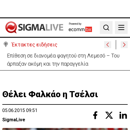
Powered by:
Search
Έκτακτες ειδήσεις
Ο στρατηγός του Τραμπ «αναζητά διέξοδο» από τον
πόλεμο με το Ιράν
Θέλει Φαλκάο η Τσέλσι
05.06.2015 09:51
SigmaLive