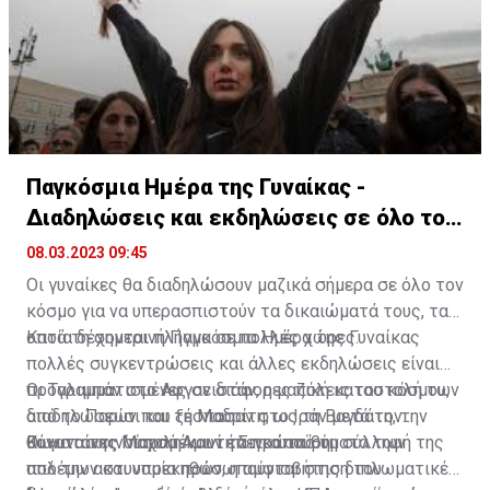
Παγκόσμια Ημέρα της Γυναίκας -
Διαδηλώσεις και εκδηλώσεις σε όλο τον
κόσμο
08.03.2023 09:45
Οι γυναίκες θα διαδηλώσουν μαζικά σήμερα σε όλο τον
κόσμο για να υπερασπιστούν τα δικαιώματά τους, τα
οποία δέχονται πλήγμα σε πολλές χώρες.
Κατά τη σημερινή Παγκόσμια Ημέρα της Γυναίκας
πολλές συγκεντρώσεις και άλλες εκδηλώσεις είναι
προγραμματισμένες σε διάφορες πόλεις του κόσμου,
Οι Ταλιμπάν στο Αφγανιστάν, η μαζική καταστολή των
από το Παρίσι και τη Μαδρίτη, ως τη Βαγδάτη, την
διαδηλώσεων που ξέσπασαν στο Ιράν μετά τον
Κωνσταντινούπολη και τη Σιγκαπούρη.
θάνατο της Μαχσά Αμινί έπειτα από τη σύλληψή της
Οι γυναίκες “παραμένουν τα πρώτα θύματα των
από την αστυνομία ηθών, η αμφισβήτηση του
πολέμων και υποεκπροσωπούνται στις διπλωματικές