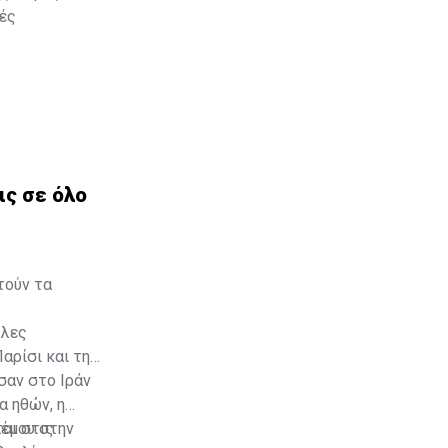
υές
ις σε όλο
τούν τα
λλες
αρίσι και τη
σαν στο Ιράν
α ηθών, η
λέμου στην
αι στις