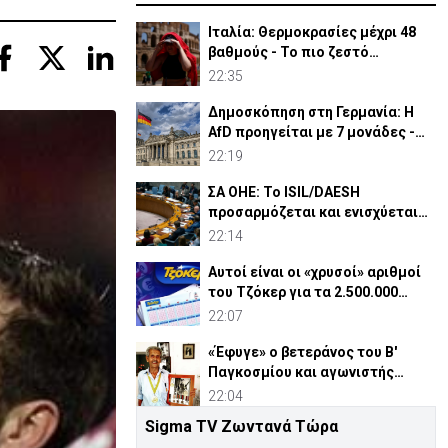
Ιταλία: Θερμοκρασίες μέχρι 48
βαθμούς - Το πιο ζεστό
καλοκαίρι των 100 χρόνων
22:35
Δημοσκόπηση στη Γερμανία: Η
AfD προηγείται με 7 μονάδες -
Διεύρυνε τη διαφορά
22:19
ΣΑ ΟΗΕ: Το ISIL/DAESH
προσαρμόζεται και ενισχύεται
στην Αφρική - Πώς απειλεί
22:14
Αυτοί είναι οι «χρυσοί» αριθμοί
του Τζόκερ για τα 2.500.000
ευρώ
22:07
«Έφυγε» ο βετεράνος του Β'
Παγκοσμίου και αγωνιστής
ΕΟΚΑ, Παύλος Μ. Κασάπης
22:04
Sigma TV Ζωντανά Τώρα
«Όχι» 9 χωρών σε ισχυρισμό