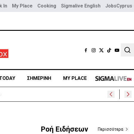
 In
My Place
Cooking
Sigmalive English
JobsCyprus
Sear
TODAY
ΣΗΜΕΡΙΝΗ
MY PLACE
Ροή Ειδήσεων
Περισσότερα