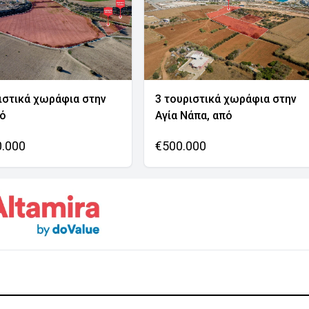
ιστικά χωράφια στην
3 τουριστικά χωράφια στην
νό
Αγία Νάπα, από
0.000
€500.000