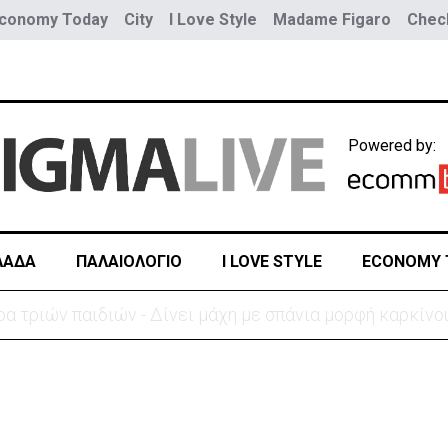
conomy Today
City
I Love Style
Madame Figaro
Check
Powered by:
ΛΑΔΑ
ΠΑΛΑΙΟΛΟΓΙΟ
I LOVE STYLE
ECONOMY 
ύο τραμ - Τουλάχιστον 25 τραυματίες, οι 7 σοβαρά