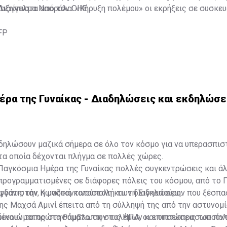
αξιόπιστα από τον ΟΗΕ.
Διάγγελμα Νασράλα: «Κήρυξη πολέμου» οι εκρήξεις σε συσκε
FP
έρα της Γυναίκας - Διαδηλώσεις και εκδηλώσε
αδηλώσουν μαζικά σήμερα σε όλο τον κόσμο για να υπερασπισ
τα οποία δέχονται πλήγμα σε πολλές χώρες.
 Παγκόσμια Ημέρα της Γυναίκας πολλές συγκεντρώσεις και ά
προγραμματισμένες σε διάφορες πόλεις του κόσμου, από το Π
γδάτη, την Κωνσταντινούπολη και τη Σιγκαπούρη.
Αφγανιστάν, η μαζική καταστολή των διαδηλώσεων που ξέσπα
ης Μαχσά Αμινί έπειτα από τη σύλληψή της από την αστυνομί
δικαιώματος στην άμβλωση στις ΗΠΑ, οι επιπτώσεις του πο
αμένουν τα πρώτα θύματα των πολέμων και υποεκπροσωπούντ