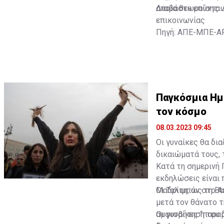
οποία θεωρούνται 
Διαβάστε επίσης:
επικοινωνίας
Πηγή: ΑΠΕ-ΜΠΕ-A
Παγκόσμια Ημ
τον κόσμο
08.03.2023 09:45
Οι γυναίκες θα δι
δικαιώματά τους, 
Κατά τη σημερινή
εκδηλώσεις είναι 
Μαδρίτη, ως τη Βα
Οι Ταλιμπάν στο 
μετά τον θάνατο τ
αμφισβήτηση του 
Οι γυναίκες “παρ