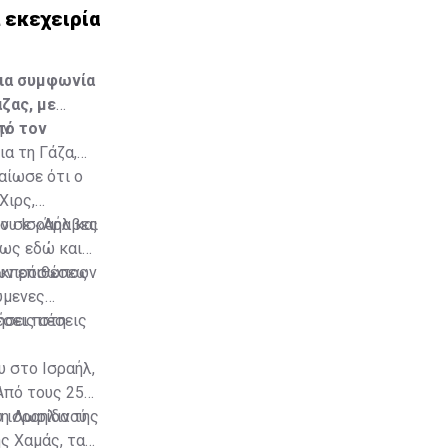
 εκεχειρία
μια συμφωνία
ζας, με
πό τον
ην
α τη Γάζα,
αίωσε ότι ο
Χιρς,
υν σε «Άραβες
ου Ισραήλ και
ίως εδώ και
των επιθέσεων
ο εκπρόσωπος
ύμενες
έσεις στη
σει πιέσεις
υ στο Ισραήλ,
Από τους 251
τη Λωρίδα της
 ισραηλινού
ς Χαμάς, τα