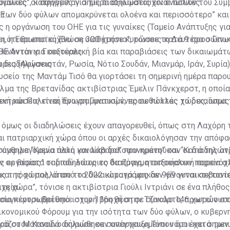
υναίκες: οι αφορμές για τις διαδηλώσεις είναι πολλές.
μιλίες”, κατήγγειλαν σήμερα αξιωματούχοι ενώπιον του Συμ
Ε.
 των δύο φύλων απομακρύνεται ολοένα και περισσότερο” και 
 η οργάνωση του ΟΗΕ για τις γυναίκες (Ταμείο Ανάπτυξης για
 ότι θα επιτευχθεί σε 300 χρόνια”, τόνισε τη Δευτέρα ο Γενι
τη, η Ευρωπαϊκή Ένωση υιοθέτησε κυρώσεις κατά 9 προσώπων
ΗΕ Αντόνιο Γκουτέρες.
θύνονται για σεξουαλική βία και παραβιάσεις των δικαιωμά
ρες (Αφγανιστάν, Ρωσία, Νότιο Σουδάν, Μιανμάρ, Ιράν, Συρία)
ι διαδηλώσεις
υσείο της Μαντάμ Τισό θα γιορτάσει τη σημερινή ημέρα παρο
αλμα της Βρετανίδας ακτιβίστριας Έμελιν Πάνκχερστ, η οποία
νική και Πολιτική Ένωση Γυναικών, προωθώντας το δικαίωμα
εντρώσεις είναι προγραμματισμένες σε πολλές χώρες, όπως
 όμως οι διαδηλώσεις έχουν απαγορευθεί, όπως στη Λαχόρη 
αι πατριαρχική χώρα όπου οι αρχές δικαιολόγησαν την απόφα
 αμφιλεγόμενα πανό και λάβαρα" που κρατούσαν οι διαδηλώτρ
σύνθημα “Καμία άλλη γυναίκα δολοφονημένη” και “Κατά της αν
 σε θέματα ταμπού όπως το διαζύγιο, η σεξουαλική παρενόχλ
ς εργασίας” οι διαδηλώτριες θα πραγματοποιήσουν πορεία σ
ις της χώρας, όπου το 2022 καταγράφηκαν 969 γυναικοκτονί
 και τόσα πολλά από τα δικαιώματά μας δεν γίνονται σεβαστ
χεία.
τη χώρα”, τόνισε η ακτιβίστρια Γιούλι Ιντριάνι σε ένα πλήθο
ε συγκεντρωθεί υπό ισχυρή βροχή στην Τζακάρτα, πρωτεύουσ
ποία πέρυσι βρέθηκε στην 116η θέση σε σύνολο 146 χωρών σ
κονομικού Φόρουμ για την ισότητα των δύο φύλων, ο κυβερν
άζου Ματσούνο δήλωσε σε συνέντευξη Τύπου ότι έχει σημει
υρά στον Καναδά ακυρώθηκαν απαρχαιωμένοι νόμοι κατά τω